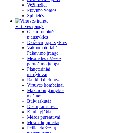
Vežimėliai
Plovimo vonios
Spintelės
Virtuvės įranga
Gastronominės
pjaustyklės
Daržovių pjaustyklės
Vakuumatoriai /
Pakavimo įranga
Mėsmalės / Mėsos
paruošimo įranga
Planetariniai
maišytuvai
Rankiniai trintuvai
Virtuvės kombainai
Makaronų gamybos
mašinos
Bulviaskutės
Dešrų kimštuvai
Kaulų pjūklai
Mėsos purentuvai
Mėsmalių priedai
Peiliai daržovių