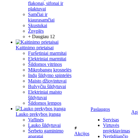
flakonai, sifonai ir
plaktuvai
Samčiai ir
kiaurasamčiai
Skustukai
Žnyplės
+ Daugiau 12
Kaitinimo prietaisai
Furšetiniai marmitai
Elektriniai marmitai
Šildomos vitrinos
Mikrobangų krosnelės
Indų šildymo spintelės
Maisto džiovintuvai
Bulvyčiu šildytuvai
Elektriniai maisto
šildytuvai
Šildomos lempos
Paslaugos
Ap
Lauko prekybos įranga
Vaflinės
Servisas
Lauko šildytuvai
Virtuvės
Šerbeto gaminimo
projektavimas
Akcijos
aparatai
Nerūdijančio