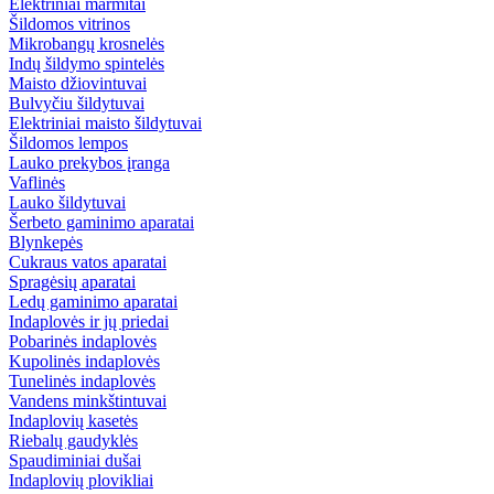
Elektriniai marmitai
Šildomos vitrinos
Mikrobangų krosnelės
Indų šildymo spintelės
Maisto džiovintuvai
Bulvyčiu šildytuvai
Elektriniai maisto šildytuvai
Šildomos lempos
Lauko prekybos įranga
Vaflinės
Lauko šildytuvai
Šerbeto gaminimo aparatai
Blynkepės
Cukraus vatos aparatai
Spragėsių aparatai
Ledų gaminimo aparatai
Indaplovės ir jų priedai
Pobarinės indaplovės
Kupolinės indaplovės
Tunelinės indaplovės
Vandens minkštintuvai
Indaplovių kasetės
Riebalų gaudyklės
Spaudiminiai dušai
Indaplovių plovikliai