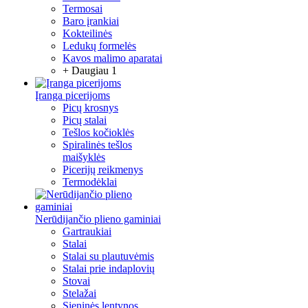
Termosai
Baro įrankiai
Kokteilinės
Ledukų formelės
Kavos malimo aparatai
+ Daugiau 1
Įranga picerijoms
Picų krosnys
Picų stalai
Tešlos kočioklės
Spiralinės tešlos
maišyklės
Picerijų reikmenys
Termodėklai
Nerūdijančio plieno gaminiai
Gartraukiai
Stalai
Stalai su plautuvėmis
Stalai prie indaplovių
Stovai
Stelažai
Sieninės lentynos