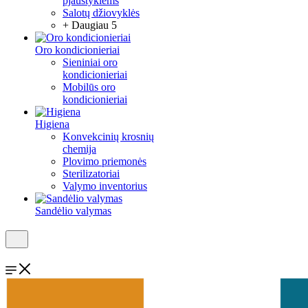
pjaustyklėms
Salotų džiovyklės
+ Daugiau 5
Oro kondicionieriai
Sieniniai oro
kondicionieriai
Mobilūs oro
kondicionieriai
Higiena
Konvekcinių krosnių
chemija
Plovimo priemonės
Sterilizatoriai
Valymo inventorius
Sandėlio valymas