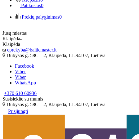
Patikusios
0
Prekių palyginimas
0
Jūsų miestas
Klaipėda
Klaipėda
eprekyba@balticmaster.lt
Dubysos g. 58C – 2, Klaipėda, LT-94107, Lietuva
Facebook
Viber
Viber
WhatsApp
+370 610 60936
Susisiekite su mumis
Dubysos g. 58C – 2, Klaipėda, LT-94107, Lietuva
Prisijungti