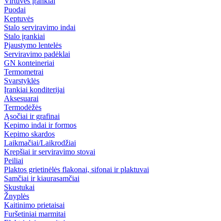
Virtuvės įrankiai
Puodai
Keptuvės
Stalo serviravimo indai
Stalo įrankiai
Pjaustymo lentelės
Serviravimo padėklai
GN konteineriai
Termometrai
Svarstyklės
Įrankiai konditerijai
Aksesuarai
Termodėžės
Ąsočiai ir grafinai
Kepimo indai ir formos
Kepimo skardos
Laikmačiai/Laikrodžiai
Krepšiai ir serviravimo stovai
Peiliai
Plaktos grietinėlės flakonai, sifonai ir plaktuvai
Samčiai ir kiaurasamčiai
Skustukai
Žnyplės
Kaitinimo prietaisai
Furšetiniai marmitai