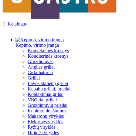
Katalogas
Kepimo, virimo įranga
Konvekcinės krosnys
Konditerinės krosnys
Gruzdintuvės
Anglies griliai
Cirkuliatoriai
Griliai
Lavos akmenų griliai
Kebabų griliai, priedai
Kontaktiniai griliai
Viščiukų griliai
Gruzdintuvių priedai
Kepimo plokštumos
Makaronų viryklės
Elektrinės viryklės
Ryžių viryklės
Dujinės viryklės