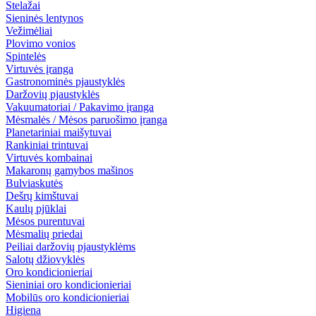
Stelažai
Sieninės lentynos
Vežimėliai
Plovimo vonios
Spintelės
Virtuvės įranga
Gastronominės pjaustyklės
Daržovių pjaustyklės
Vakuumatoriai / Pakavimo įranga
Mėsmalės / Mėsos paruošimo įranga
Planetariniai maišytuvai
Rankiniai trintuvai
Virtuvės kombainai
Makaronų gamybos mašinos
Bulviaskutės
Dešrų kimštuvai
Kaulų pjūklai
Mėsos purentuvai
Mėsmalių priedai
Peiliai daržovių pjaustyklėms
Salotų džiovyklės
Oro kondicionieriai
Sieniniai oro kondicionieriai
Mobilūs oro kondicionieriai
Higiena