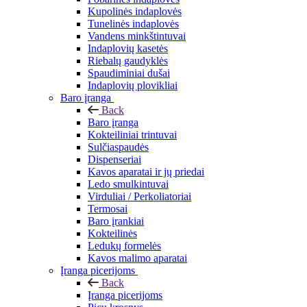
Kupolinės indaplovės
Tunelinės indaplovės
Vandens minkštintuvai
Indaplovių kasetės
Riebalų gaudyklės
Spaudiminiai dušai
Indaplovių plovikliai
Baro įranga
Back
Baro įranga
Kokteiliniai trintuvai
Sulčiaspaudės
Dispenseriai
Kavos aparatai ir jų priedai
Ledo smulkintuvai
Virduliai / Perkoliatoriai
Termosai
Baro įrankiai
Kokteilinės
Ledukų formelės
Kavos malimo aparatai
Įranga picerijoms
Back
Įranga picerijoms