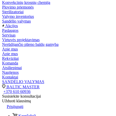
Konvekcinių krosnių chemija
Plovimo priemonės
Sterilizatoriai
Valymo inventorius
Sandėlio valymas
Akcijos
Paslaugos
Servisas
Virtuvės projektavimas
Nerūdijančio plieno baldų gamyba
Apie mus
Apie mus
Rekvizitai
Komanda
Atsiliepimai
Naujienos
Kontaktai
SANDĖLIO VALYMAS
BALTIC MASTER
+370 610 60936
Susisiekite konsultacijai
Užduoti klausimą
Prisijungti
Krepšelis
0