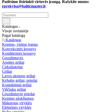
Padėsime išsirinkti virtuvės įrangą. Rašykite mums:
eprekyba@balticmaster.lt
Katalogas
Visoje svetainėje
Pagal katalogą
Katalogas
Kepimo, virimo įranga
Konvekcinės krosnys
Konditerinės krosnys
Gruzdintuvės
Anglies griliai
Cirkuliatoriai
Griliai
Lavos akmenų griliai
Kebabų griliai, priedai
Kontaktiniai griliai
Viščiukų griliai
Gruzdintuvių priedai
Kepimo plokštumos
Makaronų viryklės
Elektrinės viryklės
Ryžių viryklės