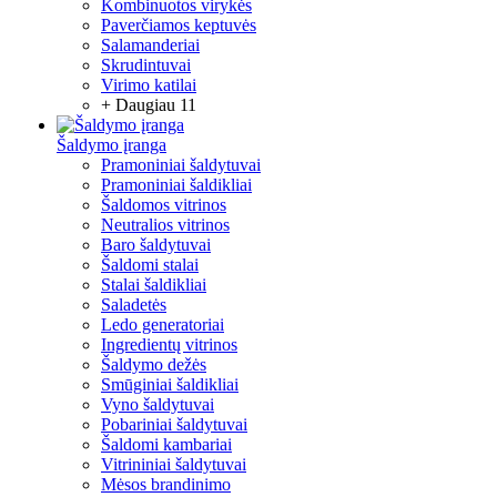
Kombinuotos virykės
Paverčiamos keptuvės
Salamanderiai
Skrudintuvai
Virimo katilai
+ Daugiau 11
Šaldymo įranga
Pramoniniai šaldytuvai
Pramoniniai šaldikliai
Šaldomos vitrinos
Neutralios vitrinos
Baro šaldytuvai
Šaldomi stalai
Stalai šaldikliai
Saladetės
Ledo generatoriai
Ingredientų vitrinos
Šaldymo dežės
Smūginiai šaldikliai
Vyno šaldytuvai
Pobariniai šaldytuvai
Šaldomi kambariai
Vitrininiai šaldytuvai
Mėsos brandinimo