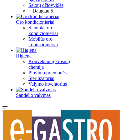
Salotų džiovyklės
+ Daugiau 5
Oro kondicionieriai
Sieniniai oro
kondicionieriai
Mobilūs oro
kondicionieriai
Higiena
Konvekcinių krosnių
chemija
Plovimo priemonės
Sterilizatoriai
Valymo inventorius
Sandėlio valymas