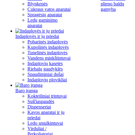
Blynkepės
plieno baldų
Cukraus vatos aparatai
gamyba
Spragėsių aparatai
Ledų gaminimo
aparatai
Indaplovės ir jų priedai
Pobarinės indaplovės
Kupolinės indaplovės
Tunelinės indaplovės
Vandens minkštintuvai
Indaplovių kasetės
Riebalų gaudyklės
Spaudiminiai dušai
Indaplovių plovikliai
Baro įranga
Kokteiliniai trintuvai
Sulčiaspaudės
Dispenseriai
Kavos aparatai ir jų
priedai
Ledo smulkintuvai
Virduliai /
Perkoliatoriai