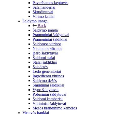
Paverčiamos keptuvės
Salamanderiai
Skrudintuvai
Virimo katilai
Šaldymo įranga
Back
Šaldymo įranga
Pramoniniai šaldytuvai
Pramoniniai šaldikliai
Šaldomos vitrinos
Neutralios vitrinos
Baro šaldytuvai
Šaldomi stalai
Stalai šaldikliai
Saladetės
Ledo generatoriai
Ingredientų vitrinos
Šaldymo dežės
Smūginiai šaldikliai
Vyno šaldytuvai
Pobariniai šaldytuvai
Šaldomi kambariai
Vitrininiai šaldytuvai
Mėsos brandinimo kameros
Virtuvės įrankiai