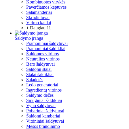
Kombinuotos virykės
Paverčiamos keptuvės
Salamanderiai
Skrudintuvai
Virimo katilai
+ Daugiau 11
Šaldymo įranga
Pramoniniai šaldytuvai
Pramoniniai šaldikliai
Šaldomos vitrinos
Neutralios vitrinos
Baro šaldytuvai
Šaldomi stalai
Stalai šaldikliai
Saladetės
Ledo generatoriai
Ingredientų vitrinos
Šaldymo dežės
Smūginiai šaldikliai
Vyno šaldytuvai
Pobariniai šaldytuvai
Šaldomi kambariai
Vitrininiai šaldytuvai
Mėsos brandinimo