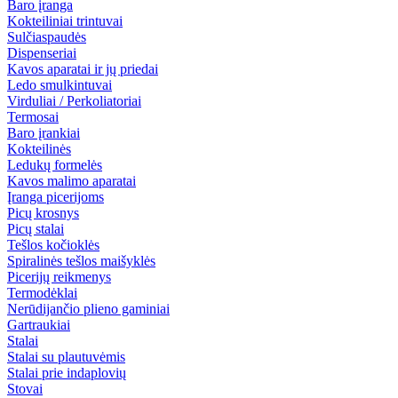
Baro įranga
Kokteiliniai trintuvai
Sulčiaspaudės
Dispenseriai
Kavos aparatai ir jų priedai
Ledo smulkintuvai
Virduliai / Perkoliatoriai
Termosai
Baro įrankiai
Kokteilinės
Ledukų formelės
Kavos malimo aparatai
Įranga picerijoms
Picų krosnys
Picų stalai
Tešlos kočioklės
Spiralinės tešlos maišyklės
Picerijų reikmenys
Termodėklai
Nerūdijančio plieno gaminiai
Gartraukiai
Stalai
Stalai su plautuvėmis
Stalai prie indaplovių
Stovai