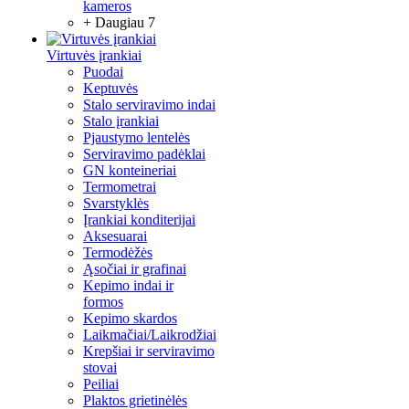
kameros
+ Daugiau 7
Virtuvės įrankiai
Puodai
Keptuvės
Stalo serviravimo indai
Stalo įrankiai
Pjaustymo lentelės
Serviravimo padėklai
GN konteineriai
Termometrai
Svarstyklės
Įrankiai konditerijai
Aksesuarai
Termodėžės
Ąsočiai ir grafinai
Kepimo indai ir
formos
Kepimo skardos
Laikmačiai/Laikrodžiai
Krepšiai ir serviravimo
stovai
Peiliai
Plaktos grietinėlės