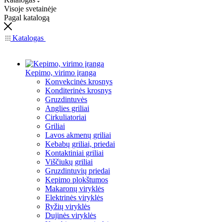
Visoje svetainėje
Pagal katalogą
Katalogas
Kepimo, virimo įranga
Konvekcinės krosnys
Konditerinės krosnys
Gruzdintuvės
Anglies griliai
Cirkuliatoriai
Griliai
Lavos akmenų griliai
Kebabų griliai, priedai
Kontaktiniai griliai
Viščiukų griliai
Gruzdintuvių priedai
Kepimo plokštumos
Makaronų viryklės
Elektrinės viryklės
Ryžių viryklės
Dujinės viryklės