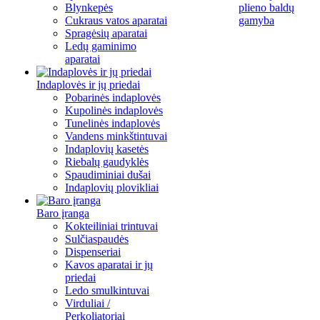
Blynkepės
plieno baldų
Cukraus vatos aparatai
gamyba
Spragėsių aparatai
Ledų gaminimo
aparatai
Indaplovės ir jų priedai
Pobarinės indaplovės
Kupolinės indaplovės
Tunelinės indaplovės
Vandens minkštintuvai
Indaplovių kasetės
Riebalų gaudyklės
Spaudiminiai dušai
Indaplovių plovikliai
Baro įranga
Kokteiliniai trintuvai
Sulčiaspaudės
Dispenseriai
Kavos aparatai ir jų
priedai
Ledo smulkintuvai
Virduliai /
Perkoliatoriai