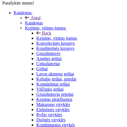
Parašykite mums!
Katalogas
Atgal
Katalogas
Kepimo, virimo įranga
Back
Kepimo, virimo įranga
Konvekcinės krosnys
Konditerinės krosnys
Gruzdintuvės
Anglies griliai
Cirkuliatoriai
Griliai
Lavos akmenų griliai
Kebabų griliai, priedai
Kontaktiniai griliai
Viščiukų griliai
Gruzdintuvių priedai
Kepimo plokštumos
Makaronų viryklės
Elektrinės viryklės
Ryžių viryklės
Dujinės viryklės
Kombinuotos virykės