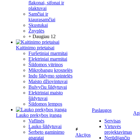
flakonai, sifonai ir
plaktuvai
Samčiai ir
kiaurasamčiai
Skustukai
Žnyplės
+ Daugiau 12
Kaitinimo prietaisai
Furšetiniai marmitai
Elektriniai marmitai
Šildomos vitrinos
Mikrobangų krosnelės
Indų šildymo spintelės
Maisto džiovintuvai
Bulvyčiu šildytuvai
Elektriniai maisto
šildytuvai
Šildomos lempos
Paslaugos
Ap
Lauko prekybos įranga
Vaflinės
Servisas
Lauko šildytuvai
Virtuvės
Šerbeto gaminimo
projektavimas
Akcijos
aparatai
Nerūdijančio