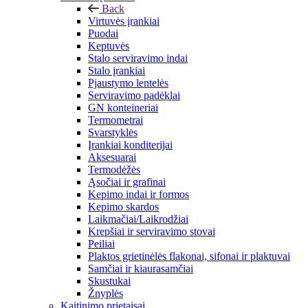
Back
Virtuvės įrankiai
Puodai
Keptuvės
Stalo serviravimo indai
Stalo įrankiai
Pjaustymo lentelės
Serviravimo padėklai
GN konteineriai
Termometrai
Svarstyklės
Įrankiai konditerijai
Aksesuarai
Termodėžės
Ąsočiai ir grafinai
Kepimo indai ir formos
Kepimo skardos
Laikmačiai/Laikrodžiai
Krepšiai ir serviravimo stovai
Peiliai
Plaktos grietinėlės flakonai, sifonai ir plaktuvai
Samčiai ir kiaurasamčiai
Skustukai
Žnyplės
Kaitinimo prietaisai