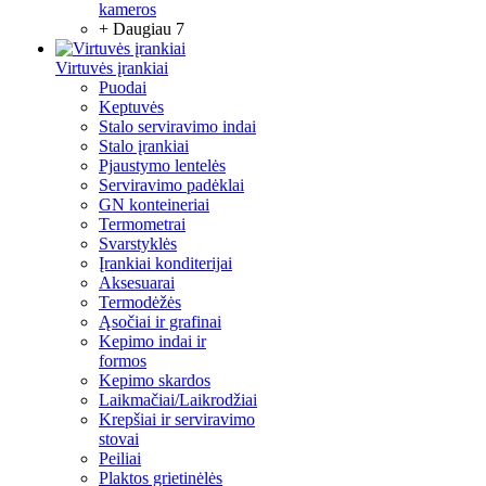
kameros
+ Daugiau 7
Virtuvės įrankiai
Puodai
Keptuvės
Stalo serviravimo indai
Stalo įrankiai
Pjaustymo lentelės
Serviravimo padėklai
GN konteineriai
Termometrai
Svarstyklės
Įrankiai konditerijai
Aksesuarai
Termodėžės
Ąsočiai ir grafinai
Kepimo indai ir
formos
Kepimo skardos
Laikmačiai/Laikrodžiai
Krepšiai ir serviravimo
stovai
Peiliai
Plaktos grietinėlės