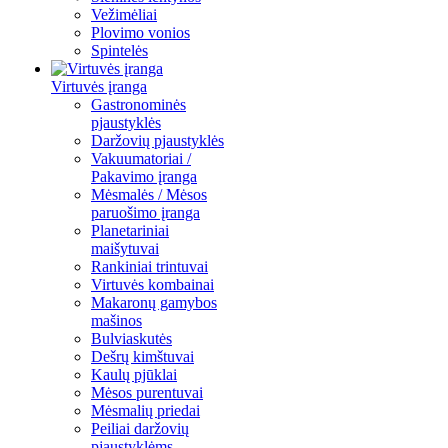
Vežimėliai
Plovimo vonios
Spintelės
Virtuvės įranga
Gastronominės
pjaustyklės
Daržovių pjaustyklės
Vakuumatoriai /
Pakavimo įranga
Mėsmalės / Mėsos
paruošimo įranga
Planetariniai
maišytuvai
Rankiniai trintuvai
Virtuvės kombainai
Makaronų gamybos
mašinos
Bulviaskutės
Dešrų kimštuvai
Kaulų pjūklai
Mėsos purentuvai
Mėsmalių priedai
Peiliai daržovių
pjaustyklėms