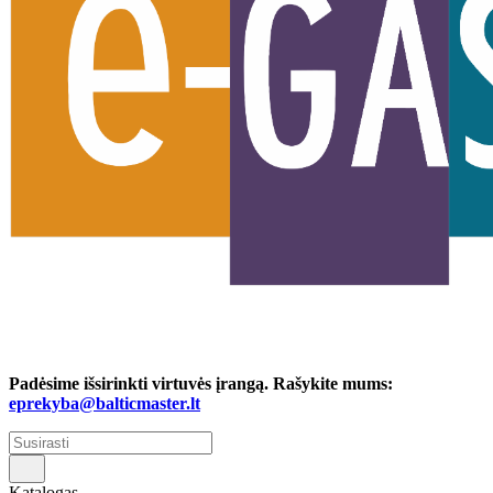
Padėsime išsirinkti virtuvės įrangą. Rašykite mums:
eprekyba@balticmaster.lt
Katalogas