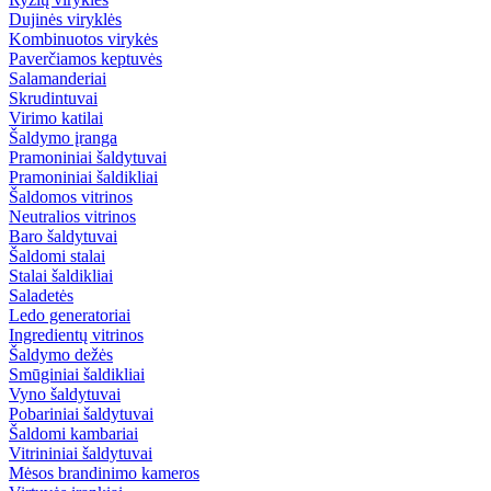
Dujinės viryklės
Kombinuotos virykės
Paverčiamos keptuvės
Salamanderiai
Skrudintuvai
Virimo katilai
Šaldymo įranga
Pramoniniai šaldytuvai
Pramoniniai šaldikliai
Šaldomos vitrinos
Neutralios vitrinos
Baro šaldytuvai
Šaldomi stalai
Stalai šaldikliai
Saladetės
Ledo generatoriai
Ingredientų vitrinos
Šaldymo dežės
Smūginiai šaldikliai
Vyno šaldytuvai
Pobariniai šaldytuvai
Šaldomi kambariai
Vitrininiai šaldytuvai
Mėsos brandinimo kameros