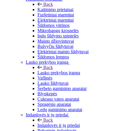
Back
Kaitinimo prietaisai
Furšetiniai marmitai
Elektriniai marmitai
Šildomos vitrinos
Mikrobangų krosnelės
Indų šildymo spintelės
Maisto džiovintuvai
Bulvyčiu šildytuvai
Elektriniai maisto šildytuvai
Šildomos lempos
Lauko prekybos įranga
Back
Lauko prekybos įranga
Vaflinės
Lauko šildytuvai
Šerbeto gaminimo aparatai
Blynkepės
Cukraus vatos aparatai
Spragėsių aparatai
Ledų gaminimo aparatai
Indaplovės ir jų priedai
Back
Indaplovės ir jų priedai
Pobarinės indaplovės