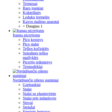
Termosai
Baro įrankiai
Kokteilinės
Ledukų formelės
Kavos malimo aparatai
+ Daugiau 1
Įranga picerijoms
Picų krosnys
Picų stalai
Tešlos kočioklės
Spiralinės tešlos
maišyklės
Picerijų reikmenys
Termodėklai
Nerūdijančio plieno gaminiai
Gartraukiai
Stalai
Stalai su plautuvėmis
Stalai prie indaplovių
Stovai
Stelažai
Sieninės lentynos