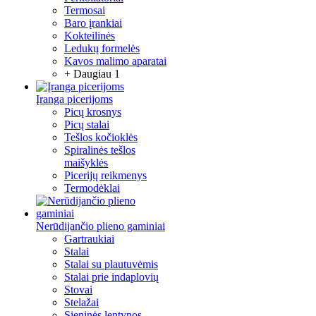
Termosai
Baro įrankiai
Kokteilinės
Ledukų formelės
Kavos malimo aparatai
+ Daugiau 1
Įranga picerijoms
Picų krosnys
Picų stalai
Tešlos kočioklės
Spiralinės tešlos
maišyklės
Picerijų reikmenys
Termodėklai
Nerūdijančio plieno gaminiai
Gartraukiai
Stalai
Stalai su plautuvėmis
Stalai prie indaplovių
Stovai
Stelažai
Sieninės lentynos