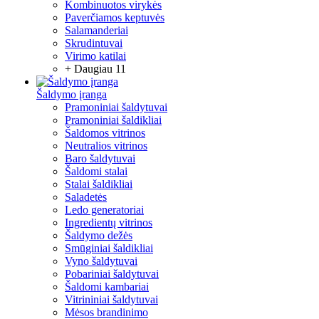
Kombinuotos virykės
Paverčiamos keptuvės
Salamanderiai
Skrudintuvai
Virimo katilai
+ Daugiau 11
Šaldymo įranga
Pramoniniai šaldytuvai
Pramoniniai šaldikliai
Šaldomos vitrinos
Neutralios vitrinos
Baro šaldytuvai
Šaldomi stalai
Stalai šaldikliai
Saladetės
Ledo generatoriai
Ingredientų vitrinos
Šaldymo dežės
Smūginiai šaldikliai
Vyno šaldytuvai
Pobariniai šaldytuvai
Šaldomi kambariai
Vitrininiai šaldytuvai
Mėsos brandinimo