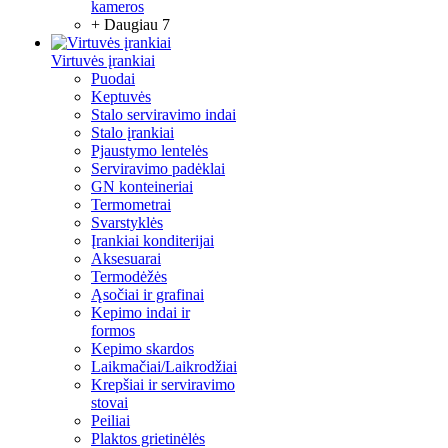
kameros
+ Daugiau 7
Virtuvės įrankiai
Puodai
Keptuvės
Stalo serviravimo indai
Stalo įrankiai
Pjaustymo lentelės
Serviravimo padėklai
GN konteineriai
Termometrai
Svarstyklės
Įrankiai konditerijai
Aksesuarai
Termodėžės
Ąsočiai ir grafinai
Kepimo indai ir
formos
Kepimo skardos
Laikmačiai/Laikrodžiai
Krepšiai ir serviravimo
stovai
Peiliai
Plaktos grietinėlės