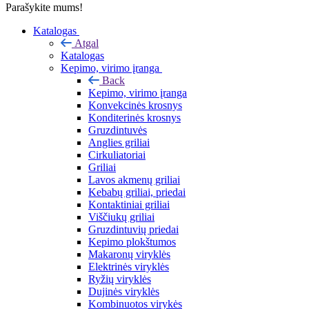
Parašykite mums!
Katalogas
Atgal
Katalogas
Kepimo, virimo įranga
Back
Kepimo, virimo įranga
Konvekcinės krosnys
Konditerinės krosnys
Gruzdintuvės
Anglies griliai
Cirkuliatoriai
Griliai
Lavos akmenų griliai
Kebabų griliai, priedai
Kontaktiniai griliai
Viščiukų griliai
Gruzdintuvių priedai
Kepimo plokštumos
Makaronų viryklės
Elektrinės viryklės
Ryžių viryklės
Dujinės viryklės
Kombinuotos virykės