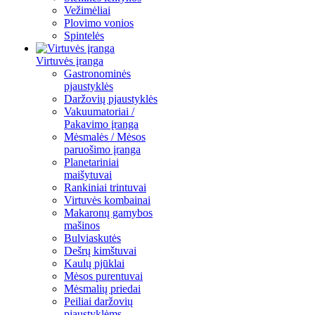
Vežimėliai
Plovimo vonios
Spintelės
Virtuvės įranga
Gastronominės
pjaustyklės
Daržovių pjaustyklės
Vakuumatoriai /
Pakavimo įranga
Mėsmalės / Mėsos
paruošimo įranga
Planetariniai
maišytuvai
Rankiniai trintuvai
Virtuvės kombainai
Makaronų gamybos
mašinos
Bulviaskutės
Dešrų kimštuvai
Kaulų pjūklai
Mėsos purentuvai
Mėsmalių priedai
Peiliai daržovių
pjaustyklėms