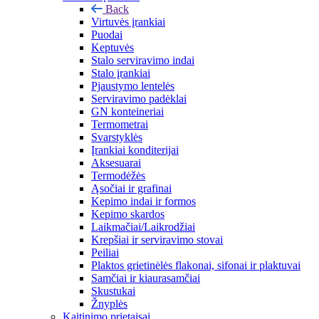
Back
Virtuvės įrankiai
Puodai
Keptuvės
Stalo serviravimo indai
Stalo įrankiai
Pjaustymo lentelės
Serviravimo padėklai
GN konteineriai
Termometrai
Svarstyklės
Įrankiai konditerijai
Aksesuarai
Termodėžės
Ąsočiai ir grafinai
Kepimo indai ir formos
Kepimo skardos
Laikmačiai/Laikrodžiai
Krepšiai ir serviravimo stovai
Peiliai
Plaktos grietinėlės flakonai, sifonai ir plaktuvai
Samčiai ir kiaurasamčiai
Skustukai
Žnyplės
Kaitinimo prietaisai