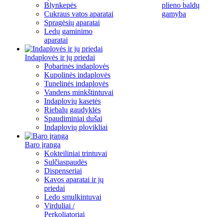
Blynkepės
plieno baldų
Cukraus vatos aparatai
gamyba
Spragėsių aparatai
Ledų gaminimo
aparatai
Indaplovės ir jų priedai
Pobarinės indaplovės
Kupolinės indaplovės
Tunelinės indaplovės
Vandens minkštintuvai
Indaplovių kasetės
Riebalų gaudyklės
Spaudiminiai dušai
Indaplovių plovikliai
Baro įranga
Kokteiliniai trintuvai
Sulčiaspaudės
Dispenseriai
Kavos aparatai ir jų
priedai
Ledo smulkintuvai
Virduliai /
Perkoliatoriai