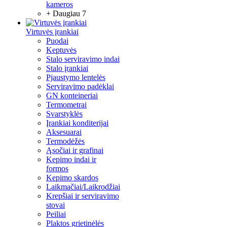
kameros
+ Daugiau 7
Virtuvės įrankiai
Puodai
Keptuvės
Stalo serviravimo indai
Stalo įrankiai
Pjaustymo lentelės
Serviravimo padėklai
GN konteineriai
Termometrai
Svarstyklės
Įrankiai konditerijai
Aksesuarai
Termodėžės
Ąsočiai ir grafinai
Kepimo indai ir
formos
Kepimo skardos
Laikmačiai/Laikrodžiai
Krepšiai ir serviravimo
stovai
Peiliai
Plaktos grietinėlės