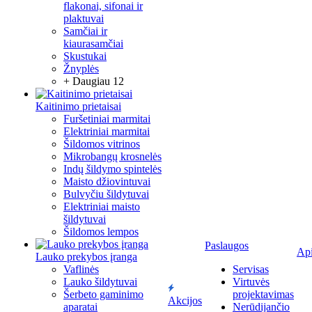
flakonai, sifonai ir
plaktuvai
Samčiai ir
kiaurasamčiai
Skustukai
Žnyplės
+ Daugiau 12
Kaitinimo prietaisai
Furšetiniai marmitai
Elektriniai marmitai
Šildomos vitrinos
Mikrobangų krosnelės
Indų šildymo spintelės
Maisto džiovintuvai
Bulvyčiu šildytuvai
Elektriniai maisto
šildytuvai
Šildomos lempos
Paslaugos
Ap
Lauko prekybos įranga
Vaflinės
Servisas
Lauko šildytuvai
Virtuvės
Šerbeto gaminimo
projektavimas
Akcijos
aparatai
Nerūdijančio