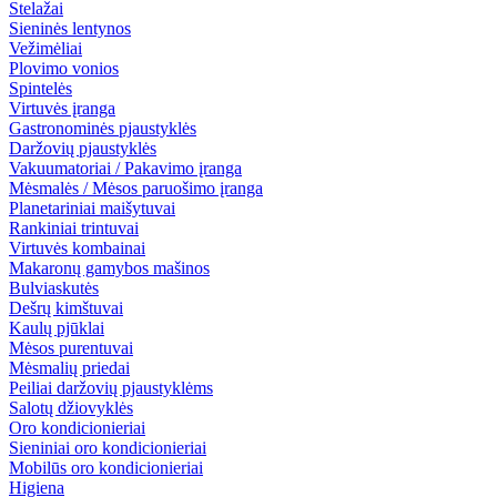
Stelažai
Sieninės lentynos
Vežimėliai
Plovimo vonios
Spintelės
Virtuvės įranga
Gastronominės pjaustyklės
Daržovių pjaustyklės
Vakuumatoriai / Pakavimo įranga
Mėsmalės / Mėsos paruošimo įranga
Planetariniai maišytuvai
Rankiniai trintuvai
Virtuvės kombainai
Makaronų gamybos mašinos
Bulviaskutės
Dešrų kimštuvai
Kaulų pjūklai
Mėsos purentuvai
Mėsmalių priedai
Peiliai daržovių pjaustyklėms
Salotų džiovyklės
Oro kondicionieriai
Sieniniai oro kondicionieriai
Mobilūs oro kondicionieriai
Higiena