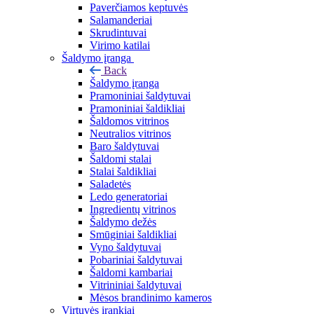
Paverčiamos keptuvės
Salamanderiai
Skrudintuvai
Virimo katilai
Šaldymo įranga
Back
Šaldymo įranga
Pramoniniai šaldytuvai
Pramoniniai šaldikliai
Šaldomos vitrinos
Neutralios vitrinos
Baro šaldytuvai
Šaldomi stalai
Stalai šaldikliai
Saladetės
Ledo generatoriai
Ingredientų vitrinos
Šaldymo dežės
Smūginiai šaldikliai
Vyno šaldytuvai
Pobariniai šaldytuvai
Šaldomi kambariai
Vitrininiai šaldytuvai
Mėsos brandinimo kameros
Virtuvės įrankiai