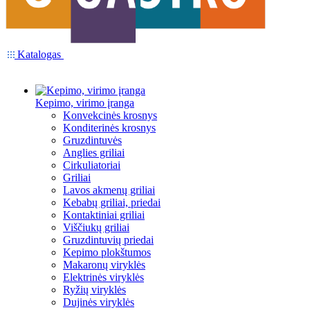
Katalogas
Kepimo, virimo įranga
Konvekcinės krosnys
Konditerinės krosnys
Gruzdintuvės
Anglies griliai
Cirkuliatoriai
Griliai
Lavos akmenų griliai
Kebabų griliai, priedai
Kontaktiniai griliai
Viščiukų griliai
Gruzdintuvių priedai
Kepimo plokštumos
Makaronų viryklės
Elektrinės viryklės
Ryžių viryklės
Dujinės viryklės