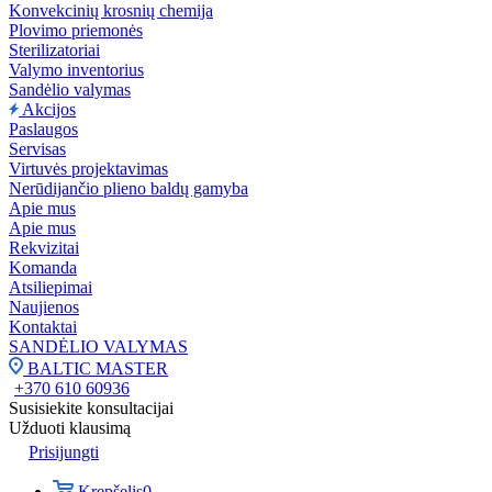
Konvekcinių krosnių chemija
Plovimo priemonės
Sterilizatoriai
Valymo inventorius
Sandėlio valymas
Akcijos
Paslaugos
Servisas
Virtuvės projektavimas
Nerūdijančio plieno baldų gamyba
Apie mus
Apie mus
Rekvizitai
Komanda
Atsiliepimai
Naujienos
Kontaktai
SANDĖLIO VALYMAS
BALTIC MASTER
+370 610 60936
Susisiekite konsultacijai
Užduoti klausimą
Prisijungti
Krepšelis
0