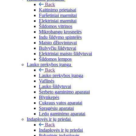
Back
Kaitinimo prietaisai
Furšetiniai marmitai
Elektriniai marmitai
Šildomos vitrinos
Mikrobangų krosnelės
Indų šildymo spintelės
Maisto džiovintuvai
Bulvyčiu šildytuvai
Elektriniai maisto šildytuvai
Šildomos lempos
Lauko prekybos įranga
Back
Lauko prekybos įranga
Vaflinės
Lauko šildytuvai
Šerbeto gaminimo aparatai
Blynkepės
Cukraus vatos aparatai
Spragėsių aparatai
Ledų gaminimo aparatai
Indaplovės ir jų priedai
Back
Indaplovės ir jų priedai
Pobarinės indaplovės