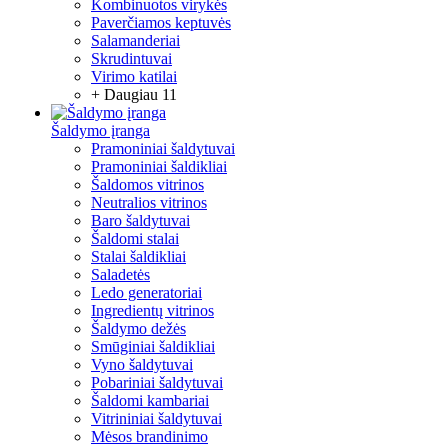
Kombinuotos virykės
Paverčiamos keptuvės
Salamanderiai
Skrudintuvai
Virimo katilai
+ Daugiau 11
Šaldymo įranga
Pramoniniai šaldytuvai
Pramoniniai šaldikliai
Šaldomos vitrinos
Neutralios vitrinos
Baro šaldytuvai
Šaldomi stalai
Stalai šaldikliai
Saladetės
Ledo generatoriai
Ingredientų vitrinos
Šaldymo dežės
Smūginiai šaldikliai
Vyno šaldytuvai
Pobariniai šaldytuvai
Šaldomi kambariai
Vitrininiai šaldytuvai
Mėsos brandinimo