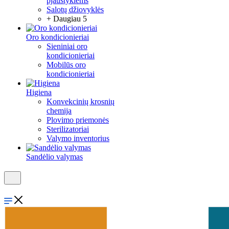
pjaustyklėms
Salotų džiovyklės
+ Daugiau 5
Oro kondicionieriai
Sieniniai oro
kondicionieriai
Mobilūs oro
kondicionieriai
Higiena
Konvekcinių krosnių
chemija
Plovimo priemonės
Sterilizatoriai
Valymo inventorius
Sandėlio valymas