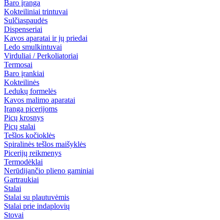
Baro įranga
Kokteiliniai trintuvai
Sulčiaspaudės
Dispenseriai
Kavos aparatai ir jų priedai
Ledo smulkintuvai
Virduliai / Perkoliatoriai
Termosai
Baro įrankiai
Kokteilinės
Ledukų formelės
Kavos malimo aparatai
Įranga picerijoms
Picų krosnys
Picų stalai
Tešlos kočioklės
Spiralinės tešlos maišyklės
Picerijų reikmenys
Termodėklai
Nerūdijančio plieno gaminiai
Gartraukiai
Stalai
Stalai su plautuvėmis
Stalai prie indaplovių
Stovai