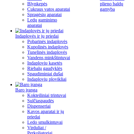
Blynkepės
plieno baldų
Cukraus vatos aparatai
gamyba
Spragėsių aparatai
Ledų gaminimo
aparatai
Indaplovės ir jų priedai
Pobarinės indaplovės
Kupolinės indaplovės
Tunelinės indaplovės
Vandens minkštintuvai
Indaplovių kasetės
Riebalų gaudyklės
Spaudiminiai dušai
Indaplovių plovikliai
Baro įranga
Kokteiliniai trintuvai
Sulčiaspaudės
Dispenseriai
Kavos aparatai ir jų
priedai
Ledo smulkintuvai
Virduliai /
Perkoliatoriai