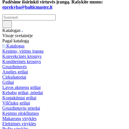
Padėsime išsirinkti virtuvės įrangą. Rašykite mums:
eprekyba@balticmaster.lt
Katalogas
Visoje svetainėje
Pagal katalogą
Katalogas
Kepimo, virimo įranga
Konvekcinės krosnys
Konditerinės krosnys
Gruzdintuvės
Anglies griliai
Cirkuliatoriai
Griliai
Lavos akmenų griliai
Kebabų griliai, priedai
Kontaktiniai griliai
Viščiukų griliai
Gruzdintuvių priedai
Kepimo plokštumos
Makaronų viryklės
Elektrinės viryklės
Ryžių viryklės