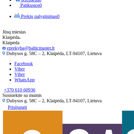
Patikusios
0
Prekių palyginimas
0
Jūsų miestas
Klaipėda
Klaipėda
eprekyba@balticmaster.lt
Dubysos g. 58C – 2, Klaipėda, LT-94107, Lietuva
Facebook
Viber
Viber
WhatsApp
+370 610 60936
Susisiekite su mumis
Dubysos g. 58C – 2, Klaipėda, LT-94107, Lietuva
Prisijungti