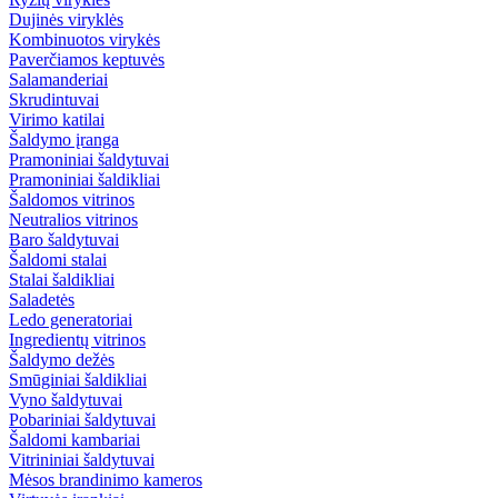
Dujinės viryklės
Kombinuotos virykės
Paverčiamos keptuvės
Salamanderiai
Skrudintuvai
Virimo katilai
Šaldymo įranga
Pramoniniai šaldytuvai
Pramoniniai šaldikliai
Šaldomos vitrinos
Neutralios vitrinos
Baro šaldytuvai
Šaldomi stalai
Stalai šaldikliai
Saladetės
Ledo generatoriai
Ingredientų vitrinos
Šaldymo dežės
Smūginiai šaldikliai
Vyno šaldytuvai
Pobariniai šaldytuvai
Šaldomi kambariai
Vitrininiai šaldytuvai
Mėsos brandinimo kameros