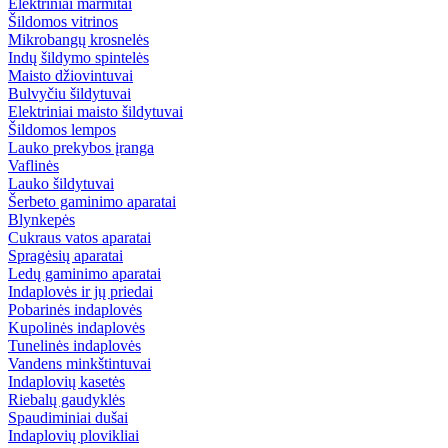
Elektriniai marmitai
Šildomos vitrinos
Mikrobangų krosnelės
Indų šildymo spintelės
Maisto džiovintuvai
Bulvyčiu šildytuvai
Elektriniai maisto šildytuvai
Šildomos lempos
Lauko prekybos įranga
Vaflinės
Lauko šildytuvai
Šerbeto gaminimo aparatai
Blynkepės
Cukraus vatos aparatai
Spragėsių aparatai
Ledų gaminimo aparatai
Indaplovės ir jų priedai
Pobarinės indaplovės
Kupolinės indaplovės
Tunelinės indaplovės
Vandens minkštintuvai
Indaplovių kasetės
Riebalų gaudyklės
Spaudiminiai dušai
Indaplovių plovikliai