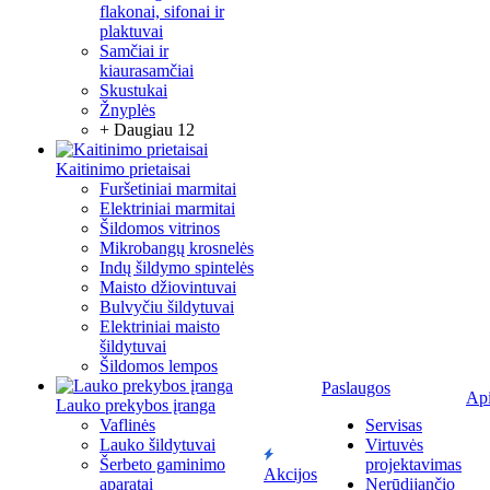
flakonai, sifonai ir
plaktuvai
Samčiai ir
kiaurasamčiai
Skustukai
Žnyplės
+ Daugiau 12
Kaitinimo prietaisai
Furšetiniai marmitai
Elektriniai marmitai
Šildomos vitrinos
Mikrobangų krosnelės
Indų šildymo spintelės
Maisto džiovintuvai
Bulvyčiu šildytuvai
Elektriniai maisto
šildytuvai
Šildomos lempos
Paslaugos
Ap
Lauko prekybos įranga
Vaflinės
Servisas
Lauko šildytuvai
Virtuvės
Šerbeto gaminimo
projektavimas
Akcijos
aparatai
Nerūdijančio