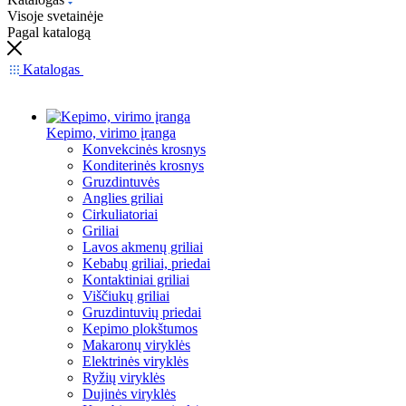
Visoje svetainėje
Pagal katalogą
Katalogas
Kepimo, virimo įranga
Konvekcinės krosnys
Konditerinės krosnys
Gruzdintuvės
Anglies griliai
Cirkuliatoriai
Griliai
Lavos akmenų griliai
Kebabų griliai, priedai
Kontaktiniai griliai
Viščiukų griliai
Gruzdintuvių priedai
Kepimo plokštumos
Makaronų viryklės
Elektrinės viryklės
Ryžių viryklės
Dujinės viryklės