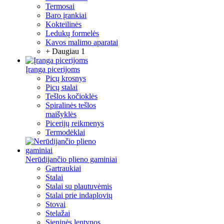
Termosai
Baro įrankiai
Kokteilinės
Ledukų formelės
Kavos malimo aparatai
+ Daugiau 1
Įranga picerijoms
Picų krosnys
Picų stalai
Tešlos kočioklės
Spiralinės tešlos
maišyklės
Picerijų reikmenys
Termodėklai
Nerūdijančio plieno gaminiai
Gartraukiai
Stalai
Stalai su plautuvėmis
Stalai prie indaplovių
Stovai
Stelažai
Sieninės lentynos