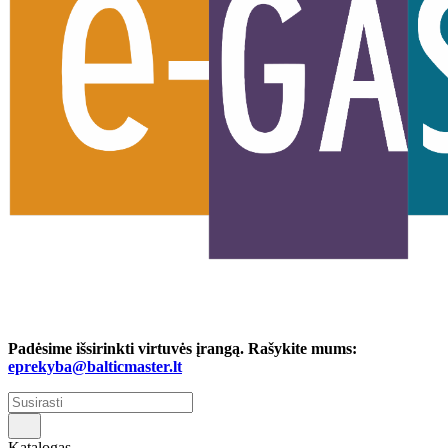
Padėsime išsirinkti virtuvės įrangą. Rašykite mums:
eprekyba@balticmaster.lt
Katalogas