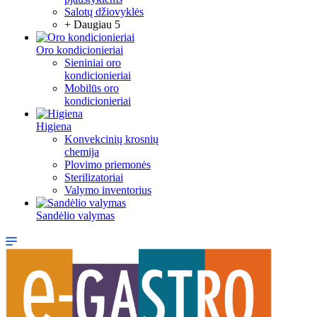
Salotų džiovyklės
+ Daugiau 5
Oro kondicionieriai
Sieniniai oro
kondicionieriai
Mobilūs oro
kondicionieriai
Higiena
Konvekcinių krosnių
chemija
Plovimo priemonės
Sterilizatoriai
Valymo inventorius
Sandėlio valymas