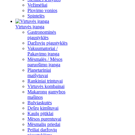
Vežimėliai
Plovimo vonios
Spintelės
Virtuvės įranga
Gastronominės
pjaustyklės
Daržovių pjaustyklės
Vakuumatoriai /
Pakavimo įranga
Mėsmalės / Mėsos
paruošimo įranga
Planetariniai
maišytuvai
Rankiniai trintuvai
Virtuvės kombainai
Makaronų gamybos
mašinos
Bulviaskutės
Dešrų kimštuvai
Kaulų pjūklai
Mėsos purentuvai
Mėsmalių priedai
Peiliai daržovių