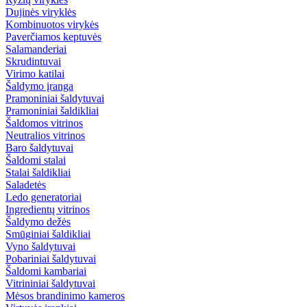
Dujinės viryklės
Kombinuotos virykės
Paverčiamos keptuvės
Salamanderiai
Skrudintuvai
Virimo katilai
Šaldymo įranga
Pramoniniai šaldytuvai
Pramoniniai šaldikliai
Šaldomos vitrinos
Neutralios vitrinos
Baro šaldytuvai
Šaldomi stalai
Stalai šaldikliai
Saladetės
Ledo generatoriai
Ingredientų vitrinos
Šaldymo dežės
Smūginiai šaldikliai
Vyno šaldytuvai
Pobariniai šaldytuvai
Šaldomi kambariai
Vitrininiai šaldytuvai
Mėsos brandinimo kameros