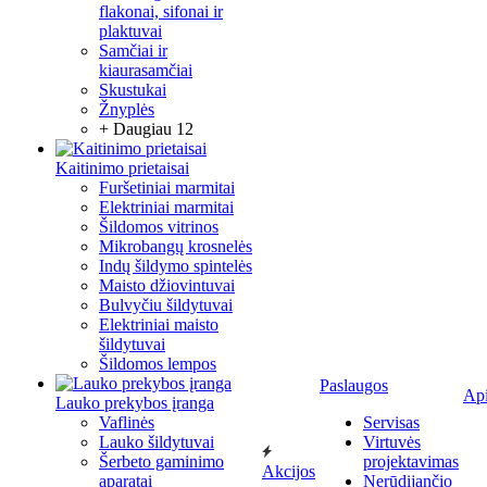
flakonai, sifonai ir
plaktuvai
Samčiai ir
kiaurasamčiai
Skustukai
Žnyplės
+ Daugiau 12
Kaitinimo prietaisai
Furšetiniai marmitai
Elektriniai marmitai
Šildomos vitrinos
Mikrobangų krosnelės
Indų šildymo spintelės
Maisto džiovintuvai
Bulvyčiu šildytuvai
Elektriniai maisto
šildytuvai
Šildomos lempos
Paslaugos
Ap
Lauko prekybos įranga
Vaflinės
Servisas
Lauko šildytuvai
Virtuvės
Šerbeto gaminimo
projektavimas
Akcijos
aparatai
Nerūdijančio