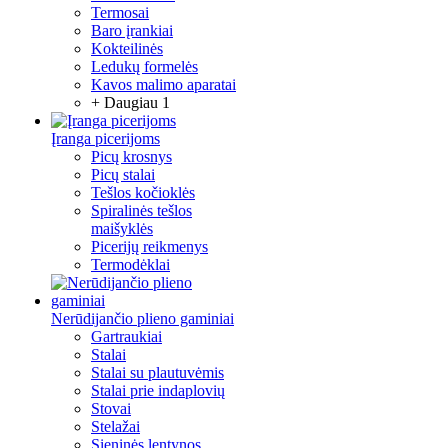
Termosai
Baro įrankiai
Kokteilinės
Ledukų formelės
Kavos malimo aparatai
+ Daugiau 1
Įranga picerijoms
Picų krosnys
Picų stalai
Tešlos kočioklės
Spiralinės tešlos
maišyklės
Picerijų reikmenys
Termodėklai
Nerūdijančio plieno gaminiai
Gartraukiai
Stalai
Stalai su plautuvėmis
Stalai prie indaplovių
Stovai
Stelažai
Sieninės lentynos