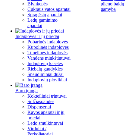
Blynkepės
plieno baldų
Cukraus vatos aparatai
gamyba
Spragėsių aparatai
Ledų gaminimo
aparatai
Indaplovės ir jų priedai
Pobarinės indaplovės
Kupolinės indaplovės
Tunelinės indaplovės
Vandens minkštintuvai
Indaplovių kasetės
Riebalų gaudyklės
Spaudiminiai dušai
Indaplovių plovikliai
Baro įranga
Kokteiliniai trintuvai
Sulčiaspaudės
Dispenseriai
Kavos aparatai ir jų
priedai
Ledo smulkintuvai
Virduliai /
Perkoliatoriai