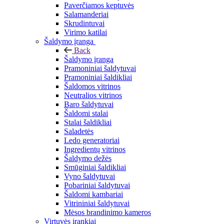
Paverčiamos keptuvės
Salamanderiai
Skrudintuvai
Virimo katilai
Šaldymo įranga
Back
Šaldymo įranga
Pramoniniai šaldytuvai
Pramoniniai šaldikliai
Šaldomos vitrinos
Neutralios vitrinos
Baro šaldytuvai
Šaldomi stalai
Stalai šaldikliai
Saladetės
Ledo generatoriai
Ingredientų vitrinos
Šaldymo dežės
Smūginiai šaldikliai
Vyno šaldytuvai
Pobariniai šaldytuvai
Šaldomi kambariai
Vitrininiai šaldytuvai
Mėsos brandinimo kameros
Virtuvės įrankiai