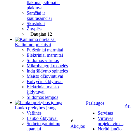
flakonai, sifonai ir
plaktuvai
Samčiai ir
kiaurasamčiai
Skustukai
Žnyplės
+ Daugiau 12
Kaitinimo prietaisai
Furšetiniai marmitai
Elektriniai marmitai
Šildomos vitrinos
Mikrobangų krosnelės
Indų šildymo spintelės
Maisto džiovintuvai
Bulvyčiu šildytuvai
Elektriniai maisto
šildytuvai
Šildomos lempos
Paslaugos
Ap
Lauko prekybos įranga
Vaflinės
Servisas
Lauko šildytuvai
Virtuvės
Šerbeto gaminimo
projektavimas
Akcijos
aparatai
Nerūdijančio