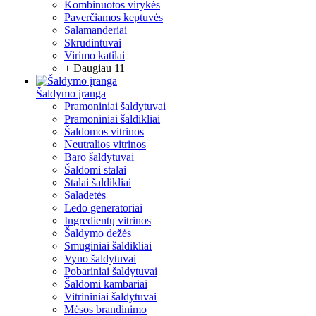
Kombinuotos virykės
Paverčiamos keptuvės
Salamanderiai
Skrudintuvai
Virimo katilai
+ Daugiau 11
Šaldymo įranga
Pramoniniai šaldytuvai
Pramoniniai šaldikliai
Šaldomos vitrinos
Neutralios vitrinos
Baro šaldytuvai
Šaldomi stalai
Stalai šaldikliai
Saladetės
Ledo generatoriai
Ingredientų vitrinos
Šaldymo dežės
Smūginiai šaldikliai
Vyno šaldytuvai
Pobariniai šaldytuvai
Šaldomi kambariai
Vitrininiai šaldytuvai
Mėsos brandinimo