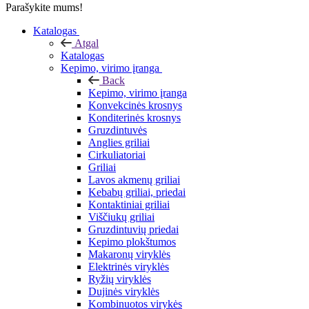
Parašykite mums!
Katalogas
Atgal
Katalogas
Kepimo, virimo įranga
Back
Kepimo, virimo įranga
Konvekcinės krosnys
Konditerinės krosnys
Gruzdintuvės
Anglies griliai
Cirkuliatoriai
Griliai
Lavos akmenų griliai
Kebabų griliai, priedai
Kontaktiniai griliai
Viščiukų griliai
Gruzdintuvių priedai
Kepimo plokštumos
Makaronų viryklės
Elektrinės viryklės
Ryžių viryklės
Dujinės viryklės
Kombinuotos virykės