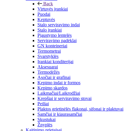
Back
Virtuvės įrankiai
Puodai
Keptuvės
Stalo serviravimo indai
Stalo įrankiai
Pjaustymo lentelės
Serviravimo padėklai
GN konteineriai
Termometrai
Svarstyklės
Įrankiai konditerijai
Aksesuarai
Termodėžės
Ąsočiai ir grafinai
Kepimo indai ir formos
Kepimo skardos
Laikmačiai/Laikrodžiai
Krepšiai ir serviravimo stovai
Peiliai
Plaktos grietinėlės flakonai, sifonai ir plaktuvai
Samčiai ir kiaurasamčiai
Skustukai
Žnyplės
Kaitinimo prietaisai