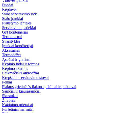
Virtuvės įrankiai
Puodai
Keptuvės
Stalo serviravimo indai
Stalo įrankiai
Pjaustymo lentelės
Serviravimo padėklai
GN konteineriai
Termometrai
Svarstyklės
Įrankiai konditerijai
Aksesuarai
Termodėžės
Ąsočiai ir grafinai
Kepimo indai ir formos
Kepimo skardos
Laikmačiai/Laikrodžiai
Krepšiai ir serviravimo stovai
Peiliai
Plaktos grietinėlės flakonai, sifonai ir plaktuvai
Samčiai ir kiaurasamčiai
Skustukai
Žnyplės
Kaitinimo prietaisai
Furšetiniai marmitai