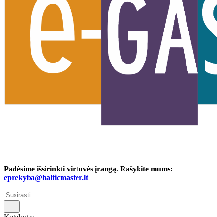
Padėsime išsirinkti virtuvės įrangą. Rašykite mums:
eprekyba@balticmaster.lt
Katalogas