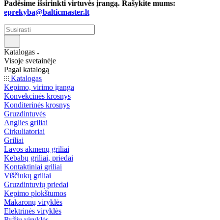
Padėsime išsirinkti virtuvės įrangą. Rašykite mums:
eprekyba@balticmaster.lt
Katalogas
Visoje svetainėje
Pagal katalogą
Katalogas
Kepimo, virimo įranga
Konvekcinės krosnys
Konditerinės krosnys
Gruzdintuvės
Anglies griliai
Cirkuliatoriai
Griliai
Lavos akmenų griliai
Kebabų griliai, priedai
Kontaktiniai griliai
Viščiukų griliai
Gruzdintuvių priedai
Kepimo plokštumos
Makaronų viryklės
Elektrinės viryklės
Ryžių viryklės