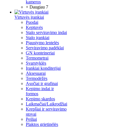
kameros
+ Daugiau 7
Virtuvės įrankiai
Puodai
Keptuvės
Stalo serviravimo indai
Stalo įrankiai
Pjaustymo lentelės
Serviravimo padėklai
GN konteineriai
Termometrai
Svarstyklės
Įrankiai konditerijai
Aksesuarai
Termodėžės
Ąsočiai ir grafinai
Kepimo indai ir
formos
Kepimo skardos
Laikmačiai/Laikrodžiai
Krepšiai ir serviravimo
stovai
Peiliai
Plaktos grietinėlės