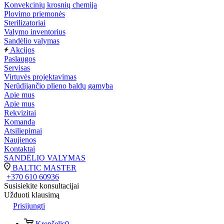
Konvekcinių krosnių chemija
Plovimo priemonės
Sterilizatoriai
Valymo inventorius
Sandėlio valymas
Akcijos
Paslaugos
Servisas
Virtuvės projektavimas
Nerūdijančio plieno baldų gamyba
Apie mus
Apie mus
Rekvizitai
Komanda
Atsiliepimai
Naujienos
Kontaktai
SANDĖLIO VALYMAS
BALTIC MASTER
+370 610 60936
Susisiekite konsultacijai
Užduoti klausimą
Prisijungti
Krepšelis
0