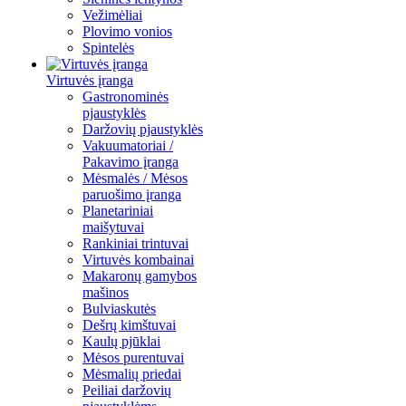
Vežimėliai
Plovimo vonios
Spintelės
Virtuvės įranga
Gastronominės
pjaustyklės
Daržovių pjaustyklės
Vakuumatoriai /
Pakavimo įranga
Mėsmalės / Mėsos
paruošimo įranga
Planetariniai
maišytuvai
Rankiniai trintuvai
Virtuvės kombainai
Makaronų gamybos
mašinos
Bulviaskutės
Dešrų kimštuvai
Kaulų pjūklai
Mėsos purentuvai
Mėsmalių priedai
Peiliai daržovių