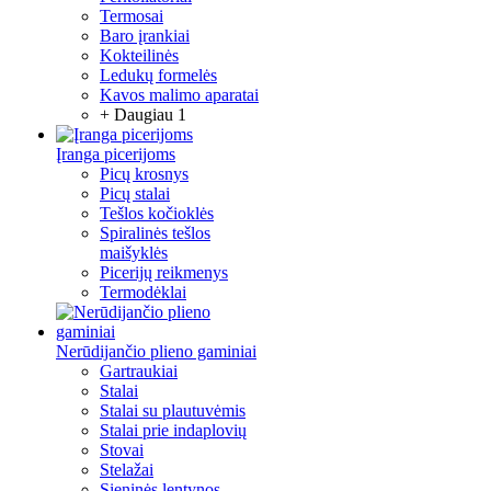
Termosai
Baro įrankiai
Kokteilinės
Ledukų formelės
Kavos malimo aparatai
+ Daugiau 1
Įranga picerijoms
Picų krosnys
Picų stalai
Tešlos kočioklės
Spiralinės tešlos
maišyklės
Picerijų reikmenys
Termodėklai
Nerūdijančio plieno gaminiai
Gartraukiai
Stalai
Stalai su plautuvėmis
Stalai prie indaplovių
Stovai
Stelažai
Sieninės lentynos