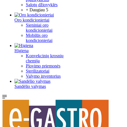
Salotų džiovyklės
+ Daugiau 5
Oro kondicionieriai
Sieniniai oro
kondicionieriai
Mobilūs oro
kondicionieriai
Higiena
Konvekcinių krosnių
chemija
Plovimo priemonės
Sterilizatoriai
Valymo inventorius
Sandėlio valymas