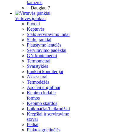
kameros
+ Daugiau 7
Virtuvės įrankiai
Puodai
Keptuvės
Stalo serviravimo indai
Stalo įrankiai
Pjaustymo lentelės
Serviravimo padėklai
GN konteineriai
Termometrai
Svarstyklės
Įrankiai konditerijai
Aksesuarai
Termodėžės
Ąsočiai ir grafinai
Kepimo indai ir
formos
Kepimo skardos
Laikmačiai/Laikrodžiai
Krepšiai ir serviravimo
stovai
Peiliai
Plaktos grietinėlės