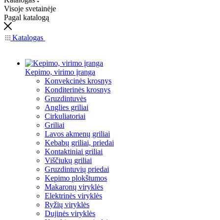
Visoje svetainėje
Pagal katalogą
Katalogas
Kepimo, virimo įranga
Konvekcinės krosnys
Konditerinės krosnys
Gruzdintuvės
Anglies griliai
Cirkuliatoriai
Griliai
Lavos akmenų griliai
Kebabų griliai, priedai
Kontaktiniai griliai
Viščiukų griliai
Gruzdintuvių priedai
Kepimo plokštumos
Makaronų viryklės
Elektrinės viryklės
Ryžių viryklės
Dujinės viryklės