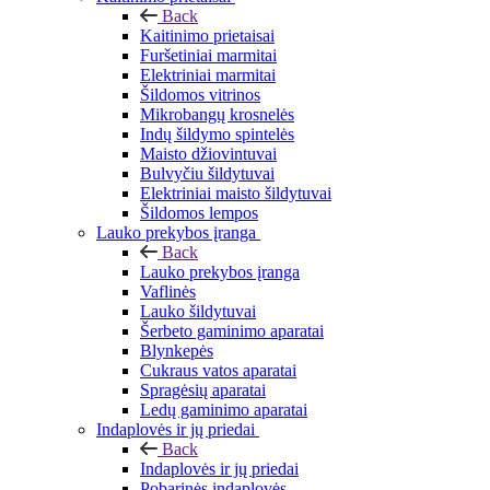
Back
Kaitinimo prietaisai
Furšetiniai marmitai
Elektriniai marmitai
Šildomos vitrinos
Mikrobangų krosnelės
Indų šildymo spintelės
Maisto džiovintuvai
Bulvyčiu šildytuvai
Elektriniai maisto šildytuvai
Šildomos lempos
Lauko prekybos įranga
Back
Lauko prekybos įranga
Vaflinės
Lauko šildytuvai
Šerbeto gaminimo aparatai
Blynkepės
Cukraus vatos aparatai
Spragėsių aparatai
Ledų gaminimo aparatai
Indaplovės ir jų priedai
Back
Indaplovės ir jų priedai
Pobarinės indaplovės