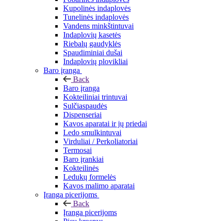
Kupolinės indaplovės
Tunelinės indaplovės
Vandens minkštintuvai
Indaplovių kasetės
Riebalų gaudyklės
Spaudiminiai dušai
Indaplovių plovikliai
Baro įranga
Back
Baro įranga
Kokteiliniai trintuvai
Sulčiaspaudės
Dispenseriai
Kavos aparatai ir jų priedai
Ledo smulkintuvai
Virduliai / Perkoliatoriai
Termosai
Baro įrankiai
Kokteilinės
Ledukų formelės
Kavos malimo aparatai
Įranga picerijoms
Back
Įranga picerijoms