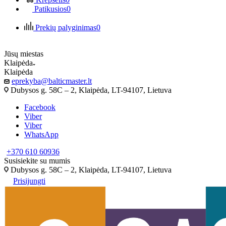
Patikusios
0
Prekių palyginimas
0
Jūsų miestas
Klaipėda
Klaipėda
eprekyba@balticmaster.lt
Dubysos g. 58C – 2, Klaipėda, LT-94107, Lietuva
Facebook
Viber
Viber
WhatsApp
+370 610 60936
Susisiekite su mumis
Dubysos g. 58C – 2, Klaipėda, LT-94107, Lietuva
Prisijungti