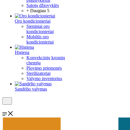
pjaustyklėms
Salotų džiovyklės
+ Daugiau 5
Oro kondicionieriai
Sieniniai oro
kondicionieriai
Mobilūs oro
kondicionieriai
Higiena
Konvekcinių krosnių
chemija
Plovimo priemonės
Sterilizatoriai
Valymo inventorius
Sandėlio valymas