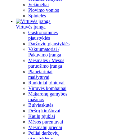
Vežimėliai
Plovimo vonios
Spintelės
Virtuvės įranga
Gastronominės
pjaustyklės
Daržovių pjaustyklės
Vakuumatoriai /
Pakavimo įranga
Mėsmalės / Mėsos
paruošimo įranga
Planetariniai
maišytuvai
Rankiniai trintuvai
Virtuvės kombainai
Makaronų gamybos
mašinos
Bulviaskutės
Dešrų kimštuvai
Kaulų pjūklai
Mėsos purentuvai
Mėsmalių priedai
Peiliai daržovių
pjaustyklėms