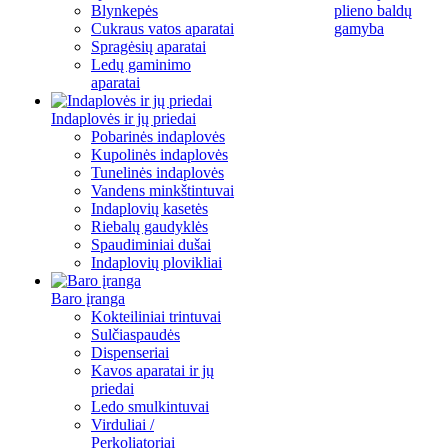
Blynkepės
plieno baldų
Cukraus vatos aparatai
gamyba
Spragėsių aparatai
Ledų gaminimo
aparatai
Indaplovės ir jų priedai
Pobarinės indaplovės
Kupolinės indaplovės
Tunelinės indaplovės
Vandens minkštintuvai
Indaplovių kasetės
Riebalų gaudyklės
Spaudiminiai dušai
Indaplovių plovikliai
Baro įranga
Kokteiliniai trintuvai
Sulčiaspaudės
Dispenseriai
Kavos aparatai ir jų
priedai
Ledo smulkintuvai
Virduliai /
Perkoliatoriai