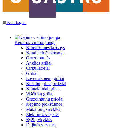
Katalogas
Kepimo, virimo įranga
Konvekcinės krosnys
Konditerinės krosnys
Gruzdintuvės
Anglies griliai
Cirkuliatoriai
Griliai
Lavos akmenų griliai
Kebabų griliai, priedai
Kontaktiniai griliai
Viščiukų griliai
Gruzdintuvių priedai
Kepimo plokštumos
Makaronų viryklės
Elektrinės viryklės
Ryžių viryklės
Dujinės viryklės