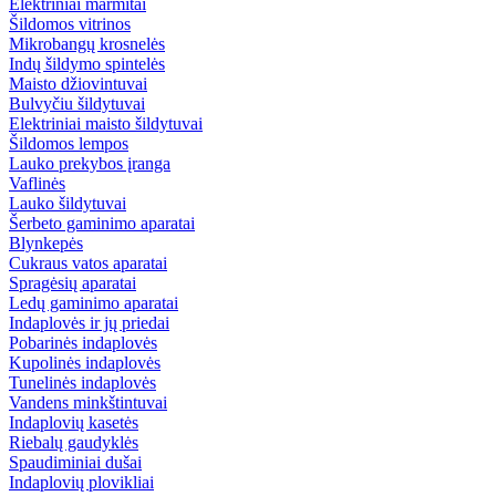
Elektriniai marmitai
Šildomos vitrinos
Mikrobangų krosnelės
Indų šildymo spintelės
Maisto džiovintuvai
Bulvyčiu šildytuvai
Elektriniai maisto šildytuvai
Šildomos lempos
Lauko prekybos įranga
Vaflinės
Lauko šildytuvai
Šerbeto gaminimo aparatai
Blynkepės
Cukraus vatos aparatai
Spragėsių aparatai
Ledų gaminimo aparatai
Indaplovės ir jų priedai
Pobarinės indaplovės
Kupolinės indaplovės
Tunelinės indaplovės
Vandens minkštintuvai
Indaplovių kasetės
Riebalų gaudyklės
Spaudiminiai dušai
Indaplovių plovikliai