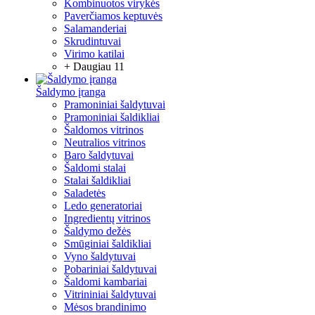
Kombinuotos virykės
Paverčiamos keptuvės
Salamanderiai
Skrudintuvai
Virimo katilai
+ Daugiau 11
Šaldymo įranga
Pramoniniai šaldytuvai
Pramoniniai šaldikliai
Šaldomos vitrinos
Neutralios vitrinos
Baro šaldytuvai
Šaldomi stalai
Stalai šaldikliai
Saladetės
Ledo generatoriai
Ingredientų vitrinos
Šaldymo dežės
Smūginiai šaldikliai
Vyno šaldytuvai
Pobariniai šaldytuvai
Šaldomi kambariai
Vitrininiai šaldytuvai
Mėsos brandinimo