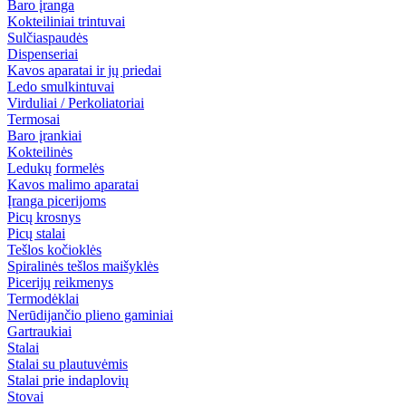
Baro įranga
Kokteiliniai trintuvai
Sulčiaspaudės
Dispenseriai
Kavos aparatai ir jų priedai
Ledo smulkintuvai
Virduliai / Perkoliatoriai
Termosai
Baro įrankiai
Kokteilinės
Ledukų formelės
Kavos malimo aparatai
Įranga picerijoms
Picų krosnys
Picų stalai
Tešlos kočioklės
Spiralinės tešlos maišyklės
Picerijų reikmenys
Termodėklai
Nerūdijančio plieno gaminiai
Gartraukiai
Stalai
Stalai su plautuvėmis
Stalai prie indaplovių
Stovai