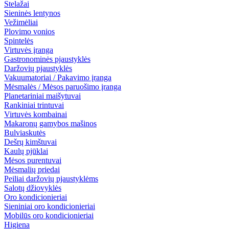
Stelažai
Sieninės lentynos
Vežimėliai
Plovimo vonios
Spintelės
Virtuvės įranga
Gastronominės pjaustyklės
Daržovių pjaustyklės
Vakuumatoriai / Pakavimo įranga
Mėsmalės / Mėsos paruošimo įranga
Planetariniai maišytuvai
Rankiniai trintuvai
Virtuvės kombainai
Makaronų gamybos mašinos
Bulviaskutės
Dešrų kimštuvai
Kaulų pjūklai
Mėsos purentuvai
Mėsmalių priedai
Peiliai daržovių pjaustyklėms
Salotų džiovyklės
Oro kondicionieriai
Sieniniai oro kondicionieriai
Mobilūs oro kondicionieriai
Higiena