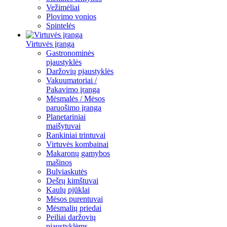
Vežimėliai
Plovimo vonios
Spintelės
Virtuvės įranga
Gastronominės
pjaustyklės
Daržovių pjaustyklės
Vakuumatoriai /
Pakavimo įranga
Mėsmalės / Mėsos
paruošimo įranga
Planetariniai
maišytuvai
Rankiniai trintuvai
Virtuvės kombainai
Makaronų gamybos
mašinos
Bulviaskutės
Dešrų kimštuvai
Kaulų pjūklai
Mėsos purentuvai
Mėsmalių priedai
Peiliai daržovių
pjaustyklėms