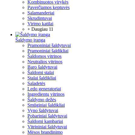
Kombinuotos virykės
Paverčiamos keptuvės
Salamanderiai
Skrudintuvai
Virimo katilai
+ Daugiau 11
Šaldymo įranga
Pramoniniai šaldytuvai
Pramoniniai šaldikliai
Šaldomos vitrinos
Neutralios vitrinos
Baro šaldytuvai
Šaldomi stalai
Stalai šaldikliai
Saladetės
Ledo generatoriai
Ingredientų vitrinos
Šaldymo dežės
Smūginiai šaldikliai
Vyno šaldytuvai
Pobariniai šaldytuvai
Šaldomi kambariai
Vitrininiai šaldytuvai
Mėsos brandinimo