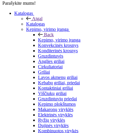
Parašykite mums!
Katalogas
Atgal
Katalogas
Kepimo, virimo įranga
Back
Kepimo, virimo įranga
Konvekcinės krosnys
Konditerinės krosnys
Gruzdintuvės
Anglies griliai
Cirkuliatoriai
Griliai
Lavos akmenų griliai
Kebabų griliai, priedai
Kontaktiniai griliai
Viščiukų griliai
Gruzdintuvių priedai
Kepimo plokštumos
Makaronų viryklės
Elektrinės viryklės
Ryžių viryklės
Dujinės viryklės
Kombinuotos virykės