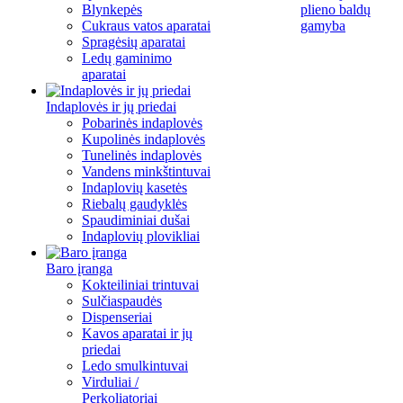
Blynkepės
plieno baldų
Cukraus vatos aparatai
gamyba
Spragėsių aparatai
Ledų gaminimo
aparatai
Indaplovės ir jų priedai
Pobarinės indaplovės
Kupolinės indaplovės
Tunelinės indaplovės
Vandens minkštintuvai
Indaplovių kasetės
Riebalų gaudyklės
Spaudiminiai dušai
Indaplovių plovikliai
Baro įranga
Kokteiliniai trintuvai
Sulčiaspaudės
Dispenseriai
Kavos aparatai ir jų
priedai
Ledo smulkintuvai
Virduliai /
Perkoliatoriai