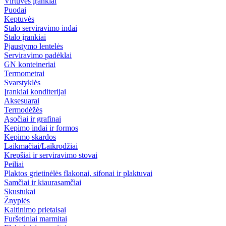
Virtuvės įrankiai
Puodai
Keptuvės
Stalo serviravimo indai
Stalo įrankiai
Pjaustymo lentelės
Serviravimo padėklai
GN konteineriai
Termometrai
Svarstyklės
Įrankiai konditerijai
Aksesuarai
Termodėžės
Ąsočiai ir grafinai
Kepimo indai ir formos
Kepimo skardos
Laikmačiai/Laikrodžiai
Krepšiai ir serviravimo stovai
Peiliai
Plaktos grietinėlės flakonai, sifonai ir plaktuvai
Samčiai ir kiaurasamčiai
Skustukai
Žnyplės
Kaitinimo prietaisai
Furšetiniai marmitai