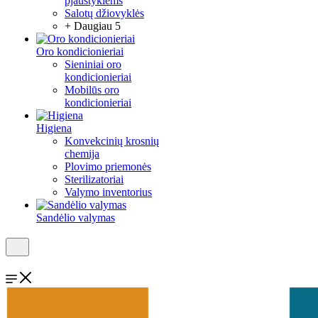
pjaustyklėms
Salotų džiovyklės
+ Daugiau 5
Oro kondicionieriai
Sieniniai oro
kondicionieriai
Mobilūs oro
kondicionieriai
Higiena
Konvekcinių krosnių
chemija
Plovimo priemonės
Sterilizatoriai
Valymo inventorius
Sandėlio valymas