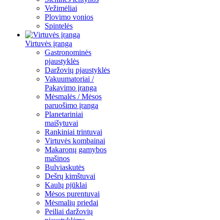
Vežimėliai
Plovimo vonios
Spintelės
Virtuvės įranga
Gastronominės
pjaustyklės
Daržovių pjaustyklės
Vakuumatoriai /
Pakavimo įranga
Mėsmalės / Mėsos
paruošimo įranga
Planetariniai
maišytuvai
Rankiniai trintuvai
Virtuvės kombainai
Makaronų gamybos
mašinos
Bulviaskutės
Dešrų kimštuvai
Kaulų pjūklai
Mėsos purentuvai
Mėsmalių priedai
Peiliai daržovių