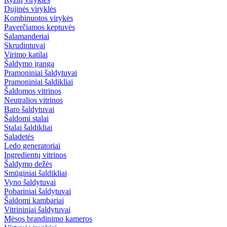
Dujinės viryklės
Kombinuotos virykės
Paverčiamos keptuvės
Salamanderiai
Skrudintuvai
Virimo katilai
Šaldymo įranga
Pramoniniai šaldytuvai
Pramoniniai šaldikliai
Šaldomos vitrinos
Neutralios vitrinos
Baro šaldytuvai
Šaldomi stalai
Stalai šaldikliai
Saladetės
Ledo generatoriai
Ingredientų vitrinos
Šaldymo dežės
Smūginiai šaldikliai
Vyno šaldytuvai
Pobariniai šaldytuvai
Šaldomi kambariai
Vitrininiai šaldytuvai
Mėsos brandinimo kameros