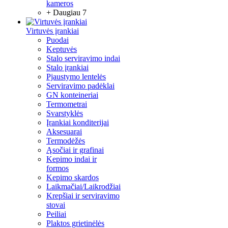
kameros
+ Daugiau 7
Virtuvės įrankiai
Puodai
Keptuvės
Stalo serviravimo indai
Stalo įrankiai
Pjaustymo lentelės
Serviravimo padėklai
GN konteineriai
Termometrai
Svarstyklės
Įrankiai konditerijai
Aksesuarai
Termodėžės
Ąsočiai ir grafinai
Kepimo indai ir
formos
Kepimo skardos
Laikmačiai/Laikrodžiai
Krepšiai ir serviravimo
stovai
Peiliai
Plaktos grietinėlės