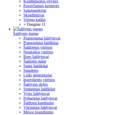
Kombinuotos virykės
Paverčiamos keptuvės
Salamanderiai
Skrudintuvai
Virimo katilai
+ Daugiau 11
Šaldymo įranga
Pramoniniai šaldytuvai
Pramoniniai šaldikliai
Šaldomos vitrinos
Neutralios vitrinos
Baro šaldytuvai
Šaldomi stalai
Stalai šaldikliai
Saladetės
Ledo generatoriai
Ingredientų vitrinos
Šaldymo dežės
Smūginiai šaldikliai
Vyno šaldytuvai
Pobariniai šaldytuvai
Šaldomi kambariai
Vitrininiai šaldytuvai
Mėsos brandinimo