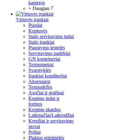
kameros
+ Daugiau 7
Virtuvės įrankiai
Puodai
Keptuvės
Stalo serviravimo indai
Stalo įrankiai
Pjaustymo lentelės
Serviravimo padėklai
GN konteineriai
Termometrai
Svarstyklės
Įrankiai konditerijai
Aksesuarai
Termodėžės
Ąsočiai ir grafinai
Kepimo indai ir
formos
Kepimo skardos
Laikmačiai/Laikrodžiai
Krepšiai ir serviravimo
stovai
Peiliai
Plaktos grietinėlės