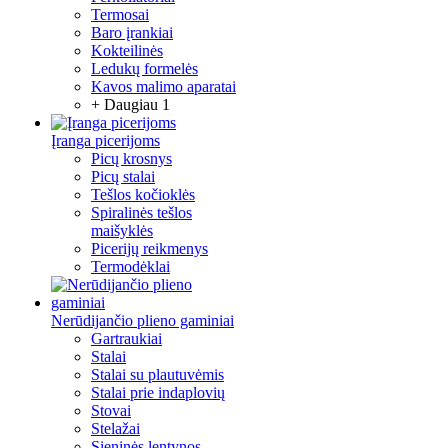
Termosai
Baro įrankiai
Kokteilinės
Ledukų formelės
Kavos malimo aparatai
+ Daugiau 1
Įranga picerijoms
Picų krosnys
Picų stalai
Tešlos kočioklės
Spiralinės tešlos
maišyklės
Picerijų reikmenys
Termodėklai
Nerūdijančio plieno gaminiai
Gartraukiai
Stalai
Stalai su plautuvėmis
Stalai prie indaplovių
Stovai
Stelažai
Sieninės lentynos