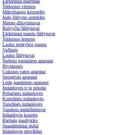
Elektriniai marmitai
Šildomos vitrinos
Mikrobangų krosnelės
Indų šildymo spintelės
Maisto džiovintuvai
Bulvyčiu šildytuvai
Elektriniai maisto šildytuvai
Šildomos lempos
Lauko prekybos įranga
Vaflinės
Lauko šildytuvai
Šerbeto gaminimo aparatai
Blynkepės
Cukraus vatos aparatai
Spragėsių aparatai
Ledų gaminimo aparatai
Indaplovės ir jų priedai
Pobarinės indaplovės
Kupolinės indaplovės
Tunelinės indaplovės
Vandens minkštintuvai
Indaplovių kasetės
Riebalų gaudyklės
Spaudiminiai dušai
Indaplovių plovikliai