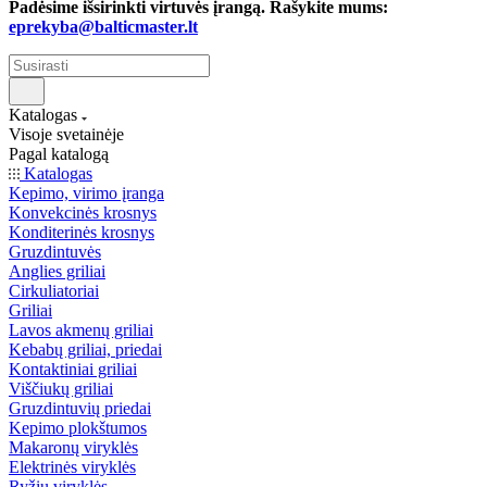
Padėsime išsirinkti virtuvės įrangą. Rašykite mums:
eprekyba@balticmaster.lt
Katalogas
Visoje svetainėje
Pagal katalogą
Katalogas
Kepimo, virimo įranga
Konvekcinės krosnys
Konditerinės krosnys
Gruzdintuvės
Anglies griliai
Cirkuliatoriai
Griliai
Lavos akmenų griliai
Kebabų griliai, priedai
Kontaktiniai griliai
Viščiukų griliai
Gruzdintuvių priedai
Kepimo plokštumos
Makaronų viryklės
Elektrinės viryklės
Ryžių viryklės