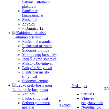
flakonai, sifonai ir
plaktuvai
Samčiai ir
kiaurasamčiai
Skustukai
Žnyplės
+ Daugiau 12
Kaitinimo prietaisai
Furšetiniai marmitai
Elektriniai marmitai
Šildomos vitrinos
Mikrobangų krosnelės
Indų šildymo spintelės
Maisto džiovintuvai
Bulvyčiu šildytuvai
Elektriniai maisto
šildytuvai
Šildomos lempos
Paslaugos
Ap
Lauko prekybos įranga
Vaflinės
Servisas
Lauko šildytuvai
Virtuvės
Šerbeto gaminimo
projektavimas
Akcijos
aparatai
Nerūdijančio