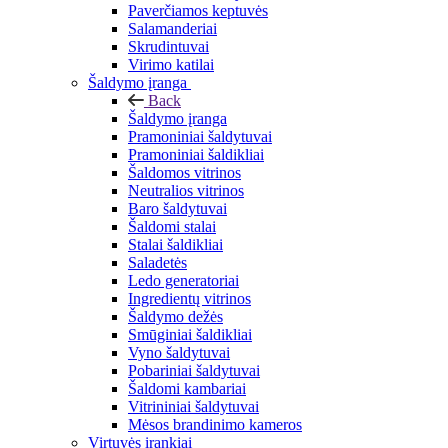
Paverčiamos keptuvės
Salamanderiai
Skrudintuvai
Virimo katilai
Šaldymo įranga
Back
Šaldymo įranga
Pramoniniai šaldytuvai
Pramoniniai šaldikliai
Šaldomos vitrinos
Neutralios vitrinos
Baro šaldytuvai
Šaldomi stalai
Stalai šaldikliai
Saladetės
Ledo generatoriai
Ingredientų vitrinos
Šaldymo dežės
Smūginiai šaldikliai
Vyno šaldytuvai
Pobariniai šaldytuvai
Šaldomi kambariai
Vitrininiai šaldytuvai
Mėsos brandinimo kameros
Virtuvės įrankiai