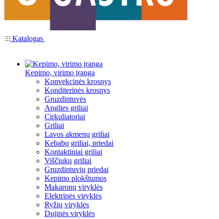
Katalogas
Kepimo, virimo įranga
Konvekcinės krosnys
Konditerinės krosnys
Gruzdintuvės
Anglies griliai
Cirkuliatoriai
Griliai
Lavos akmenų griliai
Kebabų griliai, priedai
Kontaktiniai griliai
Viščiukų griliai
Gruzdintuvių priedai
Kepimo plokštumos
Makaronų viryklės
Elektrinės viryklės
Ryžių viryklės
Dujinės viryklės