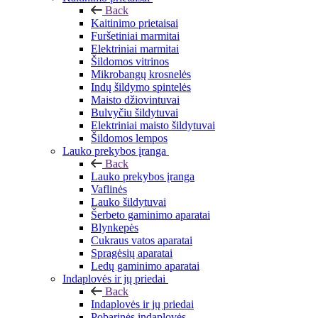
Back
Kaitinimo prietaisai
Furšetiniai marmitai
Elektriniai marmitai
Šildomos vitrinos
Mikrobangų krosnelės
Indų šildymo spintelės
Maisto džiovintuvai
Bulvyčiu šildytuvai
Elektriniai maisto šildytuvai
Šildomos lempos
Lauko prekybos įranga
Back
Lauko prekybos įranga
Vaflinės
Lauko šildytuvai
Šerbeto gaminimo aparatai
Blynkepės
Cukraus vatos aparatai
Spragėsių aparatai
Ledų gaminimo aparatai
Indaplovės ir jų priedai
Back
Indaplovės ir jų priedai
Pobarinės indaplovės