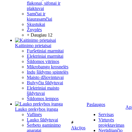
flakonai, sifonai ir
plaktuvai
Samčiai ir
kiaurasamčiai
Skustukai
Žnyplės
+ Daugiau 12
Kaitinimo prietaisai
Furšetiniai marmitai
Elektriniai marmitai
Šildomos vitrinos
Mikrobangų krosnelės
Indų šildymo spintelės
Maisto džiovintuvai
Bulvyčiu šildytuvai
Elektriniai maisto
šildytuvai
Šildomos lempos
Paslaugos
Ap
Lauko prekybos įranga
Vaflinės
Servisas
Lauko šildytuvai
Virtuvės
Šerbeto gaminimo
projektavimas
Akcijos
aparatai
Nerūdijančio