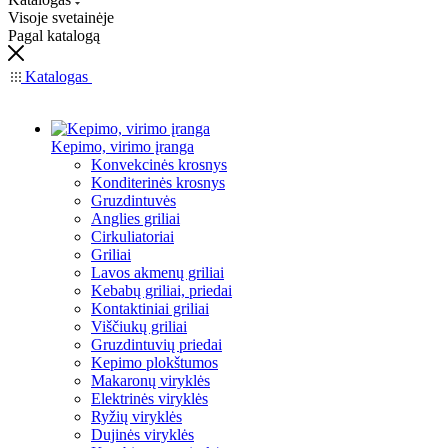
Visoje svetainėje
Pagal katalogą
Katalogas
Kepimo, virimo įranga
Konvekcinės krosnys
Konditerinės krosnys
Gruzdintuvės
Anglies griliai
Cirkuliatoriai
Griliai
Lavos akmenų griliai
Kebabų griliai, priedai
Kontaktiniai griliai
Viščiukų griliai
Gruzdintuvių priedai
Kepimo plokštumos
Makaronų viryklės
Elektrinės viryklės
Ryžių viryklės
Dujinės viryklės