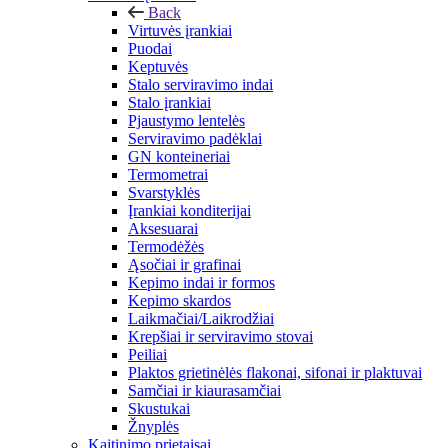
Back
Virtuvės įrankiai
Puodai
Keptuvės
Stalo serviravimo indai
Stalo įrankiai
Pjaustymo lentelės
Serviravimo padėklai
GN konteineriai
Termometrai
Svarstyklės
Įrankiai konditerijai
Aksesuarai
Termodėžės
Ąsočiai ir grafinai
Kepimo indai ir formos
Kepimo skardos
Laikmačiai/Laikrodžiai
Krepšiai ir serviravimo stovai
Peiliai
Plaktos grietinėlės flakonai, sifonai ir plaktuvai
Samčiai ir kiaurasamčiai
Skustukai
Žnyplės
Kaitinimo prietaisai