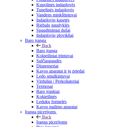
Kupolinės indaplovės
Tunelinės indaplovės
Vandens minkštintuvai
Indaplovių kasetės
Riebalų gaudyklės
Spaudiminiai dušai
Indaplovių plovikliai
Baro įranga
Back
Baro įranga
Kokteiliniai trintuvai
Sulčiaspaudės
Dispenseriai
Kavos aparatai ir jų priedai
Ledo smulkintuvai
Virduliai / Perkoliatoriai
Termosai
Baro įrankiai
Kokteilinės
Ledukų formelės
Kavos malimo aparatai
Įranga picerijoms
Back
Įranga picerijoms