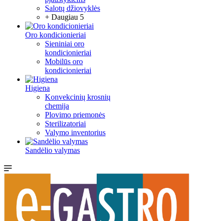
Salotų džiovyklės
+ Daugiau 5
Oro kondicionieriai
Sieniniai oro
kondicionieriai
Mobilūs oro
kondicionieriai
Higiena
Konvekcinių krosnių
chemija
Plovimo priemonės
Sterilizatoriai
Valymo inventorius
Sandėlio valymas