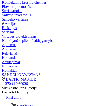
Konvekcinių krosnių chemija
Plovimo priemonės
Sterilizatoriai
Valymo inventorius
Sandėlio valymas
Akcijos
Paslaugos
Servisas
Virtuvės projektavimas
Nerūdijančio plieno baldų gamyba
Apie mus
Apie mus
Rekvizitai
Komanda
Atsiliepimai
Naujienos
Kontaktai
SANDĖLIO VALYMAS
BALTIC MASTER
+370 610 60936
Susisiekite konsultacijai
Užduoti klausimą
Prisijungti
Krepšelis
0