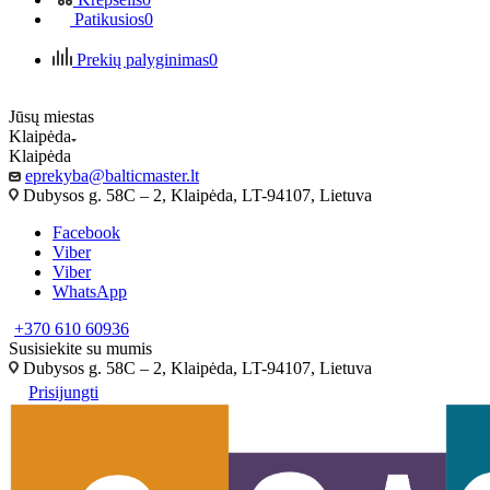
Patikusios
0
Prekių palyginimas
0
Jūsų miestas
Klaipėda
Klaipėda
eprekyba@balticmaster.lt
Dubysos g. 58C – 2, Klaipėda, LT-94107, Lietuva
Facebook
Viber
Viber
WhatsApp
+370 610 60936
Susisiekite su mumis
Dubysos g. 58C – 2, Klaipėda, LT-94107, Lietuva
Prisijungti