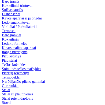
Baro įranga
Kokteiliniai trintuvai
Sulčiaspaudės
Dispenseriai
Kavos aparatai ir jų priedai
Ledo smulkintuvai
Virduliai / Perkoliatoriai
Termosai
Baro įrankiai
Kokteilinės
Ledukų formelės
Kavos malimo aparatai
Įranga picerijoms
Picų krosnys
Picų stalai
Tešlos kočioklės
Spiralinės tešlos maišyklės
Picerijų reikmenys
Termodėklai
Nerūdijančio plieno gaminiai
Gartraukiai
Stalai
Stalai su plautuvėmis
Stalai prie indaplovių
Stovai