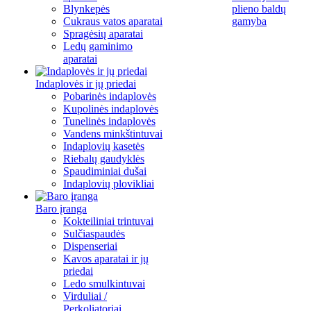
Blynkepės
plieno baldų
Cukraus vatos aparatai
gamyba
Spragėsių aparatai
Ledų gaminimo
aparatai
Indaplovės ir jų priedai
Pobarinės indaplovės
Kupolinės indaplovės
Tunelinės indaplovės
Vandens minkštintuvai
Indaplovių kasetės
Riebalų gaudyklės
Spaudiminiai dušai
Indaplovių plovikliai
Baro įranga
Kokteiliniai trintuvai
Sulčiaspaudės
Dispenseriai
Kavos aparatai ir jų
priedai
Ledo smulkintuvai
Virduliai /
Perkoliatoriai