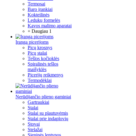
Termosai
Baro įrankiai
Kokteilinės
Ledukų formelės
Kavos malimo aparatai
+ Daugiau 1
Įranga picerijoms
Picų krosnys
Picų stalai
Tešlos kočioklės
Spiralinės tešlos
maišyklės
Picerijų reikmenys
Termodėklai
Nerūdijančio plieno gaminiai
Gartraukiai
Stalai
Stalai su plautuvėmis
Stalai prie indaplovių
Stovai
Stelažai
Sieninės lentynos