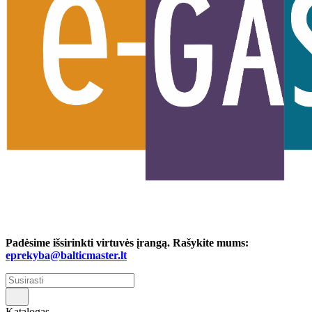
Padėsime išsirinkti virtuvės įrangą. Rašykite mums:
eprekyba@balticmaster.lt
Katalogas