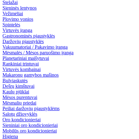
Stelažai
Sieninės lentynos
Vežimėliai
Plovimo vonios
Spintelės
Virtuvės įranga
Gastronominės pjaustyklės
Daržovių pjaustyklės
Vakuumatoriai / Pakavimo įranga
Mėsmalės / Mėsos paruošimo įranga
Planetariniai maišytuvai
Rankiniai trintuvai
Virtuvės kombainai
Makaronų gamybos mašinos
Bulviaskutės
Dešrų kimštuvai
Kaulų pjūklai
Mėsos purentuvai
Mėsmalių priedai
Peiliai daržovių pjaustyklėms
Salotų džiovyklės
Oro kondicionieriai
Sieniniai oro kondicionieriai
Mobilūs oro kondicionieriai
Higiena