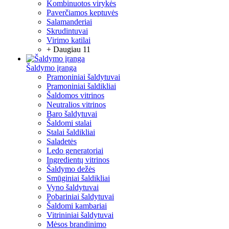
Kombinuotos virykės
Paverčiamos keptuvės
Salamanderiai
Skrudintuvai
Virimo katilai
+ Daugiau 11
Šaldymo įranga
Pramoniniai šaldytuvai
Pramoniniai šaldikliai
Šaldomos vitrinos
Neutralios vitrinos
Baro šaldytuvai
Šaldomi stalai
Stalai šaldikliai
Saladetės
Ledo generatoriai
Ingredientų vitrinos
Šaldymo dežės
Smūginiai šaldikliai
Vyno šaldytuvai
Pobariniai šaldytuvai
Šaldomi kambariai
Vitrininiai šaldytuvai
Mėsos brandinimo