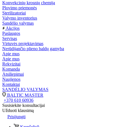
Konvekcinių krosnių chemija
Plovimo priemonės
Sterilizatoriai
Valymo inventorius
Sandėlio valymas
Akcijos
Paslaugos
Servisas
Virtuvės projektavimas
Nerūdijančio plieno baldų gamyba
Apie mus
Apie mus
Rekvizitai
Komanda
Atsiliepimai
Naujienos
Kontaktai
SANDĖLIO VALYMAS
BALTIC MASTER
+370 610 60936
Susisiekite konsultacijai
Užduoti klausimą
Prisijungti
Krepšelis
0