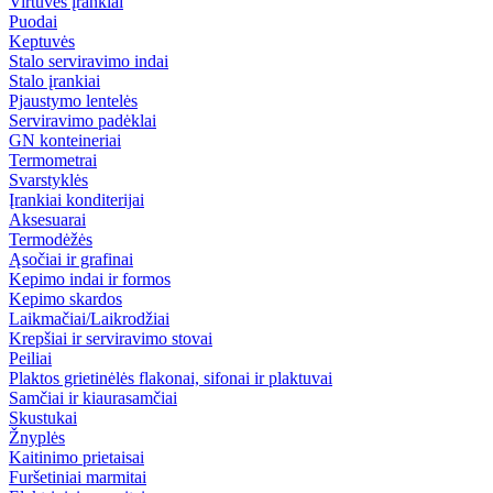
Virtuvės įrankiai
Puodai
Keptuvės
Stalo serviravimo indai
Stalo įrankiai
Pjaustymo lentelės
Serviravimo padėklai
GN konteineriai
Termometrai
Svarstyklės
Įrankiai konditerijai
Aksesuarai
Termodėžės
Ąsočiai ir grafinai
Kepimo indai ir formos
Kepimo skardos
Laikmačiai/Laikrodžiai
Krepšiai ir serviravimo stovai
Peiliai
Plaktos grietinėlės flakonai, sifonai ir plaktuvai
Samčiai ir kiaurasamčiai
Skustukai
Žnyplės
Kaitinimo prietaisai
Furšetiniai marmitai