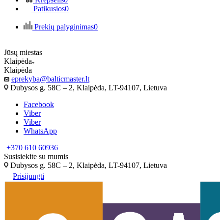
Patikusios
0
Prekių palyginimas
0
Jūsų miestas
Klaipėda
Klaipėda
eprekyba@balticmaster.lt
Dubysos g. 58C – 2, Klaipėda, LT-94107, Lietuva
Facebook
Viber
Viber
WhatsApp
+370 610 60936
Susisiekite su mumis
Dubysos g. 58C – 2, Klaipėda, LT-94107, Lietuva
Prisijungti