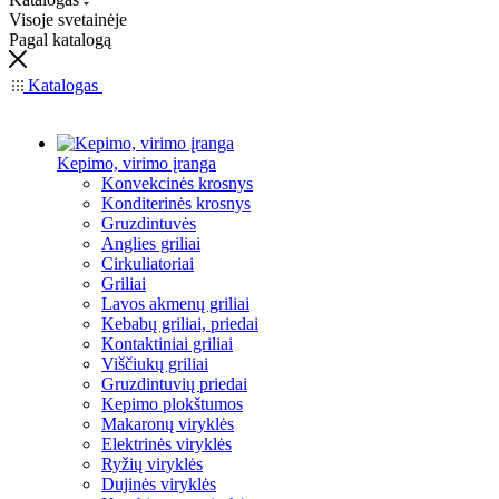
Visoje svetainėje
Pagal katalogą
Katalogas
Kepimo, virimo įranga
Konvekcinės krosnys
Konditerinės krosnys
Gruzdintuvės
Anglies griliai
Cirkuliatoriai
Griliai
Lavos akmenų griliai
Kebabų griliai, priedai
Kontaktiniai griliai
Viščiukų griliai
Gruzdintuvių priedai
Kepimo plokštumos
Makaronų viryklės
Elektrinės viryklės
Ryžių viryklės
Dujinės viryklės