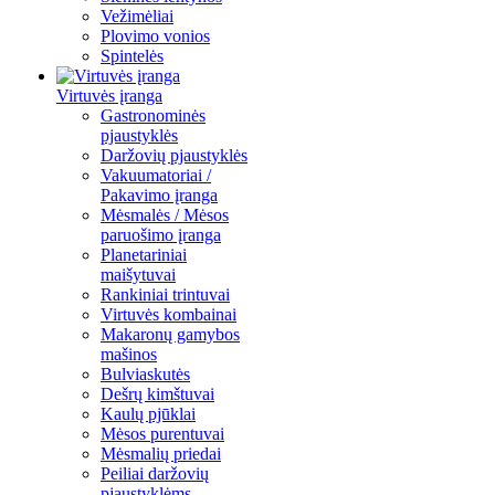
Vežimėliai
Plovimo vonios
Spintelės
Virtuvės įranga
Gastronominės
pjaustyklės
Daržovių pjaustyklės
Vakuumatoriai /
Pakavimo įranga
Mėsmalės / Mėsos
paruošimo įranga
Planetariniai
maišytuvai
Rankiniai trintuvai
Virtuvės kombainai
Makaronų gamybos
mašinos
Bulviaskutės
Dešrų kimštuvai
Kaulų pjūklai
Mėsos purentuvai
Mėsmalių priedai
Peiliai daržovių
pjaustyklėms