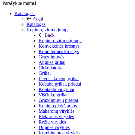
Parašykite mums!
Katalogas
Atgal
Katalogas
Kepimo, virimo įranga
Back
Kepimo, virimo įranga
Konvekcinės krosnys
Konditerinės krosnys
Gruzdintuvės
Anglies griliai
Cirkuliatoriai
Griliai
Lavos akmenų griliai
Kebabų griliai, priedai
Kontaktiniai griliai
Viščiukų griliai
Gruzdintuvių priedai
Kepimo plokštumos
Makaronų viryklės
Elektrinės viryklės
Ryžių viryklės
Dujinės viryklės
Kombinuotos virykės