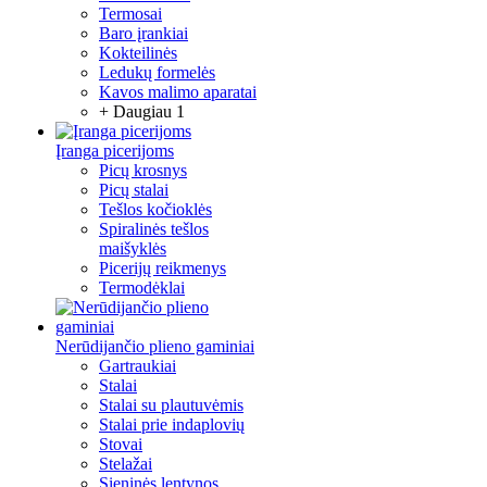
Termosai
Baro įrankiai
Kokteilinės
Ledukų formelės
Kavos malimo aparatai
+ Daugiau 1
Įranga picerijoms
Picų krosnys
Picų stalai
Tešlos kočioklės
Spiralinės tešlos
maišyklės
Picerijų reikmenys
Termodėklai
Nerūdijančio plieno gaminiai
Gartraukiai
Stalai
Stalai su plautuvėmis
Stalai prie indaplovių
Stovai
Stelažai
Sieninės lentynos