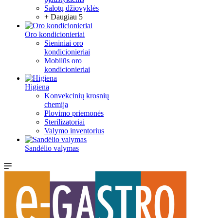
Salotų džiovyklės
+ Daugiau 5
Oro kondicionieriai
Sieniniai oro
kondicionieriai
Mobilūs oro
kondicionieriai
Higiena
Konvekcinių krosnių
chemija
Plovimo priemonės
Sterilizatoriai
Valymo inventorius
Sandėlio valymas