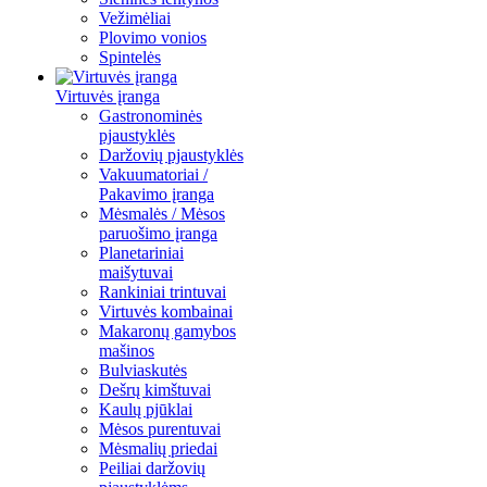
Vežimėliai
Plovimo vonios
Spintelės
Virtuvės įranga
Gastronominės
pjaustyklės
Daržovių pjaustyklės
Vakuumatoriai /
Pakavimo įranga
Mėsmalės / Mėsos
paruošimo įranga
Planetariniai
maišytuvai
Rankiniai trintuvai
Virtuvės kombainai
Makaronų gamybos
mašinos
Bulviaskutės
Dešrų kimštuvai
Kaulų pjūklai
Mėsos purentuvai
Mėsmalių priedai
Peiliai daržovių