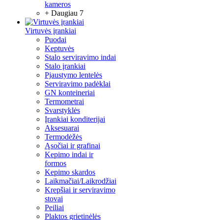
kameros
+ Daugiau 7
Virtuvės įrankiai
Puodai
Keptuvės
Stalo serviravimo indai
Stalo įrankiai
Pjaustymo lentelės
Serviravimo padėklai
GN konteineriai
Termometrai
Svarstyklės
Įrankiai konditerijai
Aksesuarai
Termodėžės
Ąsočiai ir grafinai
Kepimo indai ir
formos
Kepimo skardos
Laikmačiai/Laikrodžiai
Krepšiai ir serviravimo
stovai
Peiliai
Plaktos grietinėlės