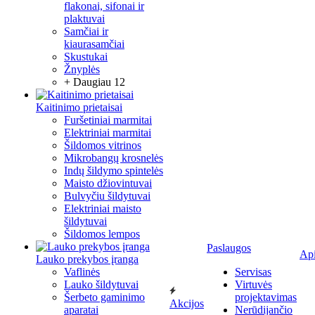
flakonai, sifonai ir
plaktuvai
Samčiai ir
kiaurasamčiai
Skustukai
Žnyplės
+ Daugiau 12
Kaitinimo prietaisai
Furšetiniai marmitai
Elektriniai marmitai
Šildomos vitrinos
Mikrobangų krosnelės
Indų šildymo spintelės
Maisto džiovintuvai
Bulvyčiu šildytuvai
Elektriniai maisto
šildytuvai
Šildomos lempos
Paslaugos
Ap
Lauko prekybos įranga
Vaflinės
Servisas
Lauko šildytuvai
Virtuvės
Šerbeto gaminimo
projektavimas
Akcijos
aparatai
Nerūdijančio