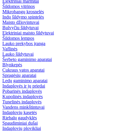
Elektriniai marmitai
Šildomos vitrinos
Mikrobangų krosnelės
Indų šildymo spintelės
Maisto džiovintuvai
Bulvyčiu šildytuvai
Elektriniai maisto šildytuvai
Šildomos lempos
Lauko prekybos įranga
Vaflinės
Lauko šildytuvai
Šerbeto gaminimo aparatai
Blynkepės
Cukraus vatos aparatai
Spragėsių aparatai
Ledų gaminimo aparatai
Indaplovės ir jų priedai
Pobarinės indaplovės
Kupolinės indaplovės
Tunelinės indaplovės
Vandens minkštintuvai
Indaplovių kasetės
Riebalų gaudyklės
Spaudiminiai dušai
Indaplovių plovikliai