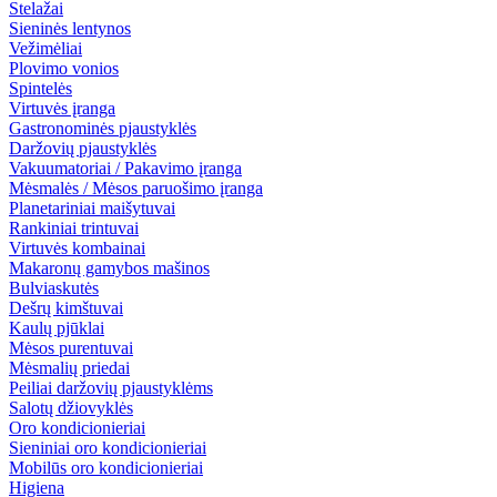
Stelažai
Sieninės lentynos
Vežimėliai
Plovimo vonios
Spintelės
Virtuvės įranga
Gastronominės pjaustyklės
Daržovių pjaustyklės
Vakuumatoriai / Pakavimo įranga
Mėsmalės / Mėsos paruošimo įranga
Planetariniai maišytuvai
Rankiniai trintuvai
Virtuvės kombainai
Makaronų gamybos mašinos
Bulviaskutės
Dešrų kimštuvai
Kaulų pjūklai
Mėsos purentuvai
Mėsmalių priedai
Peiliai daržovių pjaustyklėms
Salotų džiovyklės
Oro kondicionieriai
Sieniniai oro kondicionieriai
Mobilūs oro kondicionieriai
Higiena