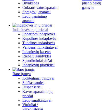
Blynkepės
plieno baldų
Cukraus vatos aparatai
gamyba
Spragėsių aparatai
Ledų gaminimo
aparatai
Indaplovės ir jų priedai
Pobarinės indaplovės
Kupolinės indaplovės
Tunelinės indaplovės
Vandens minkštintuvai
Indaplovių kasetės
Riebalų gaudyklės
Spaudiminiai dušai
Indaplovių plovikliai
Baro įranga
Kokteiliniai trintuvai
Sulčiaspaudės
Dispenseriai
Kavos aparatai ir jų
priedai
Ledo smulkintuvai
Virduliai /
Perkoliatoriai