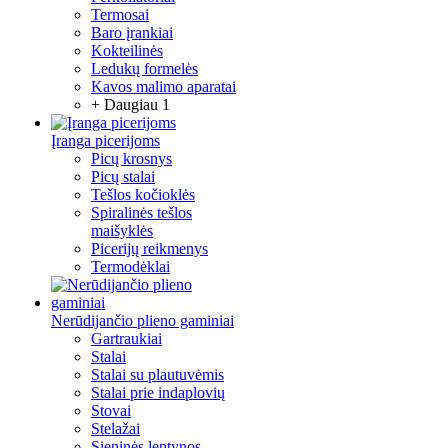
Termosai
Baro įrankiai
Kokteilinės
Ledukų formelės
Kavos malimo aparatai
+ Daugiau 1
Įranga picerijoms
Picų krosnys
Picų stalai
Tešlos kočioklės
Spiralinės tešlos
maišyklės
Picerijų reikmenys
Termodėklai
Nerūdijančio plieno gaminiai
Gartraukiai
Stalai
Stalai su plautuvėmis
Stalai prie indaplovių
Stovai
Stelažai
Sieninės lentynos