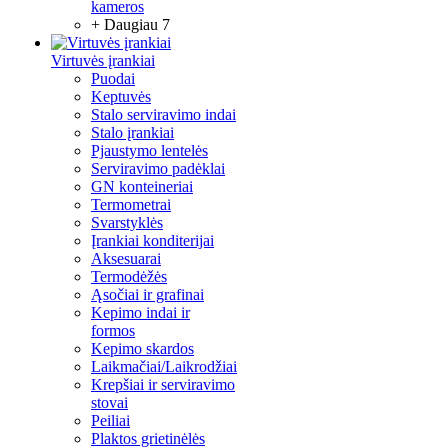
kameros
+ Daugiau 7
Virtuvės įrankiai
Puodai
Keptuvės
Stalo serviravimo indai
Stalo įrankiai
Pjaustymo lentelės
Serviravimo padėklai
GN konteineriai
Termometrai
Svarstyklės
Įrankiai konditerijai
Aksesuarai
Termodėžės
Ąsočiai ir grafinai
Kepimo indai ir
formos
Kepimo skardos
Laikmačiai/Laikrodžiai
Krepšiai ir serviravimo
stovai
Peiliai
Plaktos grietinėlės