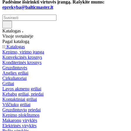
Padėsime išsirinkti virtuvės įrangą. Rašykite mums:
eprekyba@balticmaster.lt
Katalogas
Visoje svetainėje
Pagal katalogą
Katalogas
Kepimo, virimo įranga
Konvekcinės krosnys
Konditerinės krosnys
Gruzdintuvės
Anglies griliai
Cirkuliatoriai
Griliai
Lavos akmenų griliai
Kebabų griliai, priedai
Kontaktiniai griliai
Viščiukų griliai
Gruzdintuvių priedai
Kepimo plokštumos
Makaronų viryklės
Elektrinės viryklės
Ryžių viryklės