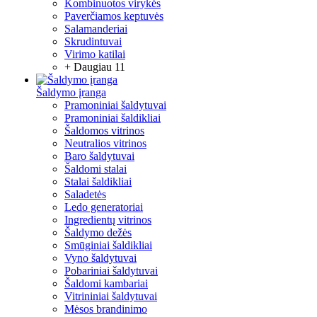
Kombinuotos virykės
Paverčiamos keptuvės
Salamanderiai
Skrudintuvai
Virimo katilai
+ Daugiau 11
Šaldymo įranga
Pramoniniai šaldytuvai
Pramoniniai šaldikliai
Šaldomos vitrinos
Neutralios vitrinos
Baro šaldytuvai
Šaldomi stalai
Stalai šaldikliai
Saladetės
Ledo generatoriai
Ingredientų vitrinos
Šaldymo dežės
Smūginiai šaldikliai
Vyno šaldytuvai
Pobariniai šaldytuvai
Šaldomi kambariai
Vitrininiai šaldytuvai
Mėsos brandinimo