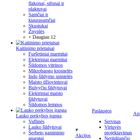
flakonai, sifonai ir
plaktuvai
Samčiai ir
kiaurasamčiai
Skustukai
Žnyplės
+ Daugiau 12
Kaitinimo prietaisai
Furšetiniai marmitai
Elektriniai marmitai
Šildomos vitrinos
Mikrobangų krosnelės
Indų šildymo spintelės
Maisto džiovintuvai
Bulvyčiu šildytuvai
Elektriniai maisto
šildytuvai
Šildomos lempos
Paslaugos
Ap
Lauko prekybos įranga
Vaflinės
Servisas
Lauko šildytuvai
Virtuvės
Šerbeto gaminimo
projektavimas
Akcijos
aparatai
Nerūdijančio