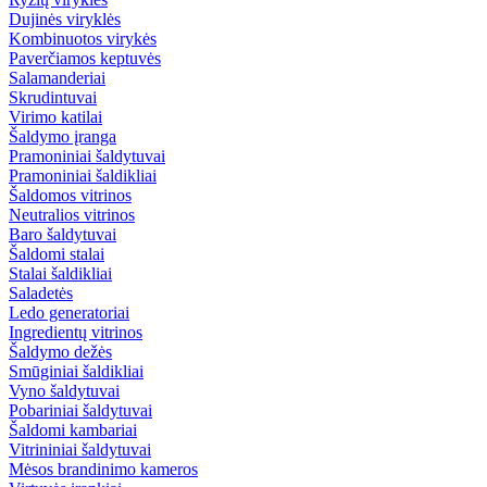
Dujinės viryklės
Kombinuotos virykės
Paverčiamos keptuvės
Salamanderiai
Skrudintuvai
Virimo katilai
Šaldymo įranga
Pramoniniai šaldytuvai
Pramoniniai šaldikliai
Šaldomos vitrinos
Neutralios vitrinos
Baro šaldytuvai
Šaldomi stalai
Stalai šaldikliai
Saladetės
Ledo generatoriai
Ingredientų vitrinos
Šaldymo dežės
Smūginiai šaldikliai
Vyno šaldytuvai
Pobariniai šaldytuvai
Šaldomi kambariai
Vitrininiai šaldytuvai
Mėsos brandinimo kameros