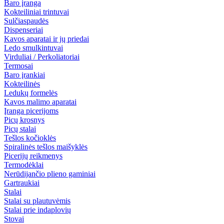
Baro įranga
Kokteiliniai trintuvai
Sulčiaspaudės
Dispenseriai
Kavos aparatai ir jų priedai
Ledo smulkintuvai
Virduliai / Perkoliatoriai
Termosai
Baro įrankiai
Kokteilinės
Ledukų formelės
Kavos malimo aparatai
Įranga picerijoms
Picų krosnys
Picų stalai
Tešlos kočioklės
Spiralinės tešlos maišyklės
Picerijų reikmenys
Termodėklai
Nerūdijančio plieno gaminiai
Gartraukiai
Stalai
Stalai su plautuvėmis
Stalai prie indaplovių
Stovai