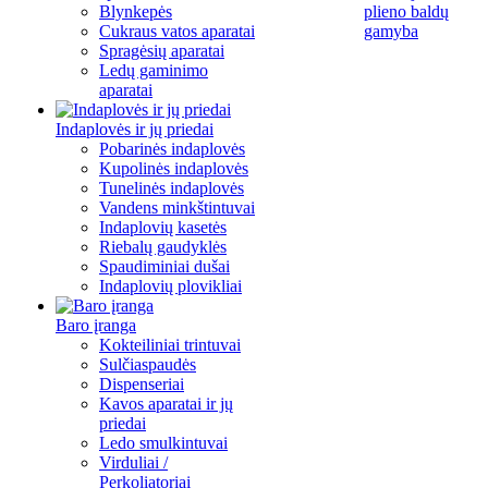
Blynkepės
plieno baldų
Cukraus vatos aparatai
gamyba
Spragėsių aparatai
Ledų gaminimo
aparatai
Indaplovės ir jų priedai
Pobarinės indaplovės
Kupolinės indaplovės
Tunelinės indaplovės
Vandens minkštintuvai
Indaplovių kasetės
Riebalų gaudyklės
Spaudiminiai dušai
Indaplovių plovikliai
Baro įranga
Kokteiliniai trintuvai
Sulčiaspaudės
Dispenseriai
Kavos aparatai ir jų
priedai
Ledo smulkintuvai
Virduliai /
Perkoliatoriai