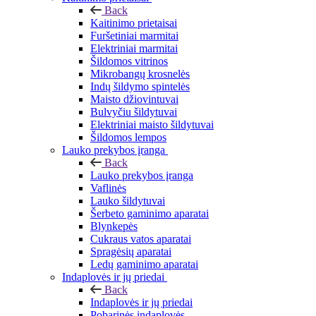
Back
Kaitinimo prietaisai
Furšetiniai marmitai
Elektriniai marmitai
Šildomos vitrinos
Mikrobangų krosnelės
Indų šildymo spintelės
Maisto džiovintuvai
Bulvyčiu šildytuvai
Elektriniai maisto šildytuvai
Šildomos lempos
Lauko prekybos įranga
Back
Lauko prekybos įranga
Vaflinės
Lauko šildytuvai
Šerbeto gaminimo aparatai
Blynkepės
Cukraus vatos aparatai
Spragėsių aparatai
Ledų gaminimo aparatai
Indaplovės ir jų priedai
Back
Indaplovės ir jų priedai
Pobarinės indaplovės