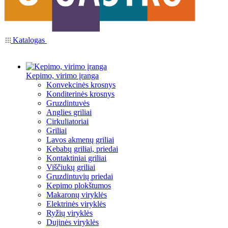
Katalogas
Kepimo, virimo įranga
Konvekcinės krosnys
Konditerinės krosnys
Gruzdintuvės
Anglies griliai
Cirkuliatoriai
Griliai
Lavos akmenų griliai
Kebabų griliai, priedai
Kontaktiniai griliai
Viščiukų griliai
Gruzdintuvių priedai
Kepimo plokštumos
Makaronų viryklės
Elektrinės viryklės
Ryžių viryklės
Dujinės viryklės