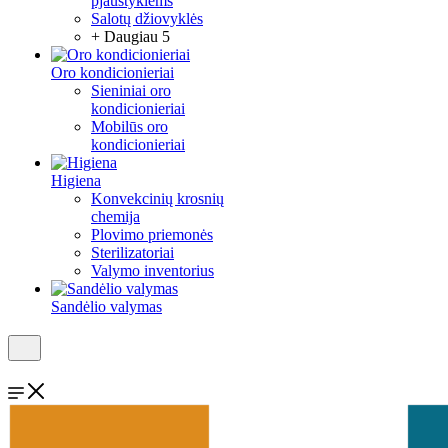
pjaustyklėms
Salotų džiovyklės
+ Daugiau 5
Oro kondicionieriai
Sieniniai oro
kondicionieriai
Mobilūs oro
kondicionieriai
Higiena
Konvekcinių krosnių
chemija
Plovimo priemonės
Sterilizatoriai
Valymo inventorius
Sandėlio valymas