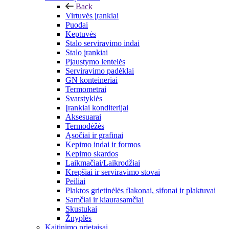
Back
Virtuvės įrankiai
Puodai
Keptuvės
Stalo serviravimo indai
Stalo įrankiai
Pjaustymo lentelės
Serviravimo padėklai
GN konteineriai
Termometrai
Svarstyklės
Įrankiai konditerijai
Aksesuarai
Termodėžės
Ąsočiai ir grafinai
Kepimo indai ir formos
Kepimo skardos
Laikmačiai/Laikrodžiai
Krepšiai ir serviravimo stovai
Peiliai
Plaktos grietinėlės flakonai, sifonai ir plaktuvai
Samčiai ir kiaurasamčiai
Skustukai
Žnyplės
Kaitinimo prietaisai