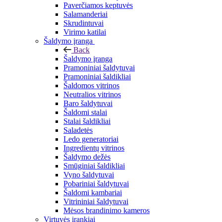
Paverčiamos keptuvės
Salamanderiai
Skrudintuvai
Virimo katilai
Šaldymo įranga
Back
Šaldymo įranga
Pramoniniai šaldytuvai
Pramoniniai šaldikliai
Šaldomos vitrinos
Neutralios vitrinos
Baro šaldytuvai
Šaldomi stalai
Stalai šaldikliai
Saladetės
Ledo generatoriai
Ingredientų vitrinos
Šaldymo dežės
Smūginiai šaldikliai
Vyno šaldytuvai
Pobariniai šaldytuvai
Šaldomi kambariai
Vitrininiai šaldytuvai
Mėsos brandinimo kameros
Virtuvės įrankiai