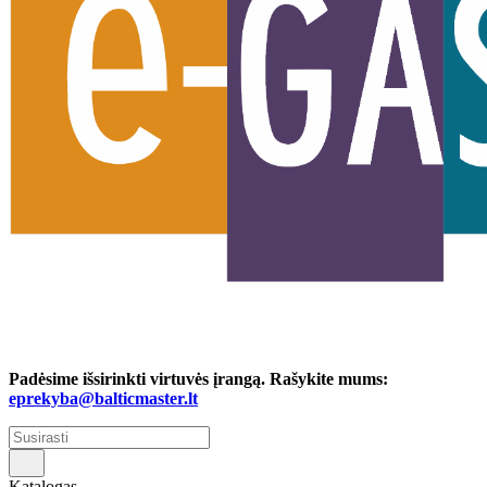
Padėsime išsirinkti virtuvės įrangą. Rašykite mums:
eprekyba@balticmaster.lt
Katalogas