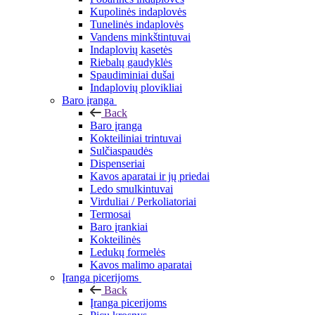
Kupolinės indaplovės
Tunelinės indaplovės
Vandens minkštintuvai
Indaplovių kasetės
Riebalų gaudyklės
Spaudiminiai dušai
Indaplovių plovikliai
Baro įranga
Back
Baro įranga
Kokteiliniai trintuvai
Sulčiaspaudės
Dispenseriai
Kavos aparatai ir jų priedai
Ledo smulkintuvai
Virduliai / Perkoliatoriai
Termosai
Baro įrankiai
Kokteilinės
Ledukų formelės
Kavos malimo aparatai
Įranga picerijoms
Back
Įranga picerijoms