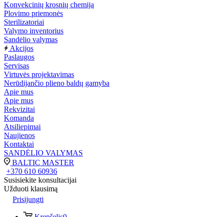
Konvekcinių krosnių chemija
Plovimo priemonės
Sterilizatoriai
Valymo inventorius
Sandėlio valymas
Akcijos
Paslaugos
Servisas
Virtuvės projektavimas
Nerūdijančio plieno baldų gamyba
Apie mus
Apie mus
Rekvizitai
Komanda
Atsiliepimai
Naujienos
Kontaktai
SANDĖLIO VALYMAS
BALTIC MASTER
+370 610 60936
Susisiekite konsultacijai
Užduoti klausimą
Prisijungti
Krepšelis
0