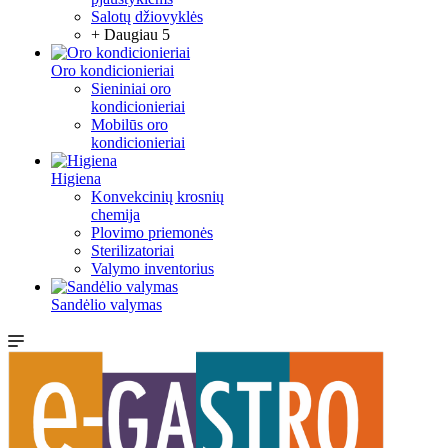
Salotų džiovyklės
+ Daugiau 5
Oro kondicionieriai
Sieniniai oro
kondicionieriai
Mobilūs oro
kondicionieriai
Higiena
Konvekcinių krosnių
chemija
Plovimo priemonės
Sterilizatoriai
Valymo inventorius
Sandėlio valymas