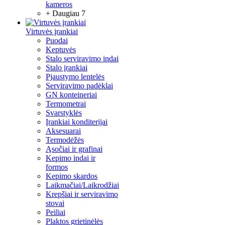
kameros
+ Daugiau 7
Virtuvės įrankiai
Puodai
Keptuvės
Stalo serviravimo indai
Stalo įrankiai
Pjaustymo lentelės
Serviravimo padėklai
GN konteineriai
Termometrai
Svarstyklės
Įrankiai konditerijai
Aksesuarai
Termodėžės
Ąsočiai ir grafinai
Kepimo indai ir
formos
Kepimo skardos
Laikmačiai/Laikrodžiai
Krepšiai ir serviravimo
stovai
Peiliai
Plaktos grietinėlės