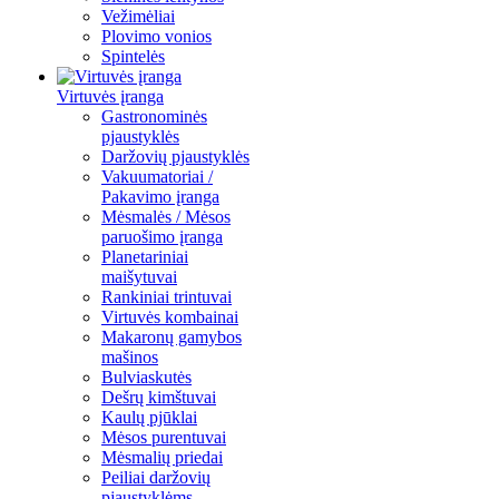
Vežimėliai
Plovimo vonios
Spintelės
Virtuvės įranga
Gastronominės
pjaustyklės
Daržovių pjaustyklės
Vakuumatoriai /
Pakavimo įranga
Mėsmalės / Mėsos
paruošimo įranga
Planetariniai
maišytuvai
Rankiniai trintuvai
Virtuvės kombainai
Makaronų gamybos
mašinos
Bulviaskutės
Dešrų kimštuvai
Kaulų pjūklai
Mėsos purentuvai
Mėsmalių priedai
Peiliai daržovių
pjaustyklėms