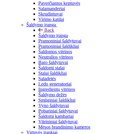
Paverčiamos keptuvės
Salamanderiai
Skrudintuvai
Virimo katilai
Šaldymo įranga
Back
Šaldymo įranga
Pramoniniai šaldytuvai
Pramoniniai šaldikliai
Šaldomos vitrinos
Neutralios vitrinos
Baro šaldytuvai
Šaldomi stalai
Stalai šaldikliai
Saladetės
Ledo generatoriai
Ingredientų vitrinos
Šaldymo dežės
Smūginiai šaldikliai
Vyno šaldytuvai
Pobariniai šaldytuvai
Šaldomi kambariai
Vitrininiai šaldytuvai
Mėsos brandinimo kameros
Virtuvės įrankiai