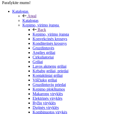
Parašykite mums!
Katalogas
Atgal
Katalogas
Kepimo, virimo įranga
Back
Kepimo, virimo įranga
Konvekcinės krosnys
Konditerinės krosnys
Gruzdintuvės
Anglies griliai
Cirkuliatoriai
Griliai
Lavos akmenų griliai
Kebabų griliai, priedai
Kontaktiniai griliai
Viščiukų griliai
Gruzdintuvių priedai
Kepimo plokštumos
Makaronų viryklės
Elektrinės viryklės
Ryžių viryklės
Dujinės viryklės
Kombinuotos virykės