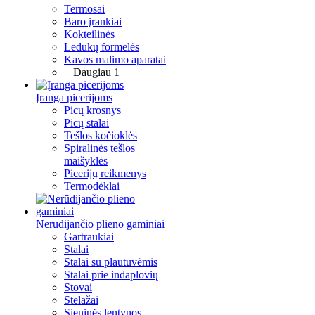
Termosai
Baro įrankiai
Kokteilinės
Ledukų formelės
Kavos malimo aparatai
+ Daugiau 1
Įranga picerijoms
Picų krosnys
Picų stalai
Tešlos kočioklės
Spiralinės tešlos
maišyklės
Picerijų reikmenys
Termodėklai
Nerūdijančio plieno gaminiai
Gartraukiai
Stalai
Stalai su plautuvėmis
Stalai prie indaplovių
Stovai
Stelažai
Sieninės lentynos