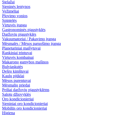
Stelažai
Sieninės lentynos
Vežimėliai
Plovimo vonios
Spintelės
Virtuvės įranga
Gastronominės pjaustyklės
Daržovių pjaustyklės
Vakuumatoriai / Pakavimo įranga
Mėsmalės / Mėsos paruošimo įranga
Planetariniai maišytuvai
Rankiniai trintuvai
Virtuvės kombainai
Makaronų gamybos mašinos
Bulviaskutės
Dešrų kimštuvai
Kaulų pjūklai
Mėsos purentuvai
Mėsmalių priedai
Peiliai daržovių pjaustyklėms
Salotų džiovyklės
Oro kondicionieriai
Sieniniai oro kondicionieriai
Mobilūs oro kondicionieriai
Higiena