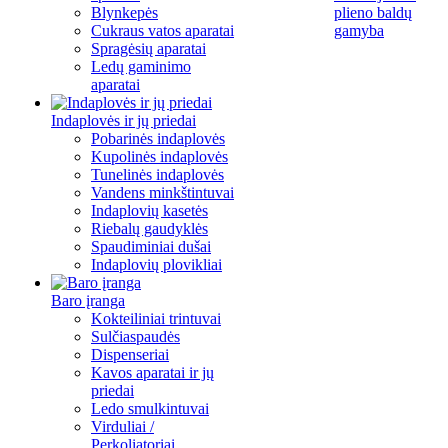
Blynkepės
plieno baldų
Cukraus vatos aparatai
gamyba
Spragėsių aparatai
Ledų gaminimo
aparatai
Indaplovės ir jų priedai
Pobarinės indaplovės
Kupolinės indaplovės
Tunelinės indaplovės
Vandens minkštintuvai
Indaplovių kasetės
Riebalų gaudyklės
Spaudiminiai dušai
Indaplovių plovikliai
Baro įranga
Kokteiliniai trintuvai
Sulčiaspaudės
Dispenseriai
Kavos aparatai ir jų
priedai
Ledo smulkintuvai
Virduliai /
Perkoliatoriai