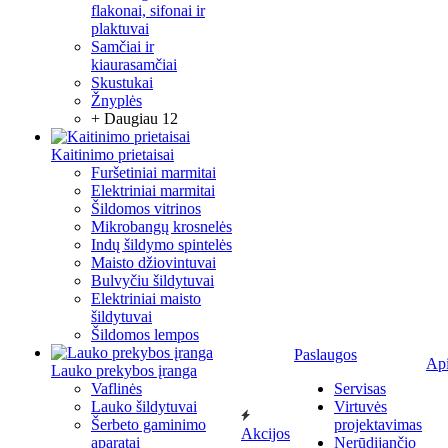
flakonai, sifonai ir
plaktuvai
Samčiai ir
kiaurasamčiai
Skustukai
Žnyplės
+ Daugiau 12
Kaitinimo prietaisai
Furšetiniai marmitai
Elektriniai marmitai
Šildomos vitrinos
Mikrobangų krosnelės
Indų šildymo spintelės
Maisto džiovintuvai
Bulvyčiu šildytuvai
Elektriniai maisto
šildytuvai
Šildomos lempos
Paslaugos
Ap
Lauko prekybos įranga
Vaflinės
Servisas
Lauko šildytuvai
Virtuvės
Šerbeto gaminimo
projektavimas
Akcijos
aparatai
Nerūdijančio