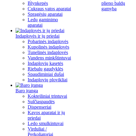
Blynkepės
plieno baldų
Cukraus vatos aparatai
gamyba
Spragėsių aparatai
Ledų gaminimo
aparatai
Indaplovės ir jų priedai
Pobarinės indaplovės
Kupolinės indaplovės
Tunelinės indaplovės
Vandens minkštintuvai
Indaplovių kasetės
Riebalų gaudyklės
Spaudiminiai dušai
Indaplovių plovikliai
Baro įranga
Kokteiliniai trintuvai
Sulčiaspaudės
Dispenseriai
Kavos aparatai ir jų
priedai
Ledo smulkintuvai
Virduliai /
Perkoliatoriai