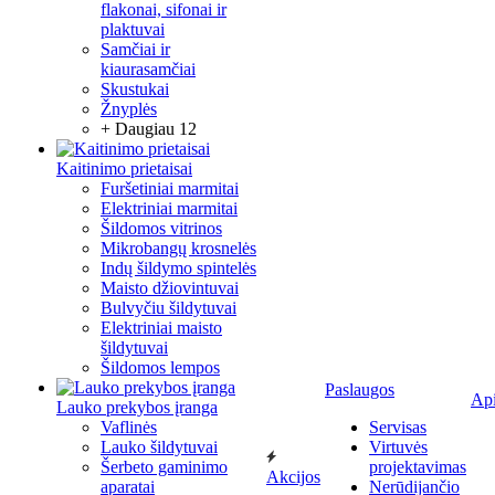
flakonai, sifonai ir
plaktuvai
Samčiai ir
kiaurasamčiai
Skustukai
Žnyplės
+ Daugiau 12
Kaitinimo prietaisai
Furšetiniai marmitai
Elektriniai marmitai
Šildomos vitrinos
Mikrobangų krosnelės
Indų šildymo spintelės
Maisto džiovintuvai
Bulvyčiu šildytuvai
Elektriniai maisto
šildytuvai
Šildomos lempos
Paslaugos
Ap
Lauko prekybos įranga
Vaflinės
Servisas
Lauko šildytuvai
Virtuvės
Šerbeto gaminimo
projektavimas
Akcijos
aparatai
Nerūdijančio