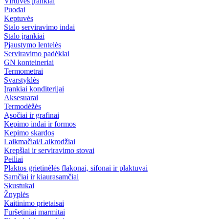
Virtuvės įrankiai
Puodai
Keptuvės
Stalo serviravimo indai
Stalo įrankiai
Pjaustymo lentelės
Serviravimo padėklai
GN konteineriai
Termometrai
Svarstyklės
Įrankiai konditerijai
Aksesuarai
Termodėžės
Ąsočiai ir grafinai
Kepimo indai ir formos
Kepimo skardos
Laikmačiai/Laikrodžiai
Krepšiai ir serviravimo stovai
Peiliai
Plaktos grietinėlės flakonai, sifonai ir plaktuvai
Samčiai ir kiaurasamčiai
Skustukai
Žnyplės
Kaitinimo prietaisai
Furšetiniai marmitai