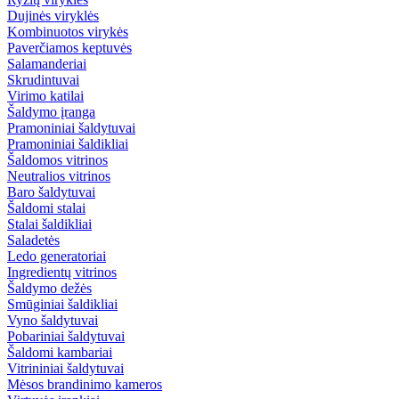
Dujinės viryklės
Kombinuotos virykės
Paverčiamos keptuvės
Salamanderiai
Skrudintuvai
Virimo katilai
Šaldymo įranga
Pramoniniai šaldytuvai
Pramoniniai šaldikliai
Šaldomos vitrinos
Neutralios vitrinos
Baro šaldytuvai
Šaldomi stalai
Stalai šaldikliai
Saladetės
Ledo generatoriai
Ingredientų vitrinos
Šaldymo dežės
Smūginiai šaldikliai
Vyno šaldytuvai
Pobariniai šaldytuvai
Šaldomi kambariai
Vitrininiai šaldytuvai
Mėsos brandinimo kameros