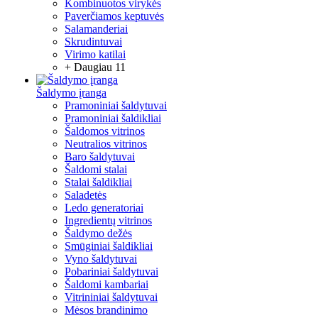
Kombinuotos virykės
Paverčiamos keptuvės
Salamanderiai
Skrudintuvai
Virimo katilai
+ Daugiau 11
Šaldymo įranga
Pramoniniai šaldytuvai
Pramoniniai šaldikliai
Šaldomos vitrinos
Neutralios vitrinos
Baro šaldytuvai
Šaldomi stalai
Stalai šaldikliai
Saladetės
Ledo generatoriai
Ingredientų vitrinos
Šaldymo dežės
Smūginiai šaldikliai
Vyno šaldytuvai
Pobariniai šaldytuvai
Šaldomi kambariai
Vitrininiai šaldytuvai
Mėsos brandinimo