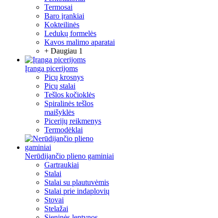
Termosai
Baro įrankiai
Kokteilinės
Ledukų formelės
Kavos malimo aparatai
+ Daugiau 1
Įranga picerijoms
Picų krosnys
Picų stalai
Tešlos kočioklės
Spiralinės tešlos
maišyklės
Picerijų reikmenys
Termodėklai
Nerūdijančio plieno gaminiai
Gartraukiai
Stalai
Stalai su plautuvėmis
Stalai prie indaplovių
Stovai
Stelažai
Sieninės lentynos