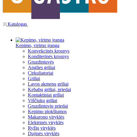
Katalogas
Kepimo, virimo įranga
Konvekcinės krosnys
Konditerinės krosnys
Gruzdintuvės
Anglies griliai
Cirkuliatoriai
Griliai
Lavos akmenų griliai
Kebabų griliai, priedai
Kontaktiniai griliai
Viščiukų griliai
Gruzdintuvių priedai
Kepimo plokštumos
Makaronų viryklės
Elektrinės viryklės
Ryžių viryklės
Dujinės viryklės