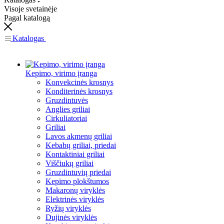
Visoje svetainėje
Pagal katalogą
Katalogas
Kepimo, virimo įranga
Konvekcinės krosnys
Konditerinės krosnys
Gruzdintuvės
Anglies griliai
Cirkuliatoriai
Griliai
Lavos akmenų griliai
Kebabų griliai, priedai
Kontaktiniai griliai
Viščiukų griliai
Gruzdintuvių priedai
Kepimo plokštumos
Makaronų viryklės
Elektrinės viryklės
Ryžių viryklės
Dujinės viryklės