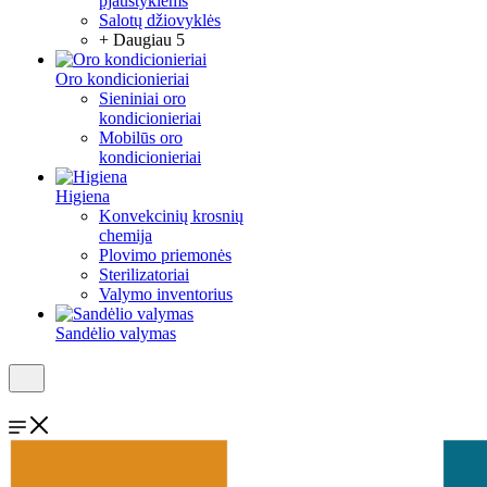
pjaustyklėms
Salotų džiovyklės
+ Daugiau 5
Oro kondicionieriai
Sieniniai oro
kondicionieriai
Mobilūs oro
kondicionieriai
Higiena
Konvekcinių krosnių
chemija
Plovimo priemonės
Sterilizatoriai
Valymo inventorius
Sandėlio valymas