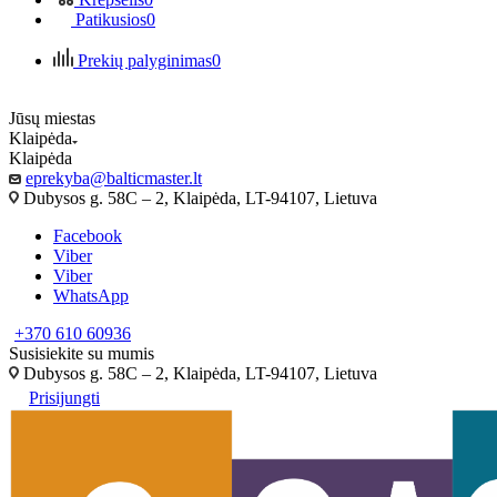
Patikusios
0
Prekių palyginimas
0
Jūsų miestas
Klaipėda
Klaipėda
eprekyba@balticmaster.lt
Dubysos g. 58C – 2, Klaipėda, LT-94107, Lietuva
Facebook
Viber
Viber
WhatsApp
+370 610 60936
Susisiekite su mumis
Dubysos g. 58C – 2, Klaipėda, LT-94107, Lietuva
Prisijungti