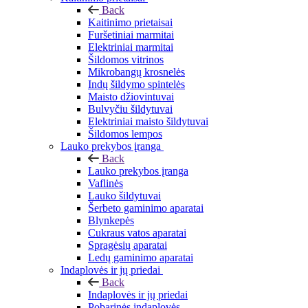
Back
Kaitinimo prietaisai
Furšetiniai marmitai
Elektriniai marmitai
Šildomos vitrinos
Mikrobangų krosnelės
Indų šildymo spintelės
Maisto džiovintuvai
Bulvyčiu šildytuvai
Elektriniai maisto šildytuvai
Šildomos lempos
Lauko prekybos įranga
Back
Lauko prekybos įranga
Vaflinės
Lauko šildytuvai
Šerbeto gaminimo aparatai
Blynkepės
Cukraus vatos aparatai
Spragėsių aparatai
Ledų gaminimo aparatai
Indaplovės ir jų priedai
Back
Indaplovės ir jų priedai
Pobarinės indaplovės