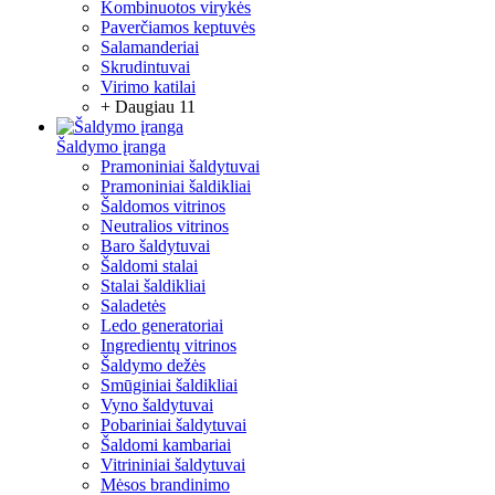
Kombinuotos virykės
Paverčiamos keptuvės
Salamanderiai
Skrudintuvai
Virimo katilai
+ Daugiau 11
Šaldymo įranga
Pramoniniai šaldytuvai
Pramoniniai šaldikliai
Šaldomos vitrinos
Neutralios vitrinos
Baro šaldytuvai
Šaldomi stalai
Stalai šaldikliai
Saladetės
Ledo generatoriai
Ingredientų vitrinos
Šaldymo dežės
Smūginiai šaldikliai
Vyno šaldytuvai
Pobariniai šaldytuvai
Šaldomi kambariai
Vitrininiai šaldytuvai
Mėsos brandinimo