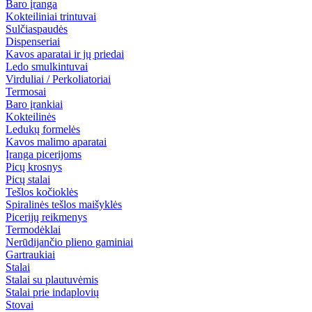
Baro įranga
Kokteiliniai trintuvai
Sulčiaspaudės
Dispenseriai
Kavos aparatai ir jų priedai
Ledo smulkintuvai
Virduliai / Perkoliatoriai
Termosai
Baro įrankiai
Kokteilinės
Ledukų formelės
Kavos malimo aparatai
Įranga picerijoms
Picų krosnys
Picų stalai
Tešlos kočioklės
Spiralinės tešlos maišyklės
Picerijų reikmenys
Termodėklai
Nerūdijančio plieno gaminiai
Gartraukiai
Stalai
Stalai su plautuvėmis
Stalai prie indaplovių
Stovai