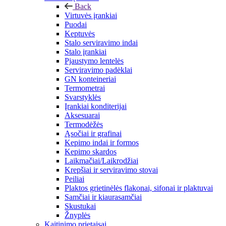
Back
Virtuvės įrankiai
Puodai
Keptuvės
Stalo serviravimo indai
Stalo įrankiai
Pjaustymo lentelės
Serviravimo padėklai
GN konteineriai
Termometrai
Svarstyklės
Įrankiai konditerijai
Aksesuarai
Termodėžės
Ąsočiai ir grafinai
Kepimo indai ir formos
Kepimo skardos
Laikmačiai/Laikrodžiai
Krepšiai ir serviravimo stovai
Peiliai
Plaktos grietinėlės flakonai, sifonai ir plaktuvai
Samčiai ir kiaurasamčiai
Skustukai
Žnyplės
Kaitinimo prietaisai