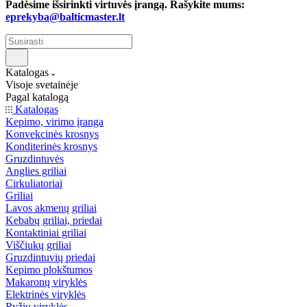
Padėsime išsirinkti virtuvės įrangą. Rašykite mums:
eprekyba@balticmaster.lt
Katalogas
Visoje svetainėje
Pagal katalogą
Katalogas
Kepimo, virimo įranga
Konvekcinės krosnys
Konditerinės krosnys
Gruzdintuvės
Anglies griliai
Cirkuliatoriai
Griliai
Lavos akmenų griliai
Kebabų griliai, priedai
Kontaktiniai griliai
Viščiukų griliai
Gruzdintuvių priedai
Kepimo plokštumos
Makaronų viryklės
Elektrinės viryklės
Ryžių viryklės