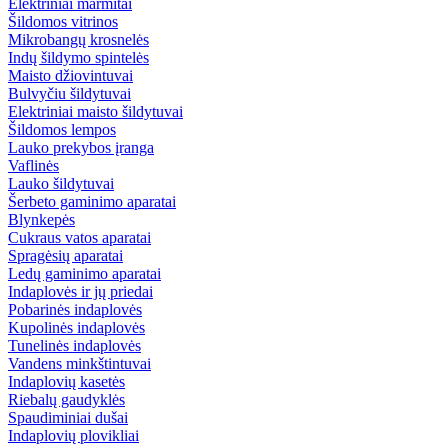
Elektriniai marmitai
Šildomos vitrinos
Mikrobangų krosnelės
Indų šildymo spintelės
Maisto džiovintuvai
Bulvyčiu šildytuvai
Elektriniai maisto šildytuvai
Šildomos lempos
Lauko prekybos įranga
Vaflinės
Lauko šildytuvai
Šerbeto gaminimo aparatai
Blynkepės
Cukraus vatos aparatai
Spragėsių aparatai
Ledų gaminimo aparatai
Indaplovės ir jų priedai
Pobarinės indaplovės
Kupolinės indaplovės
Tunelinės indaplovės
Vandens minkštintuvai
Indaplovių kasetės
Riebalų gaudyklės
Spaudiminiai dušai
Indaplovių plovikliai