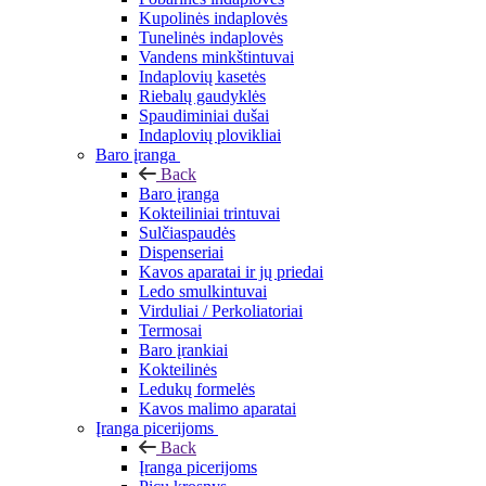
Kupolinės indaplovės
Tunelinės indaplovės
Vandens minkštintuvai
Indaplovių kasetės
Riebalų gaudyklės
Spaudiminiai dušai
Indaplovių plovikliai
Baro įranga
Back
Baro įranga
Kokteiliniai trintuvai
Sulčiaspaudės
Dispenseriai
Kavos aparatai ir jų priedai
Ledo smulkintuvai
Virduliai / Perkoliatoriai
Termosai
Baro įrankiai
Kokteilinės
Ledukų formelės
Kavos malimo aparatai
Įranga picerijoms
Back
Įranga picerijoms