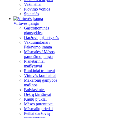
Vežimėliai
Plovimo vonios
Spintelės
Virtuvės įranga
Gastronominės
pjaustyklės
Daržovių pjaustyklės
Vakuumatoriai /
Pakavimo įranga
Mėsmalės / Mėsos
paruošimo įranga
Planetariniai
maišytuvai
Rankiniai trintuvai
Virtuvės kombainai
Makaronų gamybos
mašinos
Bulviaskutės
Dešrų kimštuvai
Kaulų pjūklai
Mėsos purentuvai
Mėsmalių priedai
Peiliai daržovių