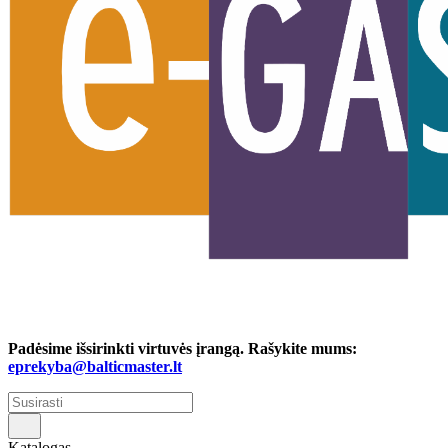
Padėsime išsirinkti virtuvės įrangą. Rašykite mums:
eprekyba@balticmaster.lt
Katalogas