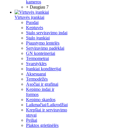
kameros
+ Daugiau 7
Virtuvės įrankiai
Puodai
Keptuvės
Stalo serviravimo indai
Stalo įrankiai
Pjaustymo lentelės
Serviravimo padėklai
GN konteineriai
Termometrai
Svarstyklės
Įrankiai konditerijai
Aksesuarai
Termodėžės
Ąsočiai ir grafinai
Kepimo indai ir
formos
Kepimo skardos
Laikmačiai/Laikrodžiai
Krepšiai ir serviravimo
stovai
Peiliai
Plaktos grietinėlės