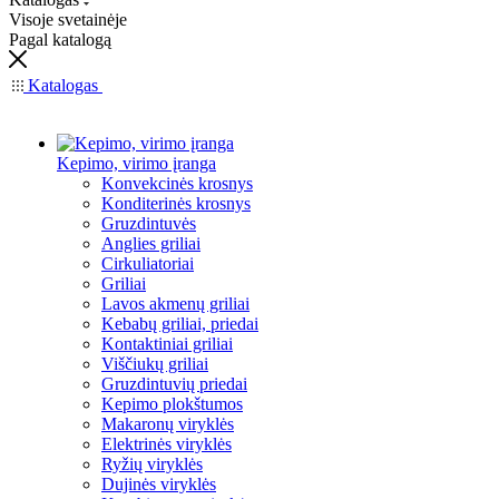
Visoje svetainėje
Pagal katalogą
Katalogas
Kepimo, virimo įranga
Konvekcinės krosnys
Konditerinės krosnys
Gruzdintuvės
Anglies griliai
Cirkuliatoriai
Griliai
Lavos akmenų griliai
Kebabų griliai, priedai
Kontaktiniai griliai
Viščiukų griliai
Gruzdintuvių priedai
Kepimo plokštumos
Makaronų viryklės
Elektrinės viryklės
Ryžių viryklės
Dujinės viryklės