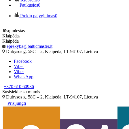
Patikusios
0
Prekių palyginimas
0
Jūsų miestas
Klaipėda
Klaipėda
eprekyba@balticmaster.lt
Dubysos g. 58C – 2, Klaipėda, LT-94107, Lietuva
Facebook
Viber
Viber
WhatsApp
+370 610 60936
Susisiekite su mumis
Dubysos g. 58C – 2, Klaipėda, LT-94107, Lietuva
Prisijungti