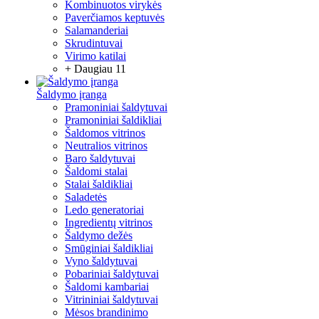
Kombinuotos virykės
Paverčiamos keptuvės
Salamanderiai
Skrudintuvai
Virimo katilai
+ Daugiau 11
Šaldymo įranga
Pramoniniai šaldytuvai
Pramoniniai šaldikliai
Šaldomos vitrinos
Neutralios vitrinos
Baro šaldytuvai
Šaldomi stalai
Stalai šaldikliai
Saladetės
Ledo generatoriai
Ingredientų vitrinos
Šaldymo dežės
Smūginiai šaldikliai
Vyno šaldytuvai
Pobariniai šaldytuvai
Šaldomi kambariai
Vitrininiai šaldytuvai
Mėsos brandinimo