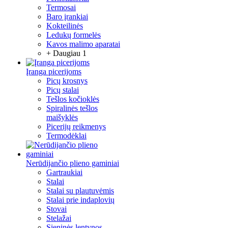
Termosai
Baro įrankiai
Kokteilinės
Ledukų formelės
Kavos malimo aparatai
+ Daugiau 1
Įranga picerijoms
Picų krosnys
Picų stalai
Tešlos kočioklės
Spiralinės tešlos
maišyklės
Picerijų reikmenys
Termodėklai
Nerūdijančio plieno gaminiai
Gartraukiai
Stalai
Stalai su plautuvėmis
Stalai prie indaplovių
Stovai
Stelažai
Sieninės lentynos