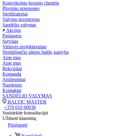
Konvekcinių krosnių chemija
Plovimo priemonės
Sterilizatoriai
Valymo inventorius
Sandėlio valymas
Akcijos
Paslaugos
Servisas
Virtuvės projektavimas
Nerūdijančio plieno baldų gamyba
Apie mus
Apie mus
Rekvizitai
Komanda
Atsiliepimai
Naujienos
Kontaktai
SANDĖLIO VALYMAS
BALTIC MASTER
+370 610 60936
Susisiekite konsultacijai
Užduoti klausimą
Prisijungti
Krepšelis
0