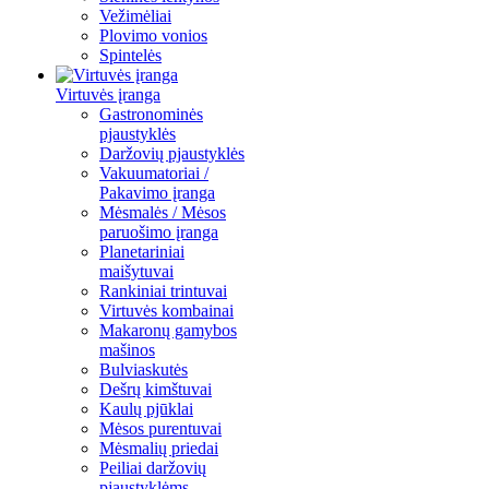
Vežimėliai
Plovimo vonios
Spintelės
Virtuvės įranga
Gastronominės
pjaustyklės
Daržovių pjaustyklės
Vakuumatoriai /
Pakavimo įranga
Mėsmalės / Mėsos
paruošimo įranga
Planetariniai
maišytuvai
Rankiniai trintuvai
Virtuvės kombainai
Makaronų gamybos
mašinos
Bulviaskutės
Dešrų kimštuvai
Kaulų pjūklai
Mėsos purentuvai
Mėsmalių priedai
Peiliai daržovių
pjaustyklėms