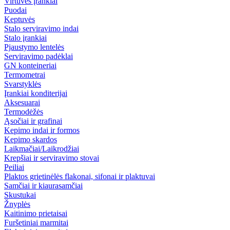
Virtuvės įrankiai
Puodai
Keptuvės
Stalo serviravimo indai
Stalo įrankiai
Pjaustymo lentelės
Serviravimo padėklai
GN konteineriai
Termometrai
Svarstyklės
Įrankiai konditerijai
Aksesuarai
Termodėžės
Ąsočiai ir grafinai
Kepimo indai ir formos
Kepimo skardos
Laikmačiai/Laikrodžiai
Krepšiai ir serviravimo stovai
Peiliai
Plaktos grietinėlės flakonai, sifonai ir plaktuvai
Samčiai ir kiaurasamčiai
Skustukai
Žnyplės
Kaitinimo prietaisai
Furšetiniai marmitai