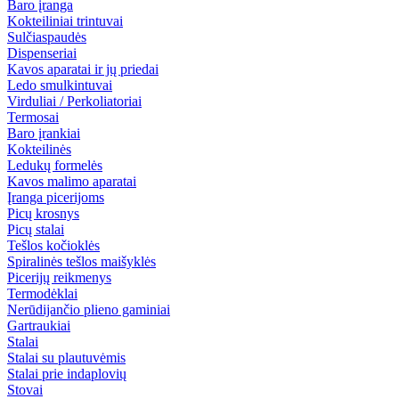
Baro įranga
Kokteiliniai trintuvai
Sulčiaspaudės
Dispenseriai
Kavos aparatai ir jų priedai
Ledo smulkintuvai
Virduliai / Perkoliatoriai
Termosai
Baro įrankiai
Kokteilinės
Ledukų formelės
Kavos malimo aparatai
Įranga picerijoms
Picų krosnys
Picų stalai
Tešlos kočioklės
Spiralinės tešlos maišyklės
Picerijų reikmenys
Termodėklai
Nerūdijančio plieno gaminiai
Gartraukiai
Stalai
Stalai su plautuvėmis
Stalai prie indaplovių
Stovai