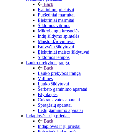
Back
Kaitinimo prietaisai
Furšetiniai marmitai
Elektriniai marmitai
Šildomos vitrinos
Mikrobangų krosnelės
Indų šildymo spintelės
Maisto džiovintuvai
Bulvyčiu šildytuvai
Elektriniai maisto šildytuvai
Šildomos lempos
Lauko prekybos įranga
Back
Lauko prekybos įranga
Vaflinės
Lauko šildytuvai
Šerbeto gaminimo aparatai
Blynkepės
Cukraus vatos aparatai
Spragėsių aparatai
Ledų gaminimo aparatai
Indaplovės ir jų priedai
Back
Indaplovės ir jų priedai
Pobarinės indaplovės