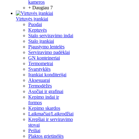
kameros
+ Daugiau 7
Virtuvės įrankiai
Puodai
Keptuvės
Stalo serviravimo indai
Stalo įrankiai
Pjaustymo lentelės
Serviravimo padėklai
GN konteineriai
Termometrai
Svarstyklės
Įrankiai konditerijai
Aksesuarai
Termodėžės
Ąsočiai ir grafinai
Kepimo indai ir
formos
Kepimo skardos
Laikmačiai/Laikrodžiai
Krepšiai ir serviravimo
stovai
Peiliai
Plaktos grietinėlės