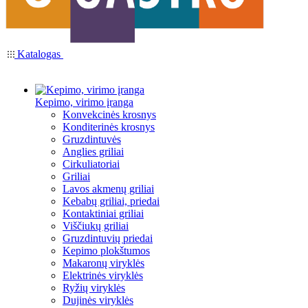
Katalogas
Kepimo, virimo įranga
Konvekcinės krosnys
Konditerinės krosnys
Gruzdintuvės
Anglies griliai
Cirkuliatoriai
Griliai
Lavos akmenų griliai
Kebabų griliai, priedai
Kontaktiniai griliai
Viščiukų griliai
Gruzdintuvių priedai
Kepimo plokštumos
Makaronų viryklės
Elektrinės viryklės
Ryžių viryklės
Dujinės viryklės