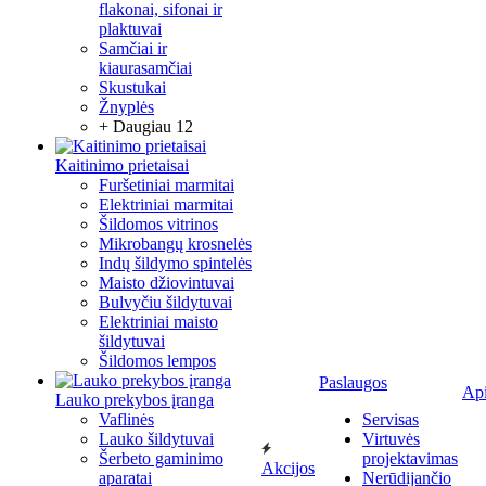
flakonai, sifonai ir
plaktuvai
Samčiai ir
kiaurasamčiai
Skustukai
Žnyplės
+ Daugiau 12
Kaitinimo prietaisai
Furšetiniai marmitai
Elektriniai marmitai
Šildomos vitrinos
Mikrobangų krosnelės
Indų šildymo spintelės
Maisto džiovintuvai
Bulvyčiu šildytuvai
Elektriniai maisto
šildytuvai
Šildomos lempos
Paslaugos
Ap
Lauko prekybos įranga
Vaflinės
Servisas
Lauko šildytuvai
Virtuvės
Šerbeto gaminimo
projektavimas
Akcijos
aparatai
Nerūdijančio