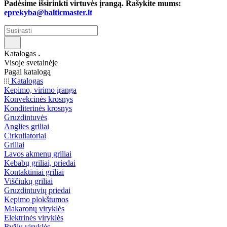
Padėsime išsirinkti virtuvės įrangą. Rašykite mums:
eprekyba@balticmaster.lt
Katalogas
Visoje svetainėje
Pagal katalogą
Katalogas
Kepimo, virimo įranga
Konvekcinės krosnys
Konditerinės krosnys
Gruzdintuvės
Anglies griliai
Cirkuliatoriai
Griliai
Lavos akmenų griliai
Kebabų griliai, priedai
Kontaktiniai griliai
Viščiukų griliai
Gruzdintuvių priedai
Kepimo plokštumos
Makaronų viryklės
Elektrinės viryklės
Ryžių viryklės