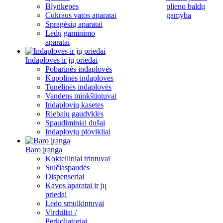
Blynkepės
plieno baldų
Cukraus vatos aparatai
gamyba
Spragėsių aparatai
Ledų gaminimo
aparatai
Indaplovės ir jų priedai
Pobarinės indaplovės
Kupolinės indaplovės
Tunelinės indaplovės
Vandens minkštintuvai
Indaplovių kasetės
Riebalų gaudyklės
Spaudiminiai dušai
Indaplovių plovikliai
Baro įranga
Kokteiliniai trintuvai
Sulčiaspaudės
Dispenseriai
Kavos aparatai ir jų
priedai
Ledo smulkintuvai
Virduliai /
Perkoliatoriai