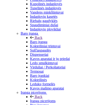
Kupolinės indaplovės
Tunelinės indaplovės
Vandens minkštintuvai
Indaplovių kasetės
Riebalų gaudyklės
Spaudiminiai dušai
Indaplovių plovikliai
Baro įranga
Back
Baro įranga
Kokteiliniai trintuvai
Sulčiaspaudės
Dispenseriai
Kavos aparatai ir jų priedai
Ledo smulkintuvai
Virduliai / Perkoliatoriai
Termosai
Baro įrankiai
Kokteilinės
Ledukų formelės
Kavos malimo aparatai
Įranga picerijoms
Back
Įranga picerijoms