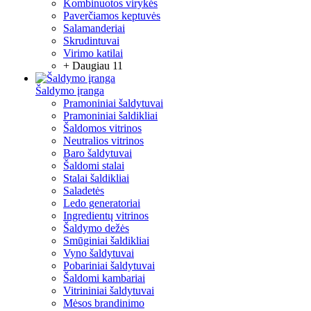
Kombinuotos virykės
Paverčiamos keptuvės
Salamanderiai
Skrudintuvai
Virimo katilai
+ Daugiau 11
Šaldymo įranga
Pramoniniai šaldytuvai
Pramoniniai šaldikliai
Šaldomos vitrinos
Neutralios vitrinos
Baro šaldytuvai
Šaldomi stalai
Stalai šaldikliai
Saladetės
Ledo generatoriai
Ingredientų vitrinos
Šaldymo dežės
Smūginiai šaldikliai
Vyno šaldytuvai
Pobariniai šaldytuvai
Šaldomi kambariai
Vitrininiai šaldytuvai
Mėsos brandinimo