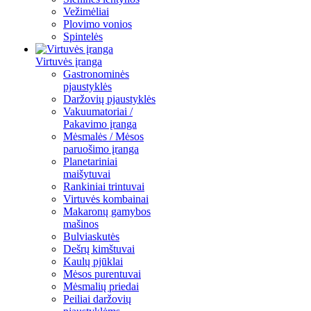
Vežimėliai
Plovimo vonios
Spintelės
Virtuvės įranga
Gastronominės
pjaustyklės
Daržovių pjaustyklės
Vakuumatoriai /
Pakavimo įranga
Mėsmalės / Mėsos
paruošimo įranga
Planetariniai
maišytuvai
Rankiniai trintuvai
Virtuvės kombainai
Makaronų gamybos
mašinos
Bulviaskutės
Dešrų kimštuvai
Kaulų pjūklai
Mėsos purentuvai
Mėsmalių priedai
Peiliai daržovių