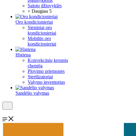
pjaustyklėms
Salotų džiovyklės
+ Daugiau 5
Oro kondicionieriai
Sieniniai oro
kondicionieriai
Mobilūs oro
kondicionieriai
Higiena
Konvekcinių krosnių
chemija
Plovimo priemonės
Sterilizatoriai
Valymo inventorius
Sandėlio valymas