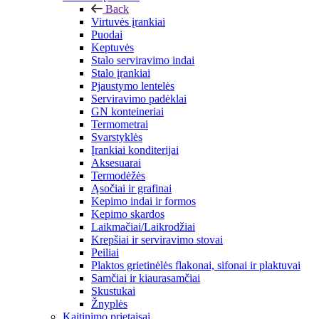
Back
Virtuvės įrankiai
Puodai
Keptuvės
Stalo serviravimo indai
Stalo įrankiai
Pjaustymo lentelės
Serviravimo padėklai
GN konteineriai
Termometrai
Svarstyklės
Įrankiai konditerijai
Aksesuarai
Termodėžės
Ąsočiai ir grafinai
Kepimo indai ir formos
Kepimo skardos
Laikmačiai/Laikrodžiai
Krepšiai ir serviravimo stovai
Peiliai
Plaktos grietinėlės flakonai, sifonai ir plaktuvai
Samčiai ir kiaurasamčiai
Skustukai
Žnyplės
Kaitinimo prietaisai