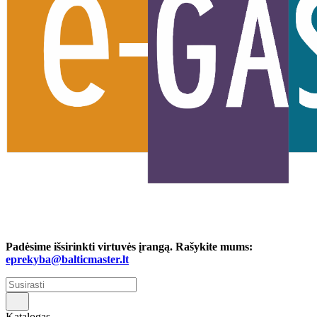
Padėsime išsirinkti virtuvės įrangą. Rašykite mums:
eprekyba@balticmaster.lt
Katalogas