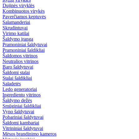
Dujinės viryklės
Kombinuotos virykės
Paverčiamos keptuvės
Salamanderiai
Skrudintuvai
Virimo katilai
Šaldymo įranga
Pramoniniai šaldytuvai
Pramoniniai šaldikliai
Šaldomos vitrinos
Neutralios vitrinos
Baro šaldytuvai
Šaldomi stalai
Stalai šaldikliai
Saladetės
Ledo generatoriai
Ingredientų vitrinos
Šaldymo dežės
Smūginiai šaldikliai
Vyno šaldytuvai
Pobariniai šaldytuvai
Šaldomi kambariai
Vitrininiai šaldytuvai
Mėsos brandinimo kameros