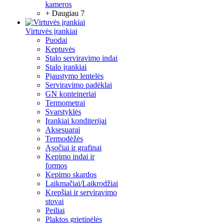
kameros
+ Daugiau 7
Virtuvės įrankiai
Puodai
Keptuvės
Stalo serviravimo indai
Stalo įrankiai
Pjaustymo lentelės
Serviravimo padėklai
GN konteineriai
Termometrai
Svarstyklės
Įrankiai konditerijai
Aksesuarai
Termodėžės
Ąsočiai ir grafinai
Kepimo indai ir
formos
Kepimo skardos
Laikmačiai/Laikrodžiai
Krepšiai ir serviravimo
stovai
Peiliai
Plaktos grietinėlės