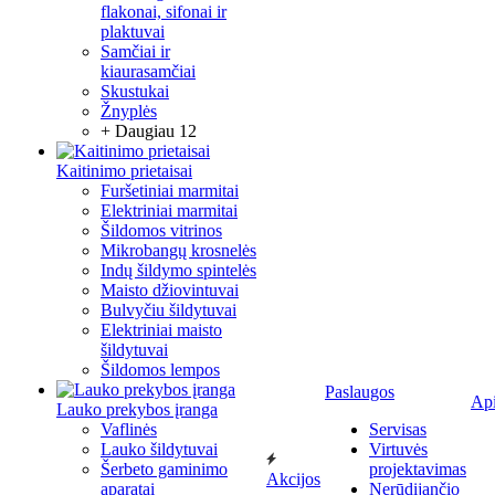
flakonai, sifonai ir
plaktuvai
Samčiai ir
kiaurasamčiai
Skustukai
Žnyplės
+ Daugiau 12
Kaitinimo prietaisai
Furšetiniai marmitai
Elektriniai marmitai
Šildomos vitrinos
Mikrobangų krosnelės
Indų šildymo spintelės
Maisto džiovintuvai
Bulvyčiu šildytuvai
Elektriniai maisto
šildytuvai
Šildomos lempos
Paslaugos
Ap
Lauko prekybos įranga
Vaflinės
Servisas
Lauko šildytuvai
Virtuvės
Šerbeto gaminimo
projektavimas
Akcijos
aparatai
Nerūdijančio