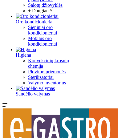
Salotų džiovyklės
+ Daugiau 5
Oro kondicionieriai
Sieniniai oro
kondicionieriai
Mobilūs oro
kondicionieriai
Higiena
Konvekcinių krosnių
chemija
Plovimo priemonės
Sterilizatoriai
Valymo inventorius
Sandėlio valymas