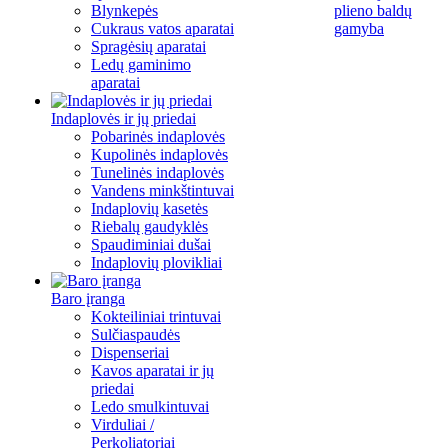
Blynkepės
plieno baldų
Cukraus vatos aparatai
gamyba
Spragėsių aparatai
Ledų gaminimo
aparatai
Indaplovės ir jų priedai
Pobarinės indaplovės
Kupolinės indaplovės
Tunelinės indaplovės
Vandens minkštintuvai
Indaplovių kasetės
Riebalų gaudyklės
Spaudiminiai dušai
Indaplovių plovikliai
Baro įranga
Kokteiliniai trintuvai
Sulčiaspaudės
Dispenseriai
Kavos aparatai ir jų
priedai
Ledo smulkintuvai
Virduliai /
Perkoliatoriai