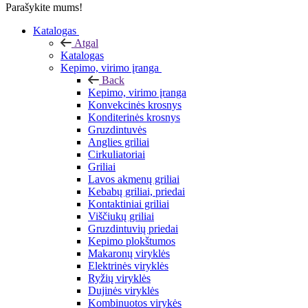
Parašykite mums!
Katalogas
Atgal
Katalogas
Kepimo, virimo įranga
Back
Kepimo, virimo įranga
Konvekcinės krosnys
Konditerinės krosnys
Gruzdintuvės
Anglies griliai
Cirkuliatoriai
Griliai
Lavos akmenų griliai
Kebabų griliai, priedai
Kontaktiniai griliai
Viščiukų griliai
Gruzdintuvių priedai
Kepimo plokštumos
Makaronų viryklės
Elektrinės viryklės
Ryžių viryklės
Dujinės viryklės
Kombinuotos virykės