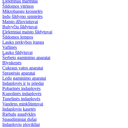
Elektriniai marmitai
Šildomos vitrinos
Mikrobangų krosnelės
Indų šildymo spintelės
Maisto džiovintuvai
Bulvyčiu šildytuvai
Elektriniai maisto šildytuvai
Šildomos lempos
Lauko prekybos įranga
Vaflinės
Lauko šildytuvai
Šerbeto gaminimo aparatai
Blynkepės
Cukraus vatos aparatai
Spragėsių aparatai
Ledų gaminimo aparatai
Indaplovės ir jų priedai
Pobarinės indaplovės
Kupolinės indaplovės
Tunelinės indaplovės
Vandens minkštintuvai
Indaplovių kasetės
Riebalų gaudyklės
Spaudiminiai dušai
Indaplovių plovikliai