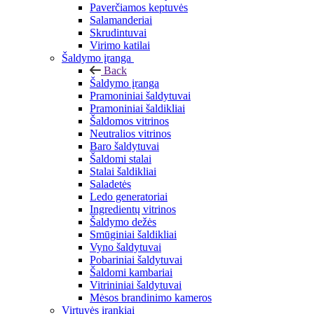
Paverčiamos keptuvės
Salamanderiai
Skrudintuvai
Virimo katilai
Šaldymo įranga
Back
Šaldymo įranga
Pramoniniai šaldytuvai
Pramoniniai šaldikliai
Šaldomos vitrinos
Neutralios vitrinos
Baro šaldytuvai
Šaldomi stalai
Stalai šaldikliai
Saladetės
Ledo generatoriai
Ingredientų vitrinos
Šaldymo dežės
Smūginiai šaldikliai
Vyno šaldytuvai
Pobariniai šaldytuvai
Šaldomi kambariai
Vitrininiai šaldytuvai
Mėsos brandinimo kameros
Virtuvės įrankiai