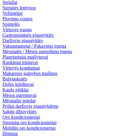
Stelažai
Sieninės lentynos
Vežimėliai
Plovimo vonios
Spintelės
Virtuvės įranga
Gastronominės pjaustyklės
Daržovių pjaustyklės
Vakuumatoriai / Pakavimo įranga
Mėsmalės / Mėsos paruošimo įranga
Planetariniai maišytuvai
Rankiniai trintuvai
Virtuvės kombainai
Makaronų gamybos mašinos
Bulviaskutės
Dešrų kimštuvai
Kaulų pjūklai
Mėsos purentuvai
Mėsmalių priedai
Peiliai daržovių pjaustyklėms
Salotų džiovyklės
Oro kondicionieriai
Sieniniai oro kondicionieriai
Mobilūs oro kondicionieriai
Higiena