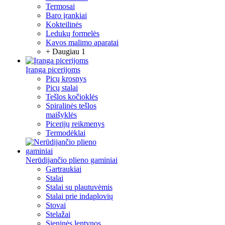
Termosai
Baro įrankiai
Kokteilinės
Ledukų formelės
Kavos malimo aparatai
+ Daugiau 1
Įranga picerijoms
Picų krosnys
Picų stalai
Tešlos kočioklės
Spiralinės tešlos
maišyklės
Picerijų reikmenys
Termodėklai
Nerūdijančio plieno gaminiai
Gartraukiai
Stalai
Stalai su plautuvėmis
Stalai prie indaplovių
Stovai
Stelažai
Sieninės lentynos