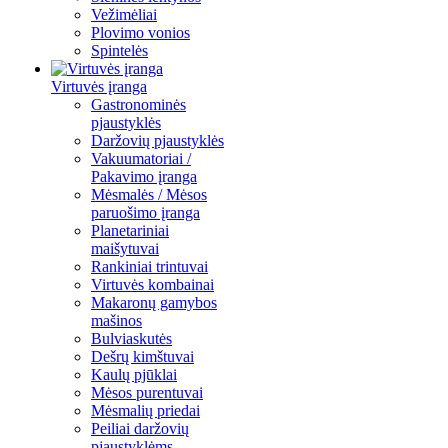
Vežimėliai
Plovimo vonios
Spintelės
Virtuvės įranga
Gastronominės
pjaustyklės
Daržovių pjaustyklės
Vakuumatoriai /
Pakavimo įranga
Mėsmalės / Mėsos
paruošimo įranga
Planetariniai
maišytuvai
Rankiniai trintuvai
Virtuvės kombainai
Makaronų gamybos
mašinos
Bulviaskutės
Dešrų kimštuvai
Kaulų pjūklai
Mėsos purentuvai
Mėsmalių priedai
Peiliai daržovių
pjaustyklėms