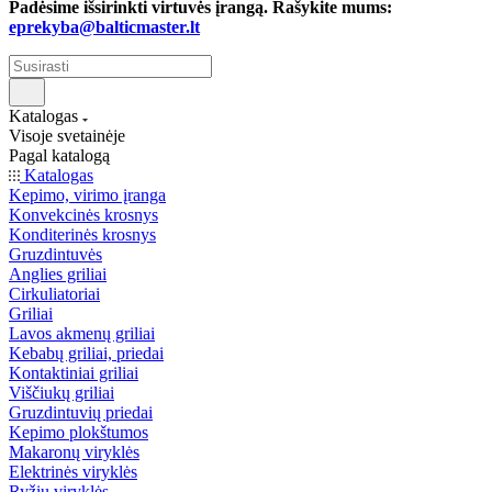
Padėsime išsirinkti virtuvės įrangą. Rašykite mums:
eprekyba@balticmaster.lt
Katalogas
Visoje svetainėje
Pagal katalogą
Katalogas
Kepimo, virimo įranga
Konvekcinės krosnys
Konditerinės krosnys
Gruzdintuvės
Anglies griliai
Cirkuliatoriai
Griliai
Lavos akmenų griliai
Kebabų griliai, priedai
Kontaktiniai griliai
Viščiukų griliai
Gruzdintuvių priedai
Kepimo plokštumos
Makaronų viryklės
Elektrinės viryklės
Ryžių viryklės