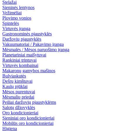
Stelažai
Sieninės lentynos
Vežimėliai
Plovimo vonios
Spintelės
Virtuvės įranga
Gastronominės pjaustyklės
Daržovių pjaustyklės
Vakuumatoriai / Pakavimo įranga
Mėsmalės / Mėsos paruošimo įranga
Planetariniai maišytuvai
Rankiniai trintuvai
Virtuvės kombainai
Makaronų gamybos mašinos
Bulviaskutės
Dešrų kimštuvai
Kaulų pjūklai
Mėsos purentuvai
Mėsmalių priedai
Peiliai daržovių pjaustyklėms
Salotų džiovyklės
Oro kondicionieriai
Sieniniai oro kondicionieriai
Mobilūs oro kondicionieriai
Higiena