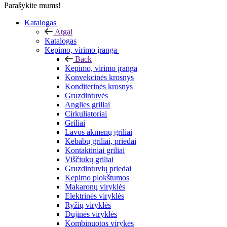
Parašykite mums!
Katalogas
Atgal
Katalogas
Kepimo, virimo įranga
Back
Kepimo, virimo įranga
Konvekcinės krosnys
Konditerinės krosnys
Gruzdintuvės
Anglies griliai
Cirkuliatoriai
Griliai
Lavos akmenų griliai
Kebabų griliai, priedai
Kontaktiniai griliai
Viščiukų griliai
Gruzdintuvių priedai
Kepimo plokštumos
Makaronų viryklės
Elektrinės viryklės
Ryžių viryklės
Dujinės viryklės
Kombinuotos virykės