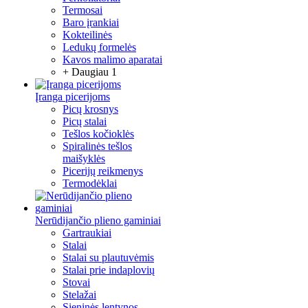
Termosai
Baro įrankiai
Kokteilinės
Ledukų formelės
Kavos malimo aparatai
+ Daugiau 1
Įranga picerijoms
Picų krosnys
Picų stalai
Tešlos kočioklės
Spiralinės tešlos
maišyklės
Picerijų reikmenys
Termodėklai
Nerūdijančio plieno gaminiai
Gartraukiai
Stalai
Stalai su plautuvėmis
Stalai prie indaplovių
Stovai
Stelažai
Sieninės lentynos