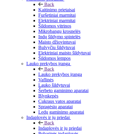
Back
Kaitinimo prietaisai
Furšetiniai marmitai
Elektriniai marmitai
Šildomos vitrinos
Mikrobangų krosnelės
Indų šildymo spintelės
Maisto džiovintuvai
Bulvyčiu šildytuvai
Elektriniai maisto šildytuvai
Šildomos lempos
Lauko prekybos įranga
Back
Lauko prekybos įranga
Vaflinės
Lauko šildytuvai
Šerbeto gaminimo aparatai
Blynkepės
Cukraus vatos aparatai
Spragėsių aparatai
Ledų gaminimo aparatai
Indaplovės ir jų priedai
Back
Indaplovės ir jų priedai
Pobarinės indaplovės