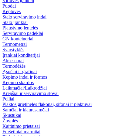
Virtuvės įrankiai
Puodai
Keptuvės
Stalo serviravimo indai
Stalo įrankiai
Pjaustymo lentelės
Serviravimo padėklai
GN konteineriai
Termometrai
Svarstyklės
Įrankiai konditerijai
Aksesuarai
Termodėžės
Ąsočiai ir grafinai
Kepimo indai ir formos
Kepimo skardos
Laikmačiai/Laikrodžiai
Krepšiai ir serviravimo stovai
Peiliai
Plaktos grietinėlės flakonai, sifonai ir plaktuvai
Samčiai ir kiaurasamčiai
Skustukai
Žnyplės
Kaitinimo prietaisai
Furšetiniai marmitai