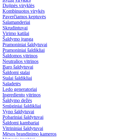
Dujinės viryklės
Kombinuotos virykės
Paverčiamos keptuvės
Salamanderiai
Skrudintuvai
Virimo katilai
Šaldymo įranga
Pramoniniai šaldytuvai
Pramoniniai šaldikliai
Šaldomos vitrinos
Neutralios vitrinos
Baro šaldytuvai
Šaldomi stalai
Stalai šaldikliai
Saladetės
Ledo generatoriai
Ingredientų vitrinos
Šaldymo dežės
Smūginiai šaldikliai
Vyno šaldytuvai
Pobariniai šaldytuvai
Šaldomi kambariai
Vitrininiai šaldytuvai
Mėsos brandinimo kameros