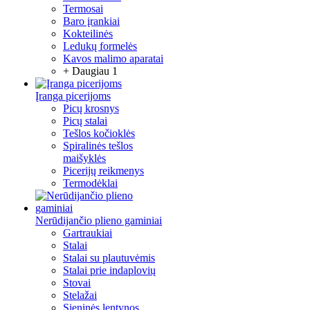
Termosai
Baro įrankiai
Kokteilinės
Ledukų formelės
Kavos malimo aparatai
+ Daugiau 1
Įranga picerijoms
Picų krosnys
Picų stalai
Tešlos kočioklės
Spiralinės tešlos
maišyklės
Picerijų reikmenys
Termodėklai
Nerūdijančio plieno gaminiai
Gartraukiai
Stalai
Stalai su plautuvėmis
Stalai prie indaplovių
Stovai
Stelažai
Sieninės lentynos