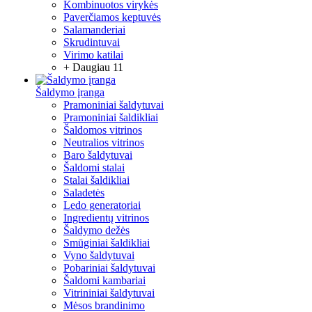
Kombinuotos virykės
Paverčiamos keptuvės
Salamanderiai
Skrudintuvai
Virimo katilai
+ Daugiau 11
Šaldymo įranga
Pramoniniai šaldytuvai
Pramoniniai šaldikliai
Šaldomos vitrinos
Neutralios vitrinos
Baro šaldytuvai
Šaldomi stalai
Stalai šaldikliai
Saladetės
Ledo generatoriai
Ingredientų vitrinos
Šaldymo dežės
Smūginiai šaldikliai
Vyno šaldytuvai
Pobariniai šaldytuvai
Šaldomi kambariai
Vitrininiai šaldytuvai
Mėsos brandinimo