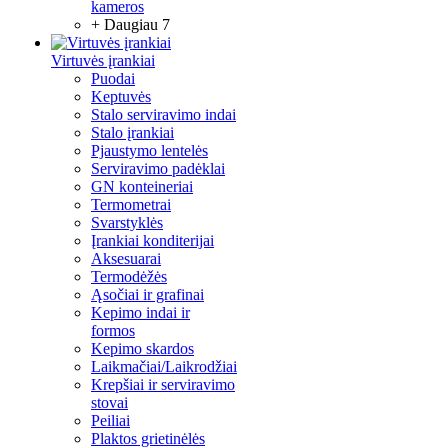
kameros
+ Daugiau 7
Virtuvės įrankiai
Puodai
Keptuvės
Stalo serviravimo indai
Stalo įrankiai
Pjaustymo lentelės
Serviravimo padėklai
GN konteineriai
Termometrai
Svarstyklės
Įrankiai konditerijai
Aksesuarai
Termodėžės
Ąsočiai ir grafinai
Kepimo indai ir
formos
Kepimo skardos
Laikmačiai/Laikrodžiai
Krepšiai ir serviravimo
stovai
Peiliai
Plaktos grietinėlės