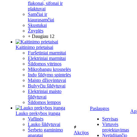
flakonai, sifonai ir
plaktuvai
Samčiai ir
kiaurasamčiai
Skustukai
Žnyplės
+ Daugiau 12
Kaitinimo prietaisai
Furšetiniai marmitai
Elektriniai marmitai
Šildomos vitrinos
Mikrobangų krosnelės
Indų šildymo spintelės
Maisto džiovintuvai
Bulvyčiu šildytuvai
Elektriniai maisto
šildytuvai
Šildomos lempos
Paslaugos
Ap
Lauko prekybos įranga
Vaflinės
Servisas
Lauko šildytuvai
Virtuvės
Šerbeto gaminimo
projektavimas
Akcijos
aparatai
Nerūdijančio