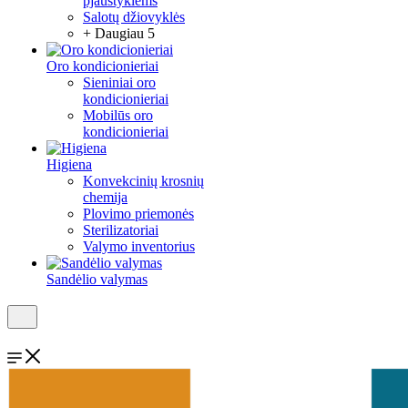
pjaustyklėms
Salotų džiovyklės
+ Daugiau 5
Oro kondicionieriai
Sieniniai oro
kondicionieriai
Mobilūs oro
kondicionieriai
Higiena
Konvekcinių krosnių
chemija
Plovimo priemonės
Sterilizatoriai
Valymo inventorius
Sandėlio valymas