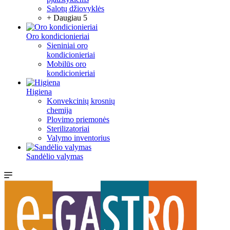
Salotų džiovyklės
+ Daugiau 5
Oro kondicionieriai
Sieniniai oro
kondicionieriai
Mobilūs oro
kondicionieriai
Higiena
Konvekcinių krosnių
chemija
Plovimo priemonės
Sterilizatoriai
Valymo inventorius
Sandėlio valymas