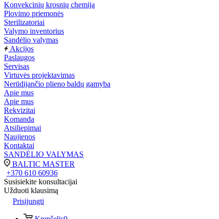
Konvekcinių krosnių chemija
Plovimo priemonės
Sterilizatoriai
Valymo inventorius
Sandėlio valymas
Akcijos
Paslaugos
Servisas
Virtuvės projektavimas
Nerūdijančio plieno baldų gamyba
Apie mus
Apie mus
Rekvizitai
Komanda
Atsiliepimai
Naujienos
Kontaktai
SANDĖLIO VALYMAS
BALTIC MASTER
+370 610 60936
Susisiekite konsultacijai
Užduoti klausimą
Prisijungti
Krepšelis
0