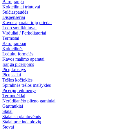
Baro įranga
Kokteiliniai trintuvai
Sulčiaspaudės
Dispenseriai
Kavos aparatai ir jų priedai
Ledo smulkintuvai
Virduliai / Perkoliatoriai
Termosai
Baro įrankiai
Kokteilinės
Ledukų formelės
Kavos malimo aparatai
Įranga picerijoms
Picų krosnys
Picų stalai
Tešlos kočioklės
Spiralinės tešlos maišyklės
Picerijų reikmenys
Termodėklai
Nerūdijančio plieno gaminiai
Gartraukiai
Stalai
Stalai su plautuvėmis
Stalai prie indaplovių
Stovai