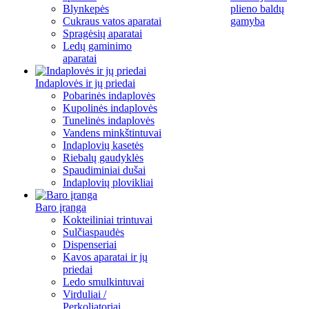
Blynkepės
plieno baldų
Cukraus vatos aparatai
gamyba
Spragėsių aparatai
Ledų gaminimo
aparatai
Indaplovės ir jų priedai
Pobarinės indaplovės
Kupolinės indaplovės
Tunelinės indaplovės
Vandens minkštintuvai
Indaplovių kasetės
Riebalų gaudyklės
Spaudiminiai dušai
Indaplovių plovikliai
Baro įranga
Kokteiliniai trintuvai
Sulčiaspaudės
Dispenseriai
Kavos aparatai ir jų
priedai
Ledo smulkintuvai
Virduliai /
Perkoliatoriai