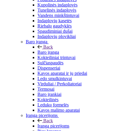
Kupolinės indaplovės
Tunelinės indaplovės
Vandens minkštintuvai
Indaplovių kasetės
Riebalų gaudyklės
Spaudiminiai dušai
Indaplovių plovikliai
Baro įranga
Back
Baro įranga
Kokteiliniai trintuvai
Sulčiaspaudės
Dispenseriai
Kavos aparatai ir jų priedai
Ledo smulkintuvai
Virduliai / Perkoliatoriai
Termosai
Baro įrankiai
Kokteilinės
Ledukų formelės
Kavos malimo aparatai
Įranga picerijoms
Back
Įranga picerijoms