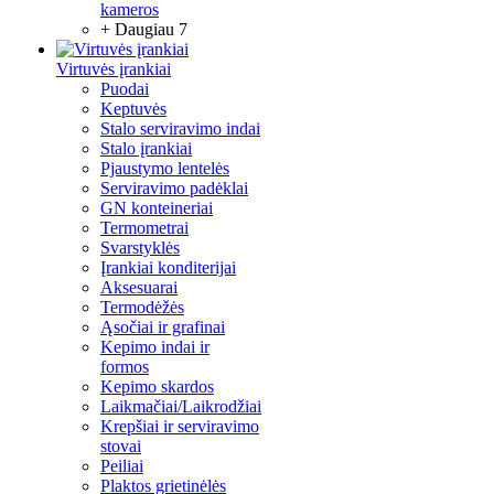
kameros
+ Daugiau 7
Virtuvės įrankiai
Puodai
Keptuvės
Stalo serviravimo indai
Stalo įrankiai
Pjaustymo lentelės
Serviravimo padėklai
GN konteineriai
Termometrai
Svarstyklės
Įrankiai konditerijai
Aksesuarai
Termodėžės
Ąsočiai ir grafinai
Kepimo indai ir
formos
Kepimo skardos
Laikmačiai/Laikrodžiai
Krepšiai ir serviravimo
stovai
Peiliai
Plaktos grietinėlės