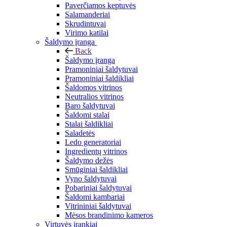
Paverčiamos keptuvės
Salamanderiai
Skrudintuvai
Virimo katilai
Šaldymo įranga
Back
Šaldymo įranga
Pramoniniai šaldytuvai
Pramoniniai šaldikliai
Šaldomos vitrinos
Neutralios vitrinos
Baro šaldytuvai
Šaldomi stalai
Stalai šaldikliai
Saladetės
Ledo generatoriai
Ingredientų vitrinos
Šaldymo dežės
Smūginiai šaldikliai
Vyno šaldytuvai
Pobariniai šaldytuvai
Šaldomi kambariai
Vitrininiai šaldytuvai
Mėsos brandinimo kameros
Virtuvės įrankiai