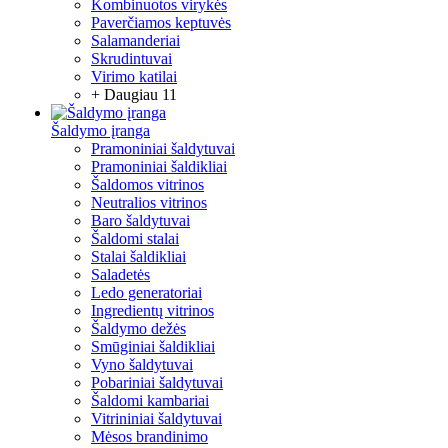
Kombinuotos virykės
Paverčiamos keptuvės
Salamanderiai
Skrudintuvai
Virimo katilai
+ Daugiau 11
Šaldymo įranga
Pramoniniai šaldytuvai
Pramoniniai šaldikliai
Šaldomos vitrinos
Neutralios vitrinos
Baro šaldytuvai
Šaldomi stalai
Stalai šaldikliai
Saladetės
Ledo generatoriai
Ingredientų vitrinos
Šaldymo dežės
Smūginiai šaldikliai
Vyno šaldytuvai
Pobariniai šaldytuvai
Šaldomi kambariai
Vitrininiai šaldytuvai
Mėsos brandinimo