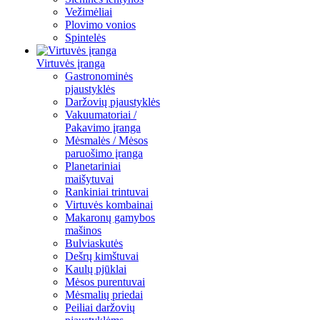
Vežimėliai
Plovimo vonios
Spintelės
Virtuvės įranga
Gastronominės
pjaustyklės
Daržovių pjaustyklės
Vakuumatoriai /
Pakavimo įranga
Mėsmalės / Mėsos
paruošimo įranga
Planetariniai
maišytuvai
Rankiniai trintuvai
Virtuvės kombainai
Makaronų gamybos
mašinos
Bulviaskutės
Dešrų kimštuvai
Kaulų pjūklai
Mėsos purentuvai
Mėsmalių priedai
Peiliai daržovių