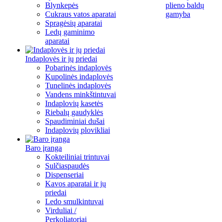
Blynkepės
plieno baldų
Cukraus vatos aparatai
gamyba
Spragėsių aparatai
Ledų gaminimo
aparatai
Indaplovės ir jų priedai
Pobarinės indaplovės
Kupolinės indaplovės
Tunelinės indaplovės
Vandens minkštintuvai
Indaplovių kasetės
Riebalų gaudyklės
Spaudiminiai dušai
Indaplovių plovikliai
Baro įranga
Kokteiliniai trintuvai
Sulčiaspaudės
Dispenseriai
Kavos aparatai ir jų
priedai
Ledo smulkintuvai
Virduliai /
Perkoliatoriai