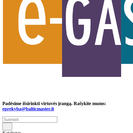
Padėsime išsirinkti virtuvės įrangą. Rašykite mums:
eprekyba@balticmaster.lt
Katalogas