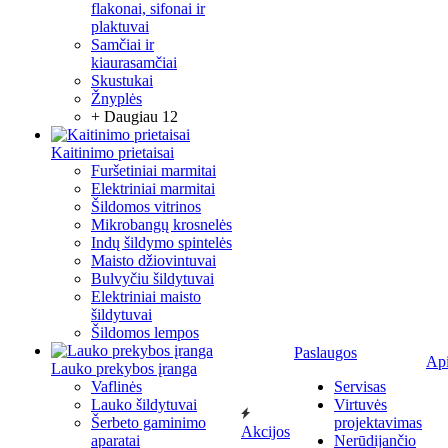
flakonai, sifonai ir
plaktuvai
Samčiai ir
kiaurasamčiai
Skustukai
Žnyplės
+ Daugiau 12
Kaitinimo prietaisai
Furšetiniai marmitai
Elektriniai marmitai
Šildomos vitrinos
Mikrobangų krosnelės
Indų šildymo spintelės
Maisto džiovintuvai
Bulvyčiu šildytuvai
Elektriniai maisto
šildytuvai
Šildomos lempos
Paslaugos
Ap
Lauko prekybos įranga
Vaflinės
Servisas
Lauko šildytuvai
Virtuvės
Šerbeto gaminimo
projektavimas
Akcijos
aparatai
Nerūdijančio