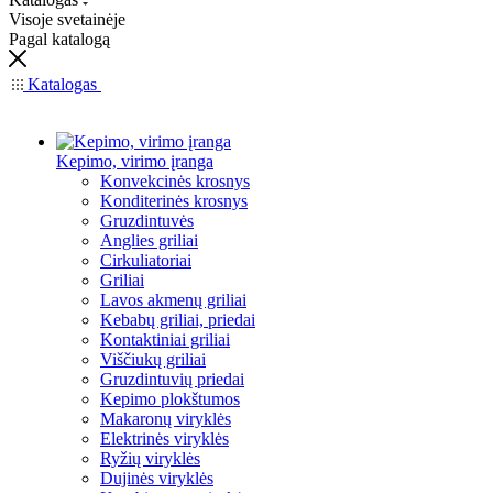
Visoje svetainėje
Pagal katalogą
Katalogas
Kepimo, virimo įranga
Konvekcinės krosnys
Konditerinės krosnys
Gruzdintuvės
Anglies griliai
Cirkuliatoriai
Griliai
Lavos akmenų griliai
Kebabų griliai, priedai
Kontaktiniai griliai
Viščiukų griliai
Gruzdintuvių priedai
Kepimo plokštumos
Makaronų viryklės
Elektrinės viryklės
Ryžių viryklės
Dujinės viryklės