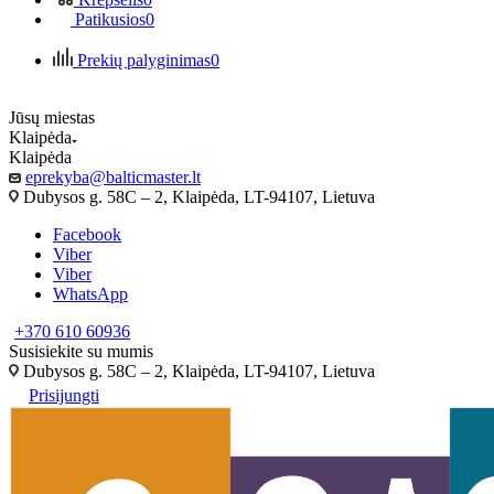
Patikusios
0
Prekių palyginimas
0
Jūsų miestas
Klaipėda
Klaipėda
eprekyba@balticmaster.lt
Dubysos g. 58C – 2, Klaipėda, LT-94107, Lietuva
Facebook
Viber
Viber
WhatsApp
+370 610 60936
Susisiekite su mumis
Dubysos g. 58C – 2, Klaipėda, LT-94107, Lietuva
Prisijungti