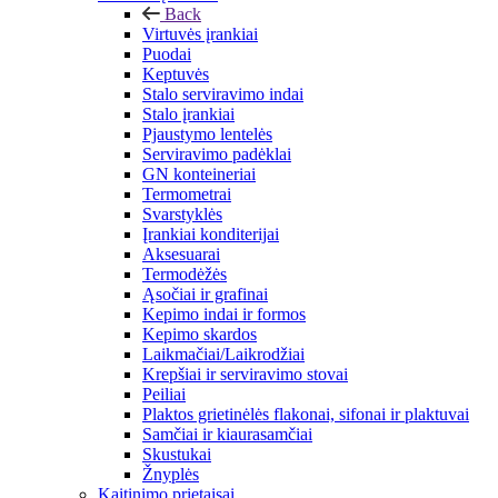
Back
Virtuvės įrankiai
Puodai
Keptuvės
Stalo serviravimo indai
Stalo įrankiai
Pjaustymo lentelės
Serviravimo padėklai
GN konteineriai
Termometrai
Svarstyklės
Įrankiai konditerijai
Aksesuarai
Termodėžės
Ąsočiai ir grafinai
Kepimo indai ir formos
Kepimo skardos
Laikmačiai/Laikrodžiai
Krepšiai ir serviravimo stovai
Peiliai
Plaktos grietinėlės flakonai, sifonai ir plaktuvai
Samčiai ir kiaurasamčiai
Skustukai
Žnyplės
Kaitinimo prietaisai