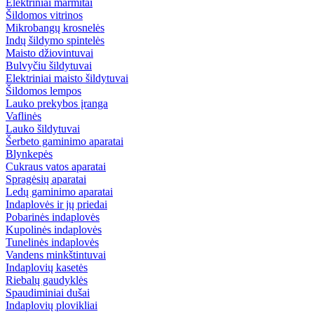
Elektriniai marmitai
Šildomos vitrinos
Mikrobangų krosnelės
Indų šildymo spintelės
Maisto džiovintuvai
Bulvyčiu šildytuvai
Elektriniai maisto šildytuvai
Šildomos lempos
Lauko prekybos įranga
Vaflinės
Lauko šildytuvai
Šerbeto gaminimo aparatai
Blynkepės
Cukraus vatos aparatai
Spragėsių aparatai
Ledų gaminimo aparatai
Indaplovės ir jų priedai
Pobarinės indaplovės
Kupolinės indaplovės
Tunelinės indaplovės
Vandens minkštintuvai
Indaplovių kasetės
Riebalų gaudyklės
Spaudiminiai dušai
Indaplovių plovikliai