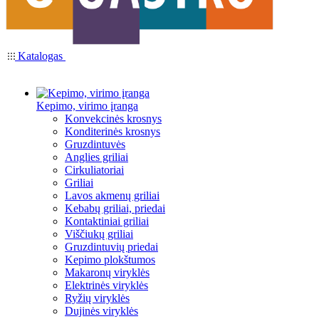
Katalogas
Kepimo, virimo įranga
Konvekcinės krosnys
Konditerinės krosnys
Gruzdintuvės
Anglies griliai
Cirkuliatoriai
Griliai
Lavos akmenų griliai
Kebabų griliai, priedai
Kontaktiniai griliai
Viščiukų griliai
Gruzdintuvių priedai
Kepimo plokštumos
Makaronų viryklės
Elektrinės viryklės
Ryžių viryklės
Dujinės viryklės